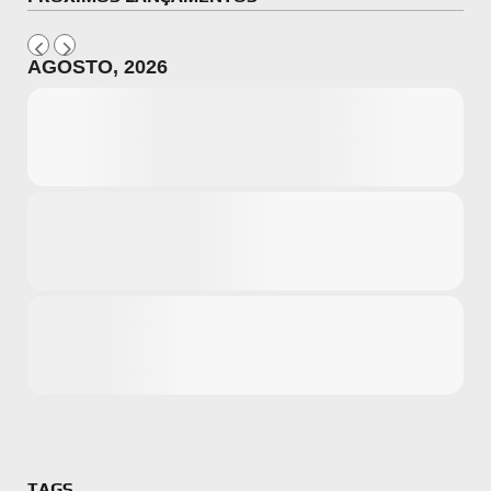
AGOSTO, 2026
Microsoft
Amazon
Novidades
primeira ví
para compr
Activision
TAGS