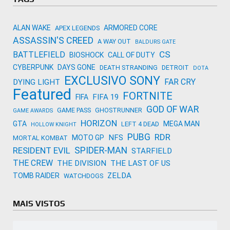
ALAN WAKE
ARMORED CORE
APEX LEGENDS
ASSASSIN'S CREED
A WAY OUT
BALDURS GATE
CS
BATTLEFIELD
BIOSHOCK
CALL OF DUTY
CYBERPUNK
DAYS GONE
DEATH STRANDING
DETROIT
DOTA
EXCLUSIVO SONY
FAR CRY
DYING LIGHT
Featured
FORTNITE
FIFA 19
FIFA
GOD OF WAR
GAME PASS
GHOSTRUNNER
GAME AWARDS
HORIZON
GTA
MEGA MAN
LEFT 4 DEAD
HOLLOW KNIGHT
PUBG
RDR
NFS
MOTO GP
MORTAL KOMBAT
SPIDER-MAN
RESIDENT EVIL
STARFIELD
THE CREW
THE DIVISION
THE LAST OF US
ZELDA
TOMB RAIDER
WATCHDOGS
MAIS VISTOS