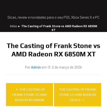
Dicas, review e novidades para o seu PS5, Xbox Series X e PC
Início
►
The Casting of Frank Stone vs AMD Radeon RX 6850M
XT
The Casting of Frank Stone vs
AMD Radeon RX 6850M XT
Por
Admin
em
2 de março de 2026
Navegação
THE CASTING OF
THE CASTING OF FRANK
de
FRANK STONE VS AMD
STONE VS AMD RADEON
RADEON RX 6800M
VEGA 6
Post