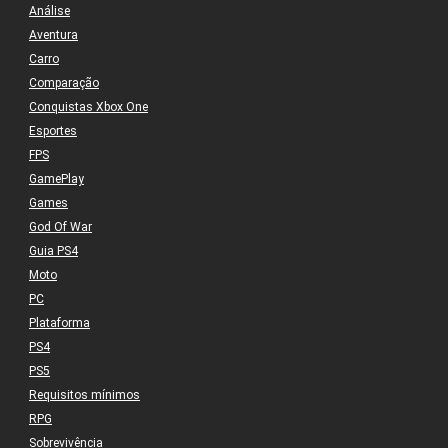
Análise
Aventura
Carro
Comparação
Conquistas Xbox One
Esportes
FPS
GamePlay
Games
God Of War
Guia PS4
Moto
PC
Plataforma
PS4
PS5
Requisitos mínimos
RPG
Sobrevivência