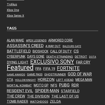
Troféus
Xbox One
Xbox Series X
TAGS
ALAN WAKE
ARMORED CORE
APEX LEGENDS
ASSASSIN'S CREED
A WAY OUT
BALDURS GATE
CS
BATTLEFIELD
BIOSHOCK
CALL OF DUTY
CYBERPUNK
DAYS GONE
DEATH STRANDING
DETROIT
DOTA
EXCLUSIVO SONY
FAR CRY
DYING LIGHT
Featured
FORTNITE
FIFA 19
FIFA
GOD OF WAR
GAME PASS
GHOSTRUNNER
GAME AWARDS
HORIZON
GTA
MEGA MAN
LEFT 4 DEAD
HOLLOW KNIGHT
PUBG
RDR
NFS
MOTO GP
MORTAL KOMBAT
SPIDER-MAN
RESIDENT EVIL
STARFIELD
THE CREW
THE DIVISION
THE LAST OF US
ZELDA
TOMB RAIDER
WATCHDOGS