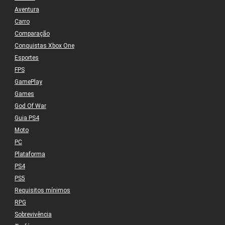
Aventura
Carro
Comparação
Conquistas Xbox One
Esportes
FPS
GamePlay
Games
God Of War
Guia PS4
Moto
PC
Plataforma
PS4
PS5
Requisitos mínimos
RPG
Sobrevivência