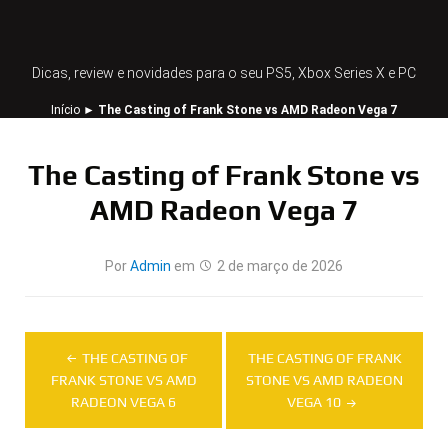
Dicas, review e novidades para o seu PS5, Xbox Series X e PC
Início
►
The Casting of Frank Stone vs AMD Radeon Vega 7
The Casting of Frank Stone vs
AMD Radeon Vega 7
Por
Admin
em
2 de março de 2026
Navegação
THE CASTING OF
THE CASTING OF FRANK
de
FRANK STONE VS AMD
STONE VS AMD RADEON
RADEON VEGA 6
VEGA 10
Post