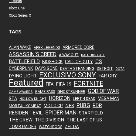
Troféus
Xbox One
Xbox Series X
TAGS
ALAN WAKE
ARMORED CORE
APEX LEGENDS
ASSASSIN'S CREED
A WAY OUT
BALDURS GATE
CS
BATTLEFIELD
BIOSHOCK
CALL OF DUTY
CYBERPUNK
DAYS GONE
DEATH STRANDING
DETROIT
DOTA
EXCLUSIVO SONY
FAR CRY
DYING LIGHT
Featured
FORTNITE
FIFA 19
FIFA
GOD OF WAR
GAME PASS
GHOSTRUNNER
GAME AWARDS
HORIZON
GTA
MEGA MAN
LEFT 4 DEAD
HOLLOW KNIGHT
PUBG
RDR
NFS
MOTO GP
MORTAL KOMBAT
SPIDER-MAN
RESIDENT EVIL
STARFIELD
THE CREW
THE DIVISION
THE LAST OF US
ZELDA
TOMB RAIDER
WATCHDOGS