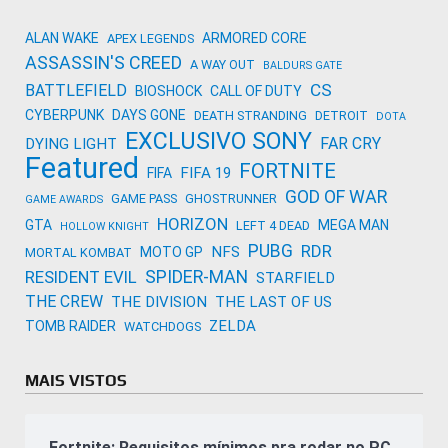
ALAN WAKE
ARMORED CORE
APEX LEGENDS
ASSASSIN'S CREED
A WAY OUT
BALDURS GATE
CS
BATTLEFIELD
BIOSHOCK
CALL OF DUTY
CYBERPUNK
DAYS GONE
DEATH STRANDING
DETROIT
DOTA
EXCLUSIVO SONY
FAR CRY
DYING LIGHT
Featured
FORTNITE
FIFA 19
FIFA
GOD OF WAR
GAME PASS
GHOSTRUNNER
GAME AWARDS
HORIZON
GTA
MEGA MAN
LEFT 4 DEAD
HOLLOW KNIGHT
PUBG
RDR
NFS
MOTO GP
MORTAL KOMBAT
SPIDER-MAN
RESIDENT EVIL
STARFIELD
THE CREW
THE DIVISION
THE LAST OF US
ZELDA
TOMB RAIDER
WATCHDOGS
MAIS VISTOS
Fortnite: Requisitos mínimos pra rodar no PC