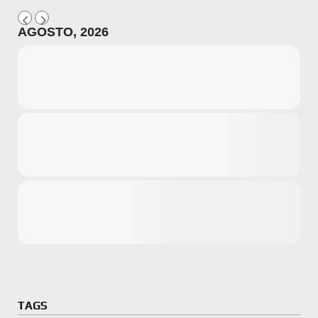
AGOSTO, 2026
Microsoft
Amazon
Novidades
primeira ví
para compr
Activision
TAGS