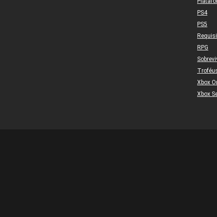
Plataf
PS4
PS5
Requis
RPG
Sobrevi
Troféu
Xbox O
Xbox Se