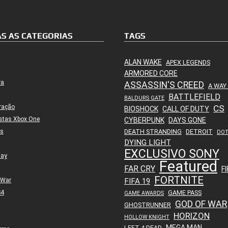
S AS CATEGORIAS
TAGS
ALAN WAKE
APEX LEGENDS
ARMORED CORE
ra
ASSASSIN'S CREED
A WAY
BATTLEFIELD
BALDURS GATE
ração
CS
BIOSHOCK
CALL OF DUTY
stas Xbox One
CYBERPUNK
DAYS GONE
es
DEATH STRANDING
DETROIT
DO
DYING LIGHT
EXCLUSIVO SONY
lay
Featured
FAR CRY
FI
FORTNITE
 War
FIFA 19
S4
GAME PASS
GAME AWARDS
GOD OF WAR
GHOSTRUNNER
HORIZON
HOLLOW KNIGHT
MEGA MAN
LEFT 4 DEAD