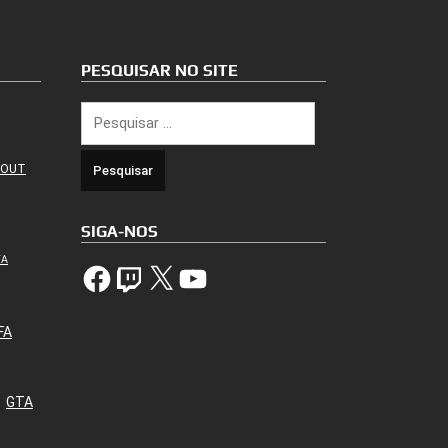
PESQUISAR NO SITE
Pesquisar
por:
 OUT
SIGA-NOS
TA
Facebook
Twitch
X
YouTube
FA
GTA