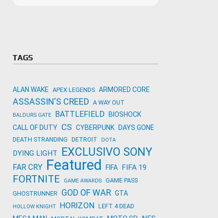
Microso
Amazon
Novidades
primeira
para co
Activisi
TAGS
ALAN WAKE
ARMORED CORE
APEX LEGENDS
ASSASSIN'S CREED
A WAY OUT
BATTLEFIELD
BIOSHOCK
BALDURS GATE
CS
CALL OF DUTY
CYBERPUNK
DAYS GONE
DEATH STRANDING
DETROIT
DOTA
EXCLUSIVO SONY
DYING LIGHT
Featured
FAR CRY
FIFA 19
FIFA
FORTNITE
GAME PASS
GAME AWARDS
GOD OF WAR
GTA
GHOSTRUNNER
HORIZON
LEFT 4 DEAD
HOLLOW KNIGHT