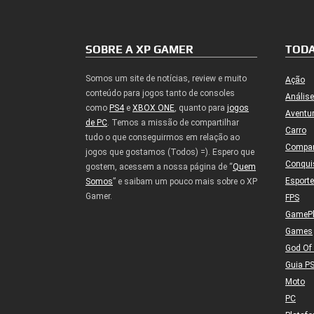
SOBRE A XP GAMER
TODA
Somos um site de notícias, review e muito
Ação
conteúdo para jogos tanto de consoles
Análise
como
PS4
e
XBOX ONE
, quanto para
jogos
Aventu
de PC
. Temos a missão de compartilhar
Carro
tudo o que conseguirmos em relação ao
Compa
jogos que gostamos (Todos) =). Espero que
Conqui
gostem, acessem a nossa página de “
Quem
Esport
Somos
” e saibam um pouco mais sobre o XP
Gamer.
FPS
GameP
Games
God Of
Guia P
Moto
PC