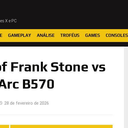
ies X e PC
E
GAMEPLAY
ANÁLISE
TROFÉUS
GAMES
CONSOLES
f Frank Stone vs
 Arc B570
28 de fevereiro de 2026