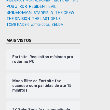
NFS
MEGA MAN
MOTO GP
MORTAL KOMBAT
PUBG
RDR
RESIDENT EVIL
SPIDER-MAN
THE CREW
STARFIELD
THE DIVISION
THE LAST OF US
ZELDA
TOMB RAIDER
WATCHDOGS
MAIS VISTOS
Fortnite: Requisitos mínimos pra
rodar no PC
Modo Blitz de Fortnite faz
sucesso com partidas de até 15
minutos
2K Sale: Sony faz promoção de