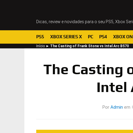
Dicas, review e novidades para o seu PS5, Xbox Ser
PS5
XBOX SERIES X
PC
PS4
XBOX ON
Início
►
The Casting of Frank Stone vs Intel Arc B570
The Casting o
Intel
Por
Admin
em