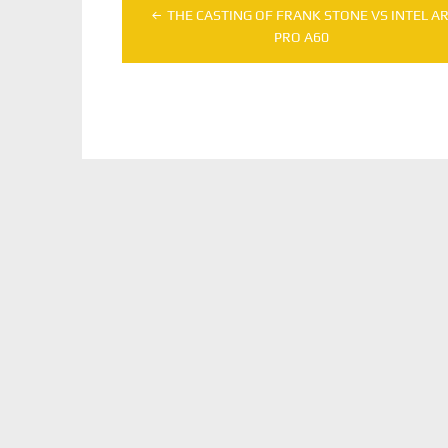
Navegação
THE CASTING OF FRANK STONE VS INTEL A
de
PRO A60
Post