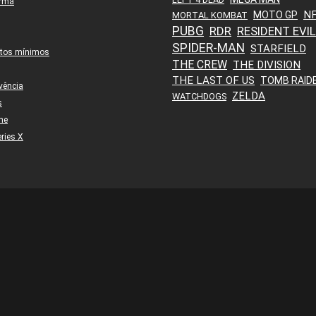
orma
N
MOTO GP
MORTAL KOMBAT
PUBG
RDR
RESIDENT EVIL
SPIDER-MAN
STARFIELD
itos mínimos
THE CREW
THE DIVISION
THE LAST OF US
TOMB RAID
vência
ZELDA
WATCHDOGS
s
ne
ries X