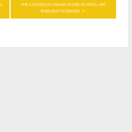
RC
THE CASTING OF FRANK STONE VS INTEL ARC
B580 (BATTLEMAGE)