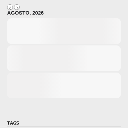
AGOSTO, 2026
Microsoft
Amazon
Novidades
primeira ví
para compr
Activision
TAGS