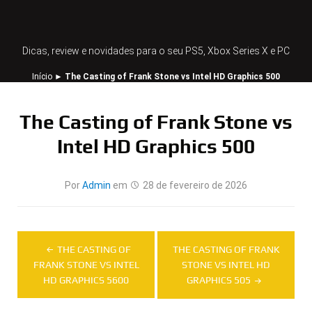
Dicas, review e novidades para o seu PS5, Xbox Series X e PC
Início
►
The Casting of Frank Stone vs Intel HD Graphics 500
The Casting of Frank Stone vs
Intel HD Graphics 500
Por
Admin
em
28 de fevereiro de 2026
Navegação
THE CASTING OF
THE CASTING OF FRANK
de
FRANK STONE VS INTEL
STONE VS INTEL HD
HD GRAPHICS 5600
GRAPHICS 505
Post