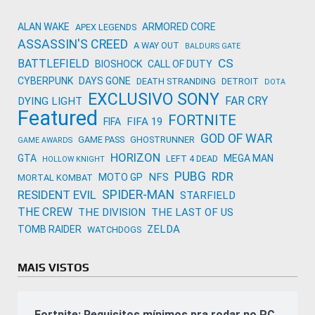
ALAN WAKE
ARMORED CORE
APEX LEGENDS
ASSASSIN'S CREED
A WAY OUT
BALDURS GATE
CS
BATTLEFIELD
BIOSHOCK
CALL OF DUTY
CYBERPUNK
DAYS GONE
DEATH STRANDING
DETROIT
DOTA
EXCLUSIVO SONY
FAR CRY
DYING LIGHT
Featured
FORTNITE
FIFA 19
FIFA
GOD OF WAR
GAME PASS
GHOSTRUNNER
GAME AWARDS
HORIZON
GTA
MEGA MAN
LEFT 4 DEAD
HOLLOW KNIGHT
PUBG
RDR
NFS
MOTO GP
MORTAL KOMBAT
SPIDER-MAN
RESIDENT EVIL
STARFIELD
THE CREW
THE DIVISION
THE LAST OF US
ZELDA
TOMB RAIDER
WATCHDOGS
MAIS VISTOS
Fortnite: Requisitos mínimos pra rodar no PC