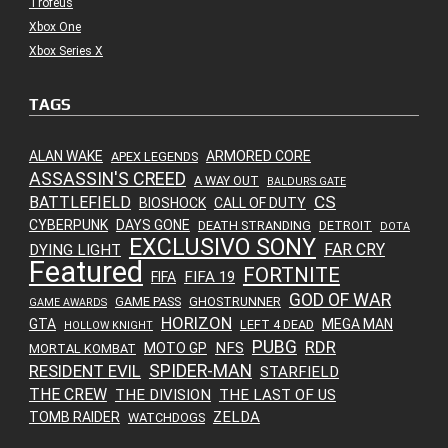
Troféus
Xbox One
Xbox Series X
TAGS
ALAN WAKE
ARMORED CORE
APEX LEGENDS
ASSASSIN'S CREED
A WAY OUT
BALDURS GATE
CS
BATTLEFIELD
BIOSHOCK
CALL OF DUTY
CYBERPUNK
DAYS GONE
DEATH STRANDING
DETROIT
DOTA
EXCLUSIVO SONY
FAR CRY
DYING LIGHT
Featured
FORTNITE
FIFA 19
FIFA
GOD OF WAR
GAME PASS
GHOSTRUNNER
GAME AWARDS
HORIZON
GTA
MEGA MAN
LEFT 4 DEAD
HOLLOW KNIGHT
PUBG
RDR
NFS
MOTO GP
MORTAL KOMBAT
SPIDER-MAN
RESIDENT EVIL
STARFIELD
THE CREW
THE DIVISION
THE LAST OF US
ZELDA
TOMB RAIDER
WATCHDOGS