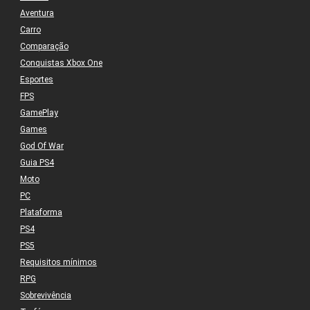
Aventura
Carro
Comparação
Conquistas Xbox One
Esportes
FPS
GamePlay
Games
God Of War
Guia PS4
Moto
PC
Plataforma
PS4
PS5
Requisitos mínimos
RPG
Sobrevivência