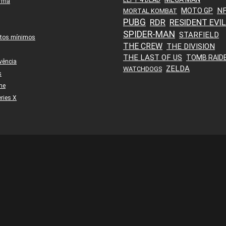
orma
N
MOTO GP
MORTAL KOMBAT
PUBG
RDR
RESIDENT EVIL
SPIDER-MAN
STARFIELD
itos mínimos
THE CREW
THE DIVISION
THE LAST OF US
TOMB RAID
vência
ZELDA
WATCHDOGS
s
ne
ries X