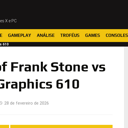
ies X e PC
E
GAMEPLAY
ANÁLISE
TROFÉUS
GAMES
CONSOLES
s 610
f Frank Stone vs
Graphics 610
28 de fevereiro de 2026