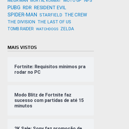
NFS
MEGA MAN
MOTO GP
MORTAL KOMBAT
PUBG
RDR
RESIDENT EVIL
SPIDER-MAN
THE CREW
STARFIELD
THE DIVISION
THE LAST OF US
ZELDA
TOMB RAIDER
WATCHDOGS
MAIS VISTOS
Fortnite: Requisitos mínimos pra
rodar no PC
Modo Blitz de Fortnite faz
sucesso com partidas de até 15
minutos
2K Sale: Sony faz promoção de