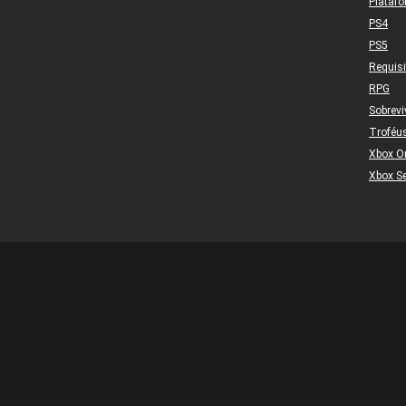
Plataf
PS4
PS5
Requis
RPG
Sobrevi
Troféu
Xbox O
Xbox Se