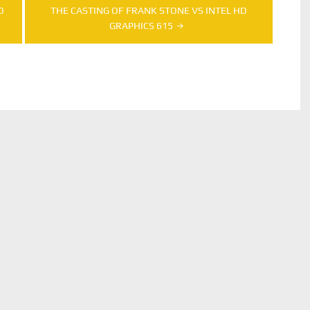
D
THE CASTING OF FRANK STONE VS INTEL HD
GRAPHICS 615