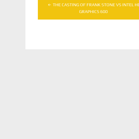
Navegação
THE CASTING OF FRANK STONE VS INTEL H
de
GRAPHICS 600
Post