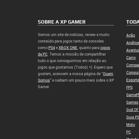
SOBRE A XP GAMER
TODA
Somos um site de notícias, review e muito
Ação
conteúdo para jogos tanto de consoles
Análise
como
PS4
e
XBOX ONE
, quanto para
jogos
Aventu
de PC
. Temos a missão de compartilhar
Carro
tudo o que conseguirmos em relação ao
Compa
jogos que gostamos (Todos) =). Espero que
Conqui
gostem, acessem a nossa página de “
Quem
Esport
Somos
” e saibam um pouco mais sobre o XP
Gamer.
FPS
GameP
Games
God Of
Guia P
Moto
PC