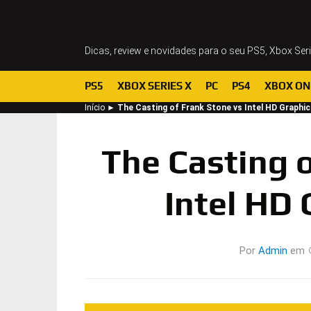
Dicas, review e novidades para o seu PS5, Xbox Ser
PS5
XBOX SERIES X
PC
PS4
XBOX ON
Início
►
The Casting of Frank Stone vs Intel HD Graphic
The Casting o
Intel HD 
Por
Admin
em