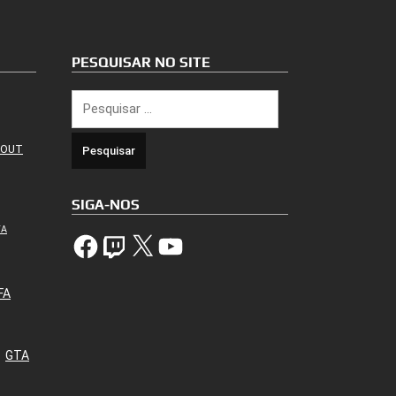
PESQUISAR NO SITE
Pesquisar
por:
 OUT
SIGA-NOS
TA
Facebook
Twitch
X
YouTube
FA
GTA