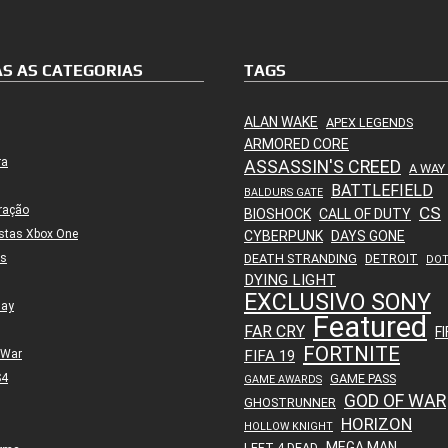
S AS CATEGORIAS
TAGS
ALAN WAKE
APEX LEGENDS
ARMORED CORE
ra
ASSASSIN'S CREED
A WAY
BATTLEFIELD
BALDURS GATE
ração
CS
BIOSHOCK
CALL OF DUTY
stas Xbox One
CYBERPUNK
DAYS GONE
es
DEATH STRANDING
DETROIT
DO
DYING LIGHT
EXCLUSIVO SONY
lay
Featured
FAR CRY
FI
FORTNITE
 War
FIFA 19
S4
GAME PASS
GAME AWARDS
GOD OF WAR
GHOSTRUNNER
HORIZON
HOLLOW KNIGHT
MEGA MAN
LEFT 4 DEAD