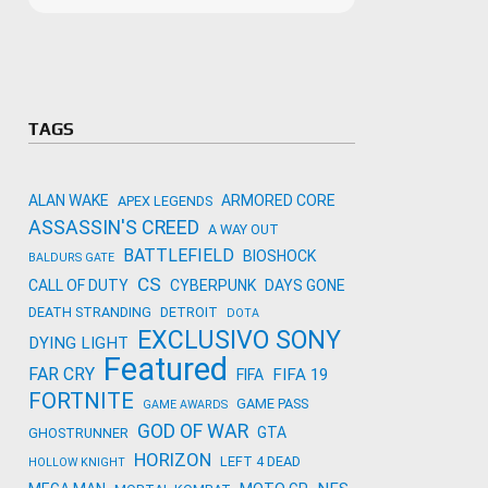
Microso
Amazon
Novidades
primeira
para co
Activisi
TAGS
ALAN WAKE
ARMORED CORE
APEX LEGENDS
ASSASSIN'S CREED
A WAY OUT
BATTLEFIELD
BIOSHOCK
BALDURS GATE
CS
CALL OF DUTY
CYBERPUNK
DAYS GONE
DEATH STRANDING
DETROIT
DOTA
EXCLUSIVO SONY
DYING LIGHT
Featured
FAR CRY
FIFA 19
FIFA
FORTNITE
GAME PASS
GAME AWARDS
GOD OF WAR
GTA
GHOSTRUNNER
HORIZON
LEFT 4 DEAD
HOLLOW KNIGHT