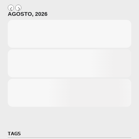
AGOSTO, 2026
Microsoft
Amazon
Novidades
primeira ví
para compr
Activision
TAGS