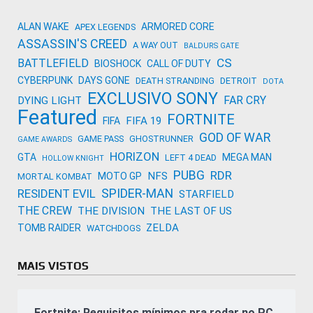
ALAN WAKE
ARMORED CORE
APEX LEGENDS
ASSASSIN'S CREED
A WAY OUT
BALDURS GATE
CS
BATTLEFIELD
BIOSHOCK
CALL OF DUTY
CYBERPUNK
DAYS GONE
DEATH STRANDING
DETROIT
DOTA
EXCLUSIVO SONY
FAR CRY
DYING LIGHT
Featured
FORTNITE
FIFA 19
FIFA
GOD OF WAR
GAME PASS
GHOSTRUNNER
GAME AWARDS
HORIZON
GTA
MEGA MAN
LEFT 4 DEAD
HOLLOW KNIGHT
PUBG
RDR
NFS
MOTO GP
MORTAL KOMBAT
SPIDER-MAN
RESIDENT EVIL
STARFIELD
THE CREW
THE DIVISION
THE LAST OF US
ZELDA
TOMB RAIDER
WATCHDOGS
MAIS VISTOS
Fortnite: Requisitos mínimos pra rodar no PC