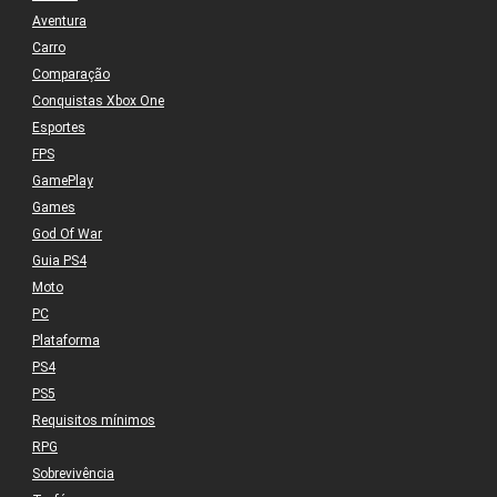
Aventura
Carro
Comparação
Conquistas Xbox One
Esportes
FPS
GamePlay
Games
God Of War
Guia PS4
Moto
PC
Plataforma
PS4
PS5
Requisitos mínimos
RPG
Sobrevivência