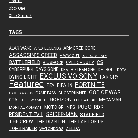
Troféus
Xbox One
Xbox Series X
TAGS
ALAN WAKE
ARMORED CORE
APEX LEGENDS
ASSASSIN'S CREED
A WAY OUT
BALDURS GATE
CS
BATTLEFIELD
BIOSHOCK
CALL OF DUTY
CYBERPUNK
DAYS GONE
DEATH STRANDING
DETROIT
DOTA
EXCLUSIVO SONY
FAR CRY
DYING LIGHT
Featured
FORTNITE
FIFA 19
FIFA
GOD OF WAR
GAME PASS
GHOSTRUNNER
GAME AWARDS
HORIZON
GTA
MEGA MAN
LEFT 4 DEAD
HOLLOW KNIGHT
PUBG
RDR
NFS
MOTO GP
MORTAL KOMBAT
SPIDER-MAN
RESIDENT EVIL
STARFIELD
THE CREW
THE DIVISION
THE LAST OF US
ZELDA
TOMB RAIDER
WATCHDOGS