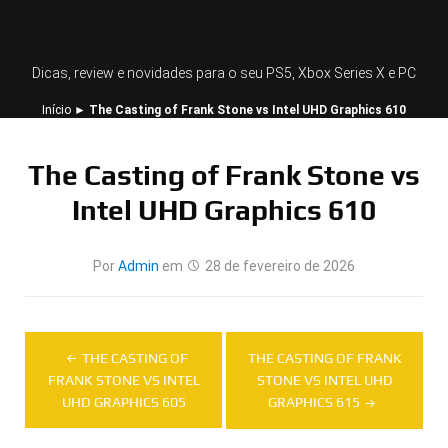
Dicas, review e novidades para o seu PS5, Xbox Series X e PC
Início
►
The Casting of Frank Stone vs Intel UHD Graphics 610
The Casting of Frank Stone vs
Intel UHD Graphics 610
Por
Admin
em
28 de fevereiro de 2026
Navegação
THE CASTING OF
THE CASTING OF FRANK
de
FRANK STONE VS INTEL
STONE VS INTEL UHD
UHD GRAPHICS 605
GRAPHICS 615
Post