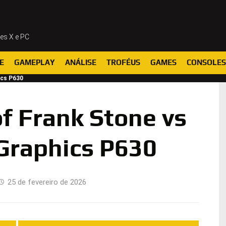
ies X e PC
E
GAMEPLAY
ANÁLISE
TROFÉUS
GAMES
CONSOLES
ics P630
f Frank Stone vs
Graphics P630
25 de fevereiro de 2026