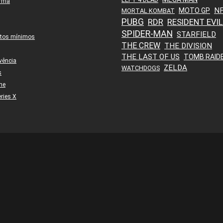
orma
N
MOTO GP
MORTAL KOMBAT
PUBG
RDR
RESIDENT EVIL
SPIDER-MAN
STARFIELD
itos mínimos
THE CREW
THE DIVISION
THE LAST OF US
TOMB RAID
vência
ZELDA
WATCHDOGS
s
ne
ries X