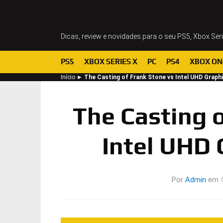
Dicas, review e novidades para o seu PS5, Xbox Ser
PS5
XBOX SERIES X
PC
PS4
XBOX ON
Início
►
The Casting of Frank Stone vs Intel UHD Graph
The Casting o
Intel UHD 
Por
Admin
em