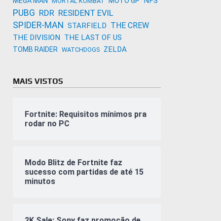
NFS
MEGA MAN
MOTO GP
MORTAL KOMBAT
PUBG
RDR
RESIDENT EVIL
SPIDER-MAN
THE CREW
STARFIELD
THE DIVISION
THE LAST OF US
ZELDA
TOMB RAIDER
WATCHDOGS
MAIS VISTOS
Fortnite: Requisitos mínimos pra
rodar no PC
Modo Blitz de Fortnite faz
sucesso com partidas de até 15
minutos
2K Sale: Sony faz promoção de