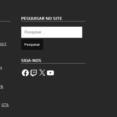
PESQUISAR NO SITE
Pesquisar
por:
 OUT
SIGA-NOS
TA
Facebook
Twitch
X
YouTube
FA
GTA