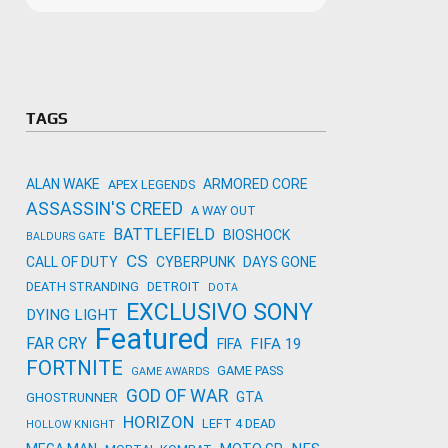
Microso
Amazon
Novidades
primeira
para co
Activisi
TAGS
ALAN WAKE
ARMORED CORE
APEX LEGENDS
ASSASSIN'S CREED
A WAY OUT
BATTLEFIELD
BIOSHOCK
BALDURS GATE
CS
CALL OF DUTY
CYBERPUNK
DAYS GONE
DEATH STRANDING
DETROIT
DOTA
EXCLUSIVO SONY
DYING LIGHT
Featured
FAR CRY
FIFA 19
FIFA
FORTNITE
GAME PASS
GAME AWARDS
GOD OF WAR
GTA
GHOSTRUNNER
HORIZON
LEFT 4 DEAD
HOLLOW KNIGHT