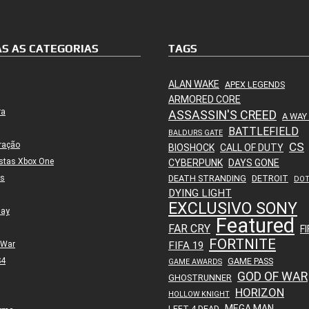
S AS CATEGORIAS
TAGS
ALAN WAKE
APEX LEGENDS
ARMORED CORE
ra
ASSASSIN'S CREED
A WAY
BATTLEFIELD
BALDURS GATE
ração
CS
BIOSHOCK
CALL OF DUTY
stas Xbox One
CYBERPUNK
DAYS GONE
es
DEATH STRANDING
DETROIT
DO
DYING LIGHT
EXCLUSIVO SONY
lay
Featured
FAR CRY
FI
FORTNITE
 War
FIFA 19
S4
GAME PASS
GAME AWARDS
GOD OF WAR
GHOSTRUNNER
HORIZON
HOLLOW KNIGHT
MEGA MAN
LEFT 4 DEAD