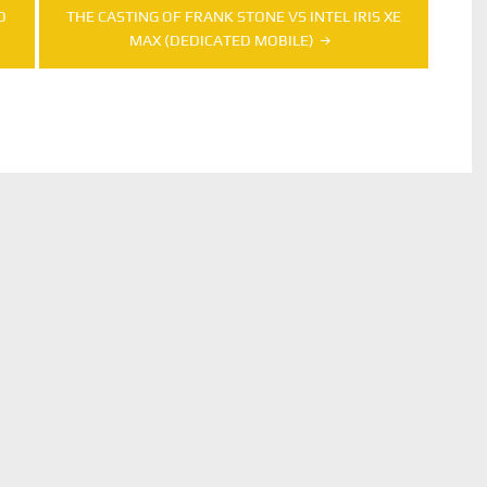
D
THE CASTING OF FRANK STONE VS INTEL IRIS XE
MAX (DEDICATED MOBILE)