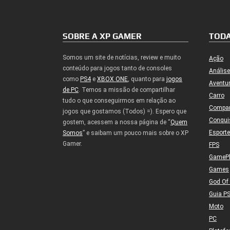
SOBRE A XP GAMER
TODA
Somos um site de notícias, review e muito
Ação
conteúdo para jogos tanto de consoles
Análise
como
PS4
e
XBOX ONE
, quanto para
jogos
Aventu
de PC
. Temos a missão de compartilhar
Carro
tudo o que conseguirmos em relação ao
Compa
jogos que gostamos (Todos) =). Espero que
Conqui
gostem, acessem a nossa página de “
Quem
Esport
Somos
” e saibam um pouco mais sobre o XP
Gamer.
FPS
GameP
Games
God Of
Guia P
Moto
PC