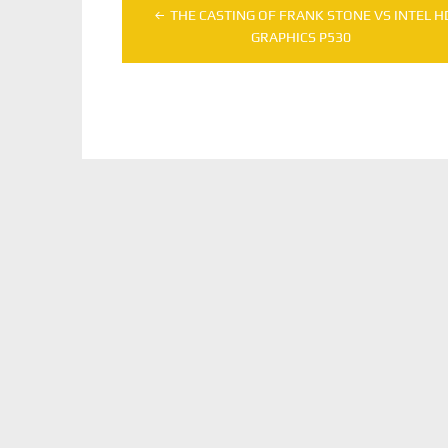
Navegação
THE CASTING OF FRANK STONE VS INTEL H
de
GRAPHICS P530
Post