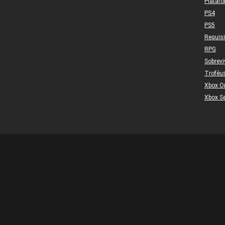
Plataf
PS4
PS5
Requis
RPG
Sobrevi
Troféu
Xbox O
Xbox Se