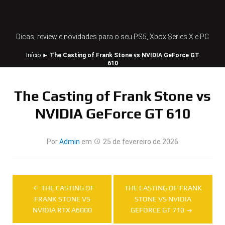
Dicas, review e novidades para o seu PS5, Xbox Series X e PC
Início
►
The Casting of Frank Stone vs NVIDIA GeForce GT
610
The Casting of Frank Stone vs
NVIDIA GeForce GT 610
Por
Admin
em
25 de fevereiro de 2026
Navegação
THE CASTING OF
THE CASTING OF FRANK
de
FRANK STONE VS
STONE VS NVIDIA
NVIDIA RTX A6000
GEFORCE GT 710
Post