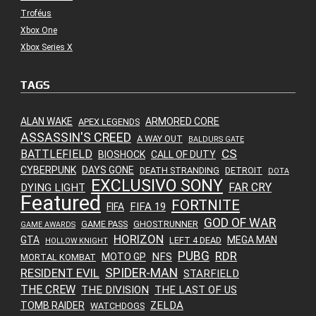
Troféus
Xbox One
Xbox Series X
TAGS
ALAN WAKE
ARMORED CORE
APEX LEGENDS
ASSASSIN'S CREED
A WAY OUT
BALDURS GATE
CS
BATTLEFIELD
BIOSHOCK
CALL OF DUTY
CYBERPUNK
DAYS GONE
DEATH STRANDING
DETROIT
DOTA
EXCLUSIVO SONY
FAR CRY
DYING LIGHT
Featured
FORTNITE
FIFA 19
FIFA
GOD OF WAR
GAME PASS
GHOSTRUNNER
GAME AWARDS
HORIZON
GTA
MEGA MAN
LEFT 4 DEAD
HOLLOW KNIGHT
PUBG
RDR
NFS
MOTO GP
MORTAL KOMBAT
SPIDER-MAN
RESIDENT EVIL
STARFIELD
THE CREW
THE DIVISION
THE LAST OF US
ZELDA
TOMB RAIDER
WATCHDOGS