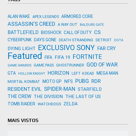
ALAN WAKE
ARMORED CORE
APEX LEGENDS
ASSASSIN'S CREED
A WAY OUT
BALDURS GATE
CS
BATTLEFIELD
BIOSHOCK
CALL OF DUTY
CYBERPUNK
DAYS GONE
DEATH STRANDING
DETROIT
DOTA
EXCLUSIVO SONY
FAR CRY
DYING LIGHT
Featured
FORTNITE
FIFA 19
FIFA
GOD OF WAR
GAME PASS
GHOSTRUNNER
GAME AWARDS
HORIZON
GTA
MEGA MAN
LEFT 4 DEAD
HOLLOW KNIGHT
PUBG
RDR
NFS
MOTO GP
MORTAL KOMBAT
SPIDER-MAN
RESIDENT EVIL
STARFIELD
THE CREW
THE DIVISION
THE LAST OF US
ZELDA
TOMB RAIDER
WATCHDOGS
MAIS VISTOS