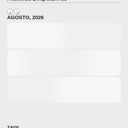
AGOSTO, 2026
Microsoft
Amazon
Novidades
primeira ví
para compr
Activision
TAGS