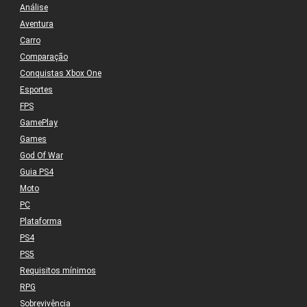
Análise
Aventura
Carro
Comparação
Conquistas Xbox One
Esportes
FPS
GamePlay
Games
God Of War
Guia PS4
Moto
PC
Plataforma
PS4
PS5
Requisitos mínimos
RPG
Sobrevivência