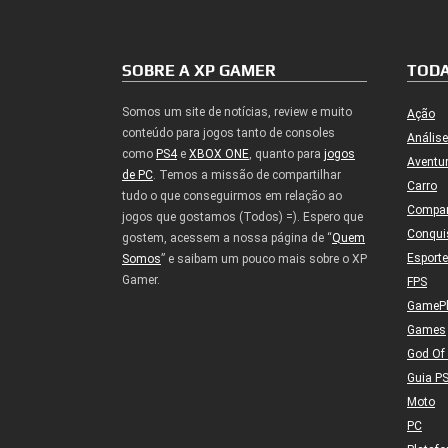
SOBRE A XP GAMER
TODA
Somos um site de notícias, review e muito
Ação
conteúdo para jogos tanto de consoles
Análise
como
PS4
e
XBOX ONE
, quanto para
jogos
Aventu
de PC
. Temos a missão de compartilhar
Carro
tudo o que conseguirmos em relação ao
Compa
jogos que gostamos (Todos) =). Espero que
Conqui
gostem, acessem a nossa página de “
Quem
Esport
Somos
” e saibam um pouco mais sobre o XP
Gamer.
FPS
GameP
Games
God Of
Guia P
Moto
PC