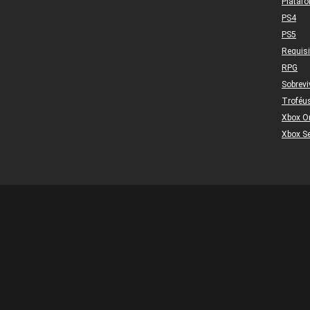
Plataf
PS4
PS5
Requis
RPG
Sobrevi
Troféu
Xbox O
Xbox Se