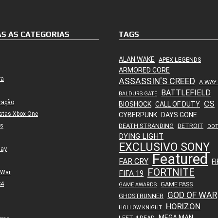
S AS CATEGORIAS
TAGS
ALAN WAKE
APEX LEGENDS
ARMORED CORE
ra
ASSASSIN'S CREED
A WAY
BATTLEFIELD
BALDURS GATE
ração
CS
BIOSHOCK
CALL OF DUTY
stas Xbox One
CYBERPUNK
DAYS GONE
es
DEATH STRANDING
DETROIT
DO
DYING LIGHT
EXCLUSIVO SONY
lay
Featured
FAR CRY
FI
FORTNITE
 War
FIFA 19
S4
GAME PASS
GAME AWARDS
GOD OF WAR
GHOSTRUNNER
HORIZON
HOLLOW KNIGHT
MEGA MAN
LEFT 4 DEAD