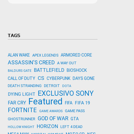
Microso
Amazon
Novidades
primeira
para co
Activisi
TAGS
ALAN WAKE
ARMORED CORE
APEX LEGENDS
ASSASSIN'S CREED
A WAY OUT
BATTLEFIELD
BIOSHOCK
BALDURS GATE
CS
CALL OF DUTY
CYBERPUNK
DAYS GONE
DEATH STRANDING
DETROIT
DOTA
EXCLUSIVO SONY
DYING LIGHT
Featured
FAR CRY
FIFA 19
FIFA
FORTNITE
GAME PASS
GAME AWARDS
GOD OF WAR
GTA
GHOSTRUNNER
HORIZON
LEFT 4 DEAD
HOLLOW KNIGHT