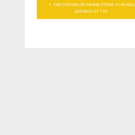
Navegação
THE CASTING OF FRANK STONE VS NVIDIA
de
GEFORCE GT 710
Post