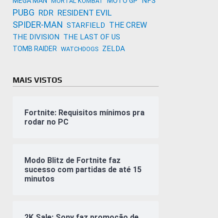
NFS
MEGA MAN
MOTO GP
MORTAL KOMBAT
PUBG
RDR
RESIDENT EVIL
SPIDER-MAN
THE CREW
STARFIELD
THE DIVISION
THE LAST OF US
ZELDA
TOMB RAIDER
WATCHDOGS
MAIS VISTOS
Fortnite: Requisitos mínimos pra
rodar no PC
Modo Blitz de Fortnite faz
sucesso com partidas de até 15
minutos
2K Sale: Sony faz promoção de