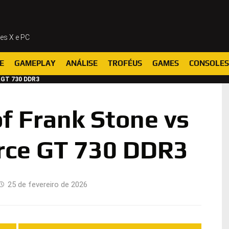
ies X e PC
E
GAMEPLAY
ANÁLISE
TROFÉUS
GAMES
CONSOLES
e GT 730 DDR3
f Frank Stone vs
rce GT 730 DDR3
25 de fevereiro de 2026