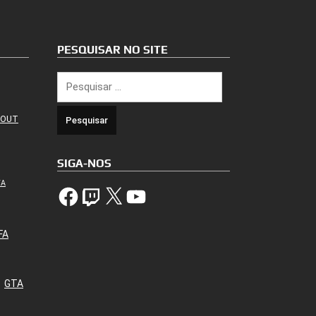
PESQUISAR NO SITE
Pesquisar
por:
 OUT
SIGA-NOS
TA
Facebook
Twitch
X
YouTube
FA
GTA