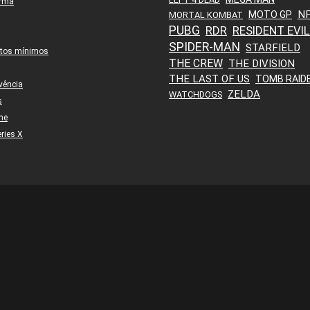
orma
N
MOTO GP
MORTAL KOMBAT
PUBG
RDR
RESIDENT EVIL
SPIDER-MAN
STARFIELD
itos mínimos
THE CREW
THE DIVISION
THE LAST OF US
TOMB RAID
vência
ZELDA
WATCHDOGS
s
ne
ries X