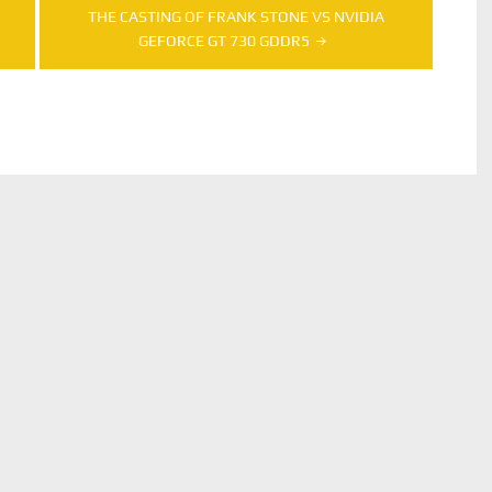
THE CASTING OF FRANK STONE VS NVIDIA
GEFORCE GT 730 GDDR5