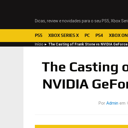
Dicas, review e novidades para o seu PS5, Xbox Ser
PS5
XBOX SERIES X
PC
PS4
XBOX ON
Início
►
The Casting of Frank Stone vs NVIDIA GeForc
The Casting o
NVIDIA GeFo
Por
Admin
em