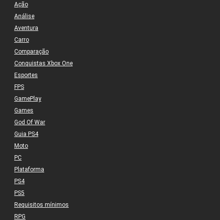
Ação
Análise
Aventura
Carro
Comparação
Conquistas Xbox One
Esportes
FPS
GamePlay
Games
God Of War
Guia PS4
Moto
PC
Plataforma
PS4
PS5
Requisitos mínimos
RPG