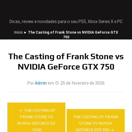
Dicas, review e novidades para o seu PS5, Xbox Series X e PC
Início
►
The Casting of Frank Stone vs NVIDIA GeForce GTX
750
The Casting of Frank Stone vs
NVIDIA GeForce GTX 750
Por
Admin
em
25 de fevereiro de 2026
Navegação
THE CASTING OF
de
FRANK STONE VS
THE CASTING OF FRANK
NVIDIA GEFORCE GT
STONE VS NVIDIA
Post
1030
GEFORCE GTX 760