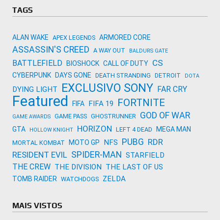
Activision
TAGS
ALAN WAKE
ARMORED CORE
APEX LEGENDS
ASSASSIN'S CREED
A WAY OUT
BALDURS GATE
CS
BATTLEFIELD
BIOSHOCK
CALL OF DUTY
CYBERPUNK
DAYS GONE
DEATH STRANDING
DETROIT
DOTA
EXCLUSIVO SONY
FAR CRY
DYING LIGHT
Featured
FORTNITE
FIFA 19
FIFA
GOD OF WAR
GAME PASS
GHOSTRUNNER
GAME AWARDS
HORIZON
GTA
MEGA MAN
LEFT 4 DEAD
HOLLOW KNIGHT
PUBG
RDR
NFS
MOTO GP
MORTAL KOMBAT
SPIDER-MAN
RESIDENT EVIL
STARFIELD
THE CREW
THE DIVISION
THE LAST OF US
ZELDA
TOMB RAIDER
WATCHDOGS
MAIS VISTOS