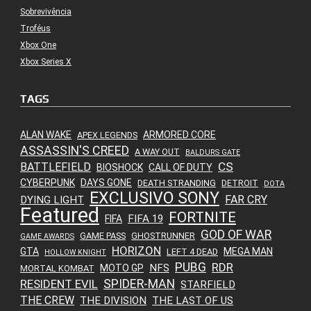
Sobrevivência
Troféus
Xbox One
Xbox Series X
TAGS
ALAN WAKE
ARMORED CORE
APEX LEGENDS
ASSASSIN'S CREED
A WAY OUT
BALDURS GATE
CS
BATTLEFIELD
BIOSHOCK
CALL OF DUTY
CYBERPUNK
DAYS GONE
DEATH STRANDING
DETROIT
DOTA
EXCLUSIVO SONY
FAR CRY
DYING LIGHT
Featured
FORTNITE
FIFA 19
FIFA
GOD OF WAR
GAME PASS
GHOSTRUNNER
GAME AWARDS
HORIZON
GTA
MEGA MAN
LEFT 4 DEAD
HOLLOW KNIGHT
PUBG
RDR
NFS
MOTO GP
MORTAL KOMBAT
SPIDER-MAN
RESIDENT EVIL
STARFIELD
THE CREW
THE DIVISION
THE LAST OF US