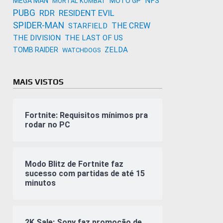
NFS
MEGA MAN
MOTO GP
MORTAL KOMBAT
PUBG
RDR
RESIDENT EVIL
SPIDER-MAN
THE CREW
STARFIELD
THE DIVISION
THE LAST OF US
ZELDA
TOMB RAIDER
WATCHDOGS
MAIS VISTOS
Fortnite: Requisitos mínimos pra
rodar no PC
Modo Blitz de Fortnite faz
sucesso com partidas de até 15
minutos
2K Sale: Sony faz promoção de