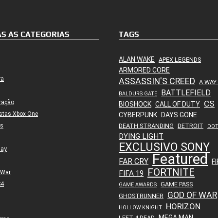
S AS CATEGORIAS
TAGS
ALAN WAKE
APEX LEGENDS
ARMORED CORE
ra
ASSASSIN'S CREED
A WAY
BATTLEFIELD
BALDURS GATE
ração
CS
BIOSHOCK
CALL OF DUTY
stas Xbox One
CYBERPUNK
DAYS GONE
es
DEATH STRANDING
DETROIT
DO
DYING LIGHT
EXCLUSIVO SONY
lay
Featured
FAR CRY
FI
FORTNITE
 War
FIFA 19
S4
GAME PASS
GAME AWARDS
GOD OF WAR
GHOSTRUNNER
HORIZON
HOLLOW KNIGHT
MEGA MAN
LEFT 4 DEAD