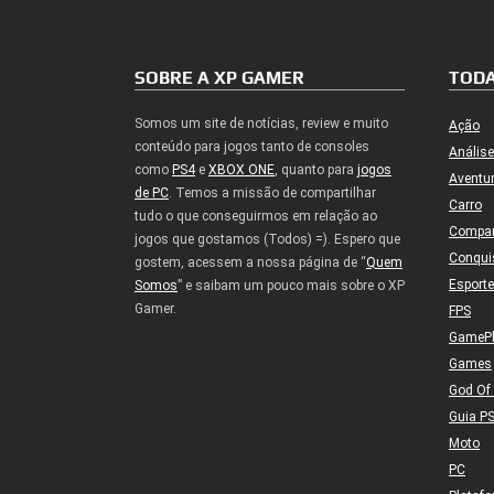
SOBRE A XP GAMER
TODA
Somos um site de notícias, review e muito
Ação
conteúdo para jogos tanto de consoles
Análise
como
PS4
e
XBOX ONE
, quanto para
jogos
Aventu
de PC
. Temos a missão de compartilhar
Carro
tudo o que conseguirmos em relação ao
Compa
jogos que gostamos (Todos) =). Espero que
Conqui
gostem, acessem a nossa página de “
Quem
Esport
Somos
” e saibam um pouco mais sobre o XP
Gamer.
FPS
GameP
Games
God Of
Guia P
Moto
PC