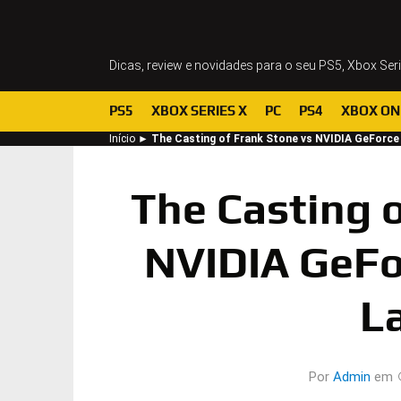
Dicas, review e novidades para o seu PS5, Xbox Ser
PS5
XBOX SERIES X
PC
PS4
XBOX ON
Início
►
The Casting of Frank Stone vs NVIDIA GeForce
The Casting o
NVIDIA GeFo
L
Por
Admin
em