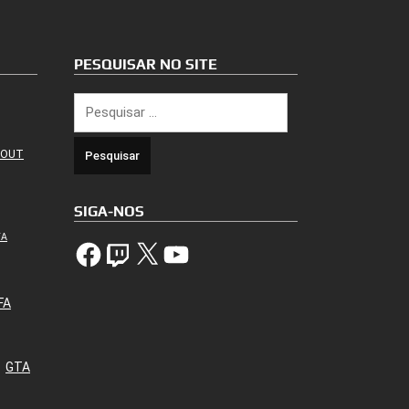
PESQUISAR NO SITE
Pesquisar
por:
 OUT
SIGA-NOS
TA
Facebook
Twitch
X
YouTube
FA
GTA