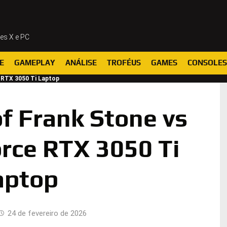
ies X e PC
E
GAMEPLAY
ANÁLISE
TROFÉUS
GAMES
CONSOLES
 RTX 3050 Ti Laptop
f Frank Stone vs
rce RTX 3050 Ti
aptop
24 de fevereiro de 2026