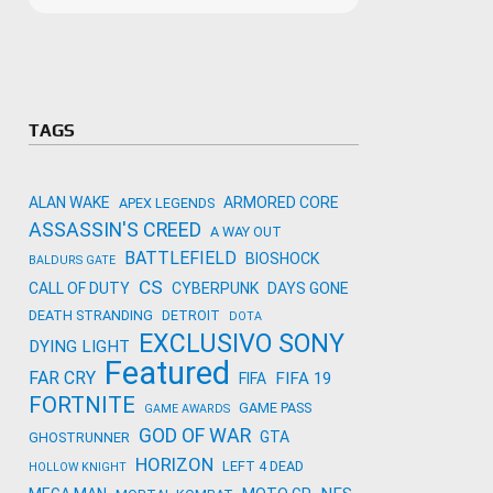
Microso
Amazon
Novidades
primeira
para co
Activisi
TAGS
ALAN WAKE
ARMORED CORE
APEX LEGENDS
ASSASSIN'S CREED
A WAY OUT
BATTLEFIELD
BIOSHOCK
BALDURS GATE
CS
CALL OF DUTY
CYBERPUNK
DAYS GONE
DEATH STRANDING
DETROIT
DOTA
EXCLUSIVO SONY
DYING LIGHT
Featured
FAR CRY
FIFA 19
FIFA
FORTNITE
GAME PASS
GAME AWARDS
GOD OF WAR
GTA
GHOSTRUNNER
HORIZON
LEFT 4 DEAD
HOLLOW KNIGHT