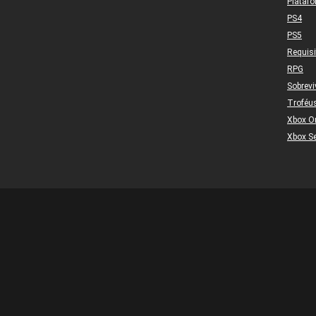
Plataf
PS4
PS5
Requis
RPG
Sobrevi
Troféu
Xbox O
Xbox Se