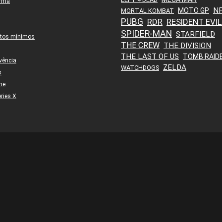
orma
N
MOTO GP
MORTAL KOMBAT
PUBG
RDR
RESIDENT EVIL
SPIDER-MAN
STARFIELD
itos mínimos
THE CREW
THE DIVISION
THE LAST OF US
TOMB RAID
vência
ZELDA
WATCHDOGS
s
ne
ries X