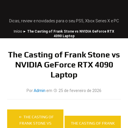
Dicas, review e novidades para o seu PS5, Xbox Series X e PC
Início
►
The Casting of Frank Stone vs NVIDIA GeForce RTX
4090 Laptop
The Casting of Frank Stone vs
NVIDIA GeForce RTX 4090
Laptop
Por
Admin
em
25 de fevereiro de 2026
Navegação
THE CASTING OF
de
FRANK STONE VS
THE CASTING OF FRANK