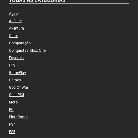
TODAS AS CATEGORIAS
Ação
Análise
Aventura
Carro
Comparação
Conquistas Xbox One
Esportes
FPS
GamePlay
Games
God Of War
Guia PS4
Moto
PC
Plataforma
PS4
PS5