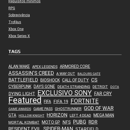
Requisitos mínimos
RPG
Sobrevivência
Troféus
Xbox One
Xbox Series X
TAGS
ALAN WAKE
ARMORED CORE
APEX LEGENDS
ASSASSIN'S CREED
A WAY OUT
BALDURS GATE
CS
BATTLEFIELD
BIOSHOCK
CALL OF DUTY
CYBERPUNK
DAYS GONE
DEATH STRANDING
DETROIT
DOTA
EXCLUSIVO SONY
FAR CRY
DYING LIGHT
Featured
FORTNITE
FIFA 19
FIFA
GOD OF WAR
GAME PASS
GHOSTRUNNER
GAME AWARDS
HORIZON
GTA
MEGA MAN
LEFT 4 DEAD
HOLLOW KNIGHT
PUBG
RDR
NFS
MOTO GP
MORTAL KOMBAT
SPIDER-MAN
RESIDENT EVIL
STARFIELD