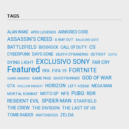
para compr
Activision
TAGS
ALAN WAKE
ARMORED CORE
APEX LEGENDS
ASSASSIN'S CREED
A WAY OUT
BALDURS GATE
CS
BATTLEFIELD
BIOSHOCK
CALL OF DUTY
CYBERPUNK
DAYS GONE
DEATH STRANDING
DETROIT
DOTA
EXCLUSIVO SONY
FAR CRY
DYING LIGHT
Featured
FORTNITE
FIFA 19
FIFA
GOD OF WAR
GAME PASS
GHOSTRUNNER
GAME AWARDS
HORIZON
GTA
MEGA MAN
LEFT 4 DEAD
HOLLOW KNIGHT
PUBG
RDR
NFS
MOTO GP
MORTAL KOMBAT
SPIDER-MAN
RESIDENT EVIL
STARFIELD
THE CREW
THE DIVISION
THE LAST OF US
ZELDA
TOMB RAIDER
WATCHDOGS