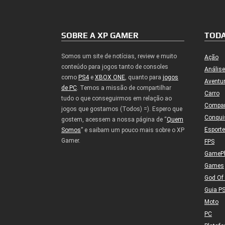
SOBRE A XP GAMER
TODA
Somos um site de notícias, review e muito
Ação
conteúdo para jogos tanto de consoles
Análise
como
PS4
e
XBOX ONE
, quanto para
jogos
Aventu
de PC
. Temos a missão de compartilhar
Carro
tudo o que conseguirmos em relação ao
Compa
jogos que gostamos (Todos) =). Espero que
Conqui
gostem, acessem a nossa página de “
Quem
Esport
Somos
” e saibam um pouco mais sobre o XP
Gamer.
FPS
GameP
Games
God Of
Guia P
Moto
PC