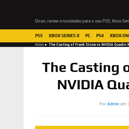
Dicas, review e novidades para o seu PS5, Xbox Ser
PS5
XBOX SERIES X
PC
PS4
XBOX ON
Início
►
The Casting of Frank Stone vs NVIDIA Quadro 
The Casting o
NVIDIA Qu
Por
Admin
em