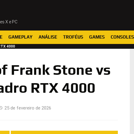
ies X e PC
E
GAMEPLAY
ANÁLISE
TROFÉUS
GAMES
CONSOLES
RTX 4000
f Frank Stone vs
adro RTX 4000
25 de fevereiro de 2026