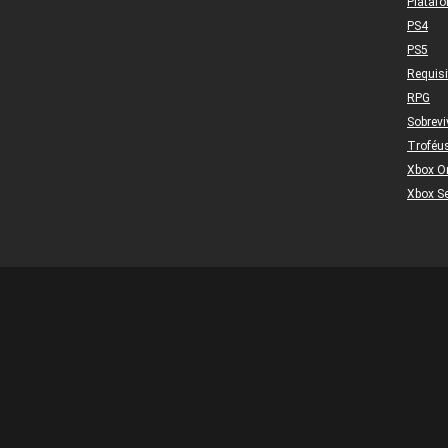
Plataf
PS4
PS5
Requis
RPG
Sobrevi
Troféu
Xbox O
Xbox Se