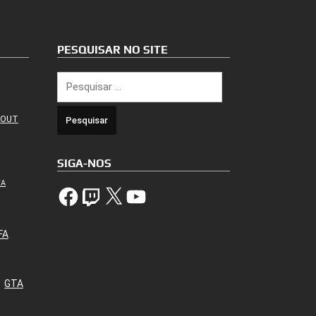
PESQUISAR NO SITE
Pesquisar
por:
 OUT
SIGA-NOS
TA
Facebook
Twitch
X
YouTube
FA
GTA