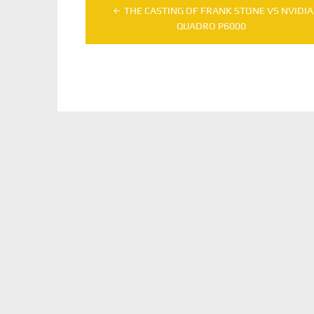
Navegação
THE CASTING OF FRANK STONE VS NVIDIA
de
QUADRO P6000
Post