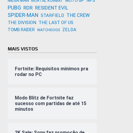
NFS
MEGA MAN
MOTO GP
MORTAL KOMBAT
PUBG
RDR
RESIDENT EVIL
SPIDER-MAN
THE CREW
STARFIELD
THE DIVISION
THE LAST OF US
ZELDA
TOMB RAIDER
WATCHDOGS
MAIS VISTOS
Fortnite: Requisitos mínimos pra
rodar no PC
Modo Blitz de Fortnite faz
sucesso com partidas de até 15
minutos
2K Sale: Sony faz promoção de