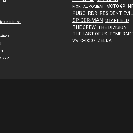
orma
N
MOTO GP
MORTAL KOMBAT
PUBG
RDR
RESIDENT EVIL
SPIDER-MAN
STARFIELD
itos mínimos
THE CREW
THE DIVISION
THE LAST OF US
TOMB RAID
vência
ZELDA
WATCHDOGS
s
ne
ries X