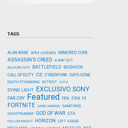
Microso
Amazon
Novidades
primeira
para co
Activisi
TAGS
ALAN WAKE
ARMORED CORE
APEX LEGENDS
ASSASSIN'S CREED
A WAY OUT
BATTLEFIELD
BIOSHOCK
BALDURS GATE
CS
CALL OF DUTY
CYBERPUNK
DAYS GONE
DEATH STRANDING
DETROIT
DOTA
EXCLUSIVO SONY
DYING LIGHT
Featured
FAR CRY
FIFA 19
FIFA
FORTNITE
GAME PASS
GAME AWARDS
GOD OF WAR
GTA
GHOSTRUNNER
HORIZON
LEFT 4 DEAD
HOLLOW KNIGHT