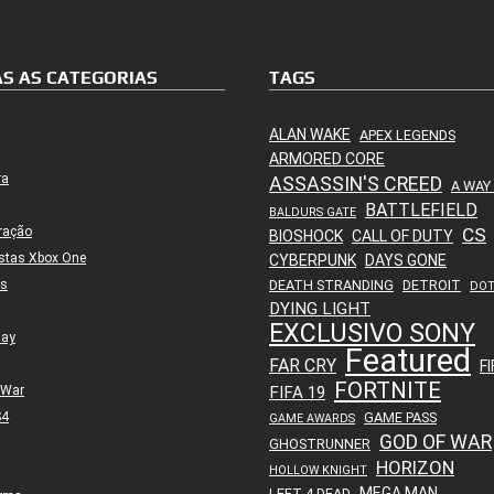
S AS CATEGORIAS
TAGS
ALAN WAKE
APEX LEGENDS
ARMORED CORE
ra
ASSASSIN'S CREED
A WAY
BATTLEFIELD
BALDURS GATE
ração
CS
BIOSHOCK
CALL OF DUTY
stas Xbox One
CYBERPUNK
DAYS GONE
es
DEATH STRANDING
DETROIT
DO
DYING LIGHT
EXCLUSIVO SONY
lay
Featured
FAR CRY
FI
FORTNITE
 War
FIFA 19
S4
GAME PASS
GAME AWARDS
GOD OF WAR
GHOSTRUNNER
HORIZON
HOLLOW KNIGHT
MEGA MAN
LEFT 4 DEAD