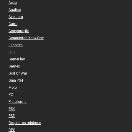
Ação
Análise
Aventura
Carro
Comparação
Conquistas Xbox One
Esportes
FPS
GamePlay
Games
God Of War
Guia PS4
Moto
PC
Plataforma
PS4
PS5
Requisitos mínimos
RPG