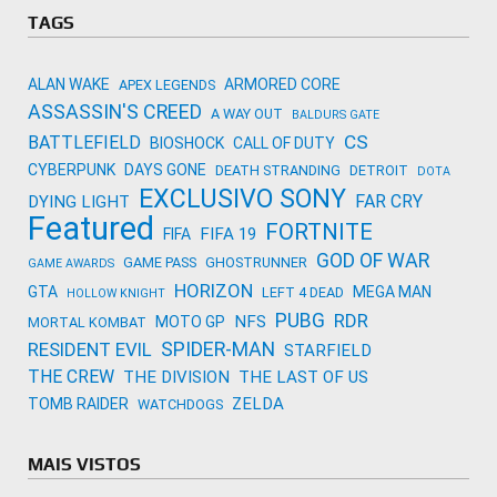
Activision
TAGS
ALAN WAKE
ARMORED CORE
APEX LEGENDS
ASSASSIN'S CREED
A WAY OUT
BALDURS GATE
CS
BATTLEFIELD
BIOSHOCK
CALL OF DUTY
CYBERPUNK
DAYS GONE
DEATH STRANDING
DETROIT
DOTA
EXCLUSIVO SONY
FAR CRY
DYING LIGHT
Featured
FORTNITE
FIFA 19
FIFA
GOD OF WAR
GAME PASS
GHOSTRUNNER
GAME AWARDS
HORIZON
GTA
MEGA MAN
LEFT 4 DEAD
HOLLOW KNIGHT
PUBG
RDR
NFS
MOTO GP
MORTAL KOMBAT
SPIDER-MAN
RESIDENT EVIL
STARFIELD
THE CREW
THE DIVISION
THE LAST OF US
ZELDA
TOMB RAIDER
WATCHDOGS
MAIS VISTOS