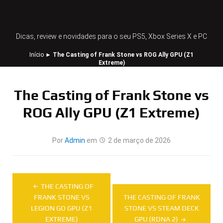
Dicas, review e novidades para o seu PS5, Xbox Series X e PC
Início
►
The Casting of Frank Stone vs ROG Ally GPU (Z1
Extreme)
The Casting of Frank Stone vs
ROG Ally GPU (Z1 Extreme)
Por
Admin
em
2 de março de 2026
Navegação
THE CASTING OF
de
FRANK STONE VS
THE CASTING OF FRANK
LEGION GO GPU (Z1
STONE VS STEAM DECK
Post
EXTREME)
GPU (RDNA 2)