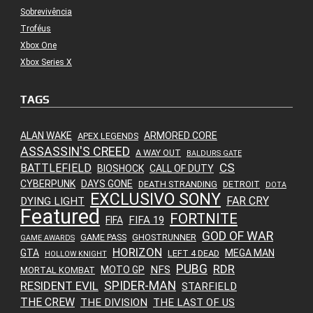
Sobrevivência
Troféus
Xbox One
Xbox Series X
TAGS
ALAN WAKE
ARMORED CORE
APEX LEGENDS
ASSASSIN'S CREED
A WAY OUT
BALDURS GATE
CS
BATTLEFIELD
BIOSHOCK
CALL OF DUTY
CYBERPUNK
DAYS GONE
DEATH STRANDING
DETROIT
DOTA
EXCLUSIVO SONY
FAR CRY
DYING LIGHT
Featured
FORTNITE
FIFA 19
FIFA
GOD OF WAR
GAME PASS
GHOSTRUNNER
GAME AWARDS
HORIZON
GTA
MEGA MAN
LEFT 4 DEAD
HOLLOW KNIGHT
PUBG
RDR
NFS
MOTO GP
MORTAL KOMBAT
SPIDER-MAN
RESIDENT EVIL
STARFIELD
THE CREW
THE DIVISION
THE LAST OF US