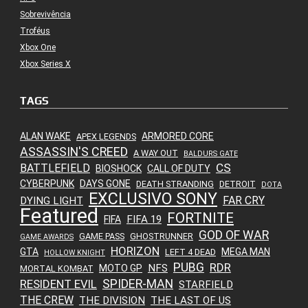
Sobrevivência
Troféus
Xbox One
Xbox Series X
TAGS
ALAN WAKE
ARMORED CORE
APEX LEGENDS
ASSASSIN'S CREED
A WAY OUT
BALDURS GATE
CS
BATTLEFIELD
BIOSHOCK
CALL OF DUTY
CYBERPUNK
DAYS GONE
DEATH STRANDING
DETROIT
DOTA
EXCLUSIVO SONY
FAR CRY
DYING LIGHT
Featured
FORTNITE
FIFA 19
FIFA
GOD OF WAR
GAME PASS
GHOSTRUNNER
GAME AWARDS
HORIZON
GTA
MEGA MAN
LEFT 4 DEAD
HOLLOW KNIGHT
PUBG
RDR
NFS
MOTO GP
MORTAL KOMBAT
SPIDER-MAN
RESIDENT EVIL
STARFIELD
THE CREW
THE DIVISION
THE LAST OF US