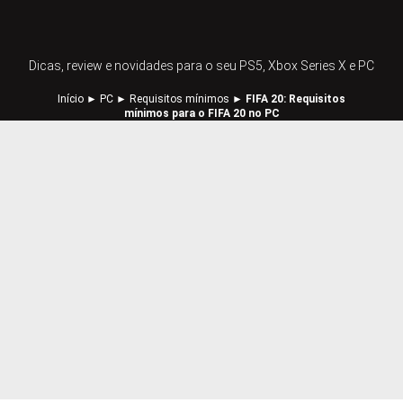
Dicas, review e novidades para o seu PS5, Xbox Series X e PC
Início
►
PC
►
Requisitos mínimos
►
FIFA 20: Requisitos
mínimos para o FIFA 20 no PC