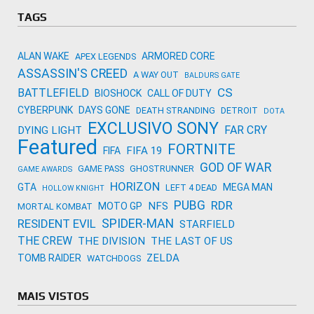
Activision
TAGS
ALAN WAKE
ARMORED CORE
APEX LEGENDS
ASSASSIN'S CREED
A WAY OUT
BALDURS GATE
CS
BATTLEFIELD
BIOSHOCK
CALL OF DUTY
CYBERPUNK
DAYS GONE
DEATH STRANDING
DETROIT
DOTA
EXCLUSIVO SONY
FAR CRY
DYING LIGHT
Featured
FORTNITE
FIFA 19
FIFA
GOD OF WAR
GAME PASS
GHOSTRUNNER
GAME AWARDS
HORIZON
GTA
MEGA MAN
LEFT 4 DEAD
HOLLOW KNIGHT
PUBG
RDR
NFS
MOTO GP
MORTAL KOMBAT
SPIDER-MAN
RESIDENT EVIL
STARFIELD
THE CREW
THE DIVISION
THE LAST OF US
ZELDA
TOMB RAIDER
WATCHDOGS
MAIS VISTOS