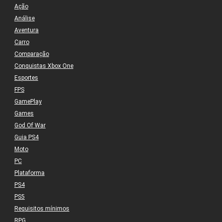
Ação
Análise
Aventura
Carro
Comparação
Conquistas Xbox One
Esportes
FPS
GamePlay
Games
God Of War
Guia PS4
Moto
PC
Plataforma
PS4
PS5
Requisitos mínimos
RPG