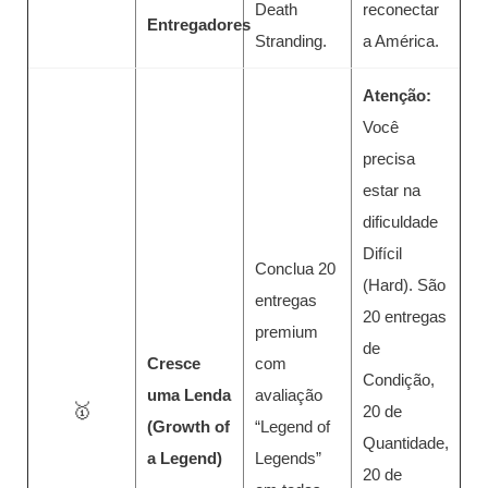
Death
reconectar
Entregadores
Stranding.
a América.
Atenção:
Você
precisa
estar na
dificuldade
Difícil
Conclua 20
(Hard). São
entregas
20 entregas
premium
de
Cresce
com
Condição,
uma Lenda
avaliação
🥇
20 de
(Growth of
“Legend of
Quantidade,
a Legend)
Legends”
20 de