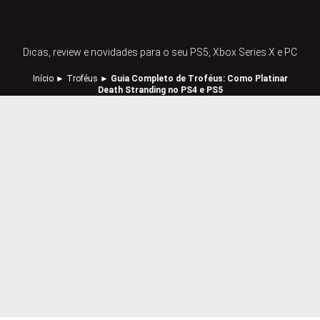
Dicas, review e novidades para o seu PS5, Xbox Series X e PC
Início
►
Troféus
►
Guia Completo de Troféus: Como Platinar
Death Stranding no PS4 e PS5