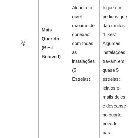
Alcance o
foque em
nível
pedidos que
máximo de
dão muitos
Mais
conexão
“Likes”.
Querido
🥈
com todas
Algumas
(Best
as
instalações
Beloved)
instalações
travam em
(5
quase 5
Estrelas).
estrelas;
leia os e-
mails deles
e descanse
no quarto
privado
para