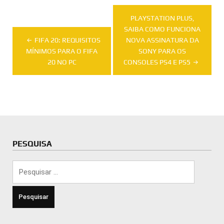
Navegação
PLAYSTATION PLUS,
de
SAIBA COMO FUNCIONA
FIFA 20: REQUISITOS
NOVA ASSINATURA DA
Post
MÍNIMOS PARA O FIFA
SONY PARA OS
20 NO PC
CONSOLES PS4 E PS5
PESQUISA
Pesquisar
por: