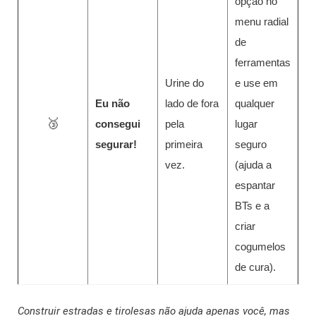
opção no
menu radial
de
ferramentas
Urine do
e use em
Eu não
lado de fora
qualquer
🥉
consegui
pela
lugar
segurar!
primeira
seguro
vez.
(ajuda a
espantar
BTs e a
criar
cogumelos
de cura).
Construir estradas e tirolesas não ajuda apenas você, mas