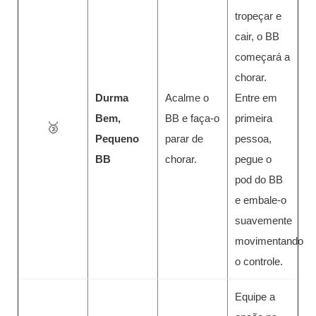
tropeçar e
cair, o BB
começará a
chorar.
Durma
Acalme o
Entre em
Bem,
BB e faça-o
primeira
🥉
Pequeno
parar de
pessoa,
BB
chorar.
pegue o
pod do BB
e embale-o
suavemente
movimentando
o controle.
Equipe a