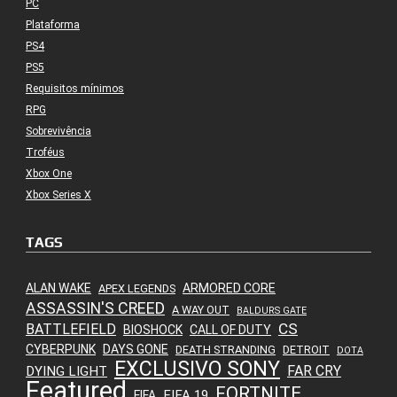
PC
Plataforma
PS4
PS5
Requisitos mínimos
RPG
Sobrevivência
Troféus
Xbox One
Xbox Series X
TAGS
ALAN WAKE
ARMORED CORE
APEX LEGENDS
ASSASSIN'S CREED
A WAY OUT
BALDURS GATE
CS
BATTLEFIELD
BIOSHOCK
CALL OF DUTY
CYBERPUNK
DAYS GONE
DEATH STRANDING
DETROIT
DOTA
EXCLUSIVO SONY
FAR CRY
DYING LIGHT
Featured
FORTNITE
FIFA 19
FIFA