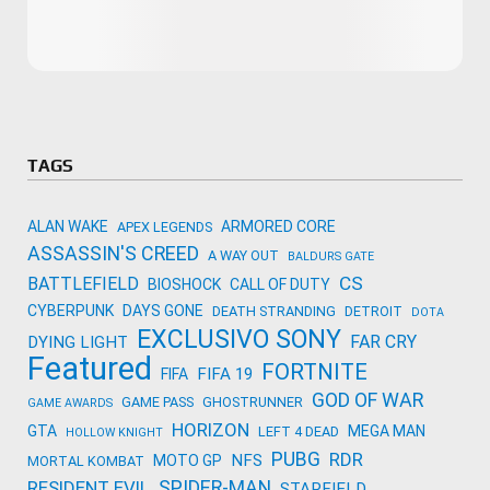
Microsoft
Amazon
Novidades
primeira ví
para compr
Activision
TAGS
ALAN WAKE
ARMORED CORE
APEX LEGENDS
ASSASSIN'S CREED
A WAY OUT
BALDURS GATE
CS
BATTLEFIELD
BIOSHOCK
CALL OF DUTY
CYBERPUNK
DAYS GONE
DEATH STRANDING
DETROIT
DOTA
EXCLUSIVO SONY
FAR CRY
DYING LIGHT
Featured
FORTNITE
FIFA 19
FIFA
GOD OF WAR
GAME PASS
GHOSTRUNNER
GAME AWARDS
HORIZON
GTA
MEGA MAN
LEFT 4 DEAD
HOLLOW KNIGHT
PUBG
RDR
NFS
MOTO GP
MORTAL KOMBAT
SPIDER-MAN
RESIDENT EVIL
STARFIELD