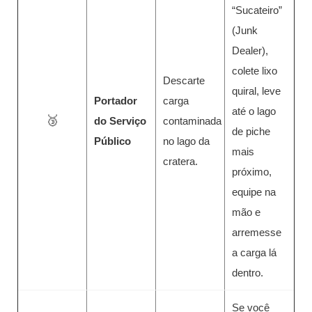
“Sucateiro”
(Junk
Dealer),
colete lixo
Descarte
quiral, leve
Portador
carga
até o lago
🥉
do Serviço
contaminada
de piche
Público
no lago da
mais
cratera.
próximo,
equipe na
mão e
arremesse
a carga lá
dentro.
Se você