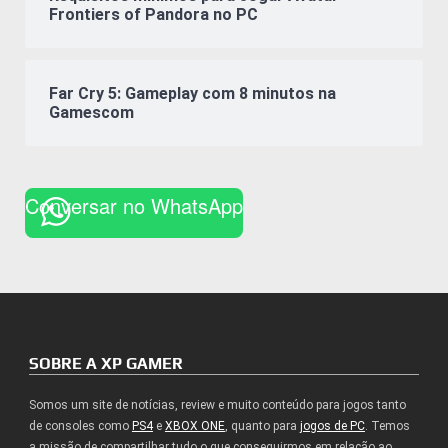
Frontiers of Pandora no PC
Far Cry 5: Gameplay com 8 minutos na
Gamescom
Conversar no WhatsApp
SOBRE A XP GAMER
Somos um site de notícias, review e muito conteúdo para jogos tanto
de consoles como
PS4
e
XBOX ONE
, quanto para
jogos de PC
. Temos
a missão de compartilhar tudo o que conseguirmos em relação ao