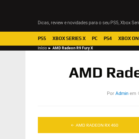
Dicas, review e novidades para o seu PS5, Xbox Ser
PS5
XBOX SERIES X
PC
PS4
XBOX ON
Início
►
AMD Radeon R9 Fury X
AMD Rade
Por
Admin
em
Navegação
AMD RADEON RX 460
de