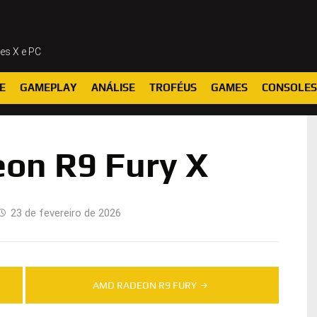
ies X e PC
E
GAMEPLAY
ANÁLISE
TROFÉUS
GAMES
CONSOLES
on R9 Fury X
23 de fevereiro de 2026
AMD RADEON R9 FURY