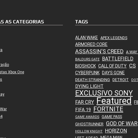
S AS CATEGORIAS
TAGS
ALAN WAKE
APEX LEGENDS
ARMORED CORE
ra
ASSASSIN'S CREED
A WAY
BATTLEFIELD
BALDURS GATE
ração
CS
BIOSHOCK
CALL OF DUTY
stas Xbox One
CYBERPUNK
DAYS GONE
es
DEATH STRANDING
DETROIT
DO
DYING LIGHT
EXCLUSIVO SONY
lay
Featured
FAR CRY
FI
FORTNITE
 War
FIFA 19
S4
GAME PASS
GAME AWARDS
GOD OF WAR
GHOSTRUNNER
HORIZON
HOLLOW KNIGHT
MEGA MAN
LEFT 4 DEAD