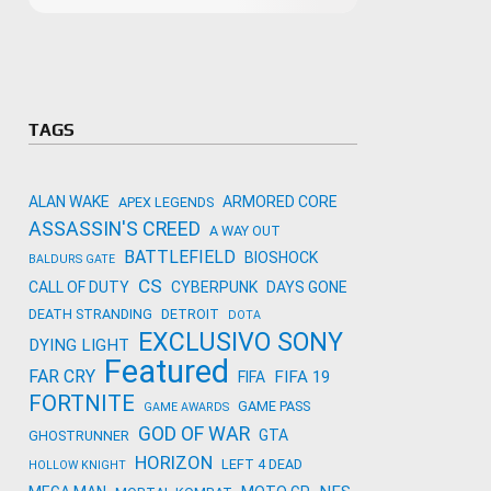
Microso
Amazon
Novidades
primeira
para co
Activisi
TAGS
ALAN WAKE
ARMORED CORE
APEX LEGENDS
ASSASSIN'S CREED
A WAY OUT
BATTLEFIELD
BIOSHOCK
BALDURS GATE
CS
CALL OF DUTY
CYBERPUNK
DAYS GONE
DEATH STRANDING
DETROIT
DOTA
EXCLUSIVO SONY
DYING LIGHT
Featured
FAR CRY
FIFA 19
FIFA
FORTNITE
GAME PASS
GAME AWARDS
GOD OF WAR
GTA
GHOSTRUNNER
HORIZON
LEFT 4 DEAD
HOLLOW KNIGHT