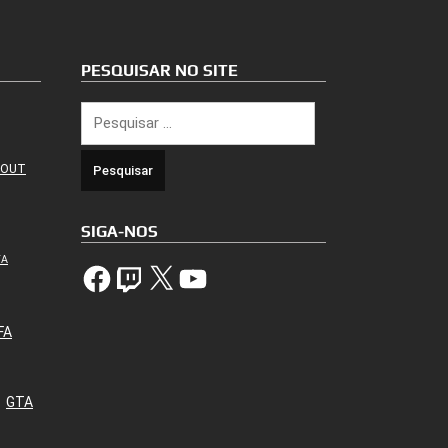
PESQUISAR NO SITE
Pesquisar
por:
 OUT
SIGA-NOS
TA
Facebook
Twitch
X
YouTube
FA
GTA