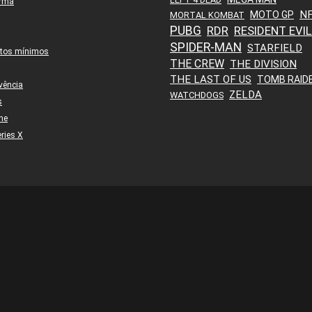
orma
N
MOTO GP
MORTAL KOMBAT
PUBG
RDR
RESIDENT EVIL
SPIDER-MAN
STARFIELD
itos mínimos
THE CREW
THE DIVISION
THE LAST OF US
TOMB RAID
vência
ZELDA
WATCHDOGS
s
ne
ries X