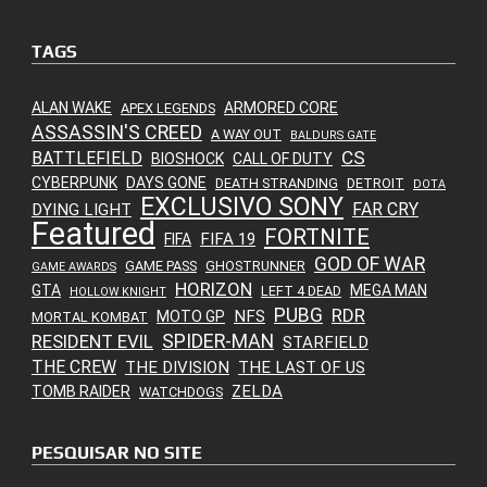
TAGS
ALAN WAKE
ARMORED CORE
APEX LEGENDS
ASSASSIN'S CREED
A WAY OUT
BALDURS GATE
CS
BATTLEFIELD
BIOSHOCK
CALL OF DUTY
CYBERPUNK
DAYS GONE
DEATH STRANDING
DETROIT
DOTA
EXCLUSIVO SONY
FAR CRY
DYING LIGHT
Featured
FORTNITE
FIFA 19
FIFA
GOD OF WAR
GAME PASS
GHOSTRUNNER
GAME AWARDS
HORIZON
GTA
MEGA MAN
LEFT 4 DEAD
HOLLOW KNIGHT
PUBG
RDR
NFS
MOTO GP
MORTAL KOMBAT
SPIDER-MAN
RESIDENT EVIL
STARFIELD
THE CREW
THE DIVISION
THE LAST OF US
ZELDA
TOMB RAIDER
WATCHDOGS
PESQUISAR NO SITE