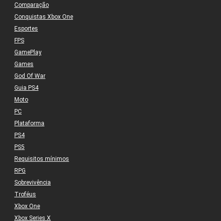
Comparação
Conquistas Xbox One
Esportes
FPS
GamePlay
Games
God Of War
Guia PS4
Moto
PC
Plataforma
PS4
PS5
Requisitos mínimos
RPG
Sobrevivência
Troféus
Xbox One
Xbox Series X