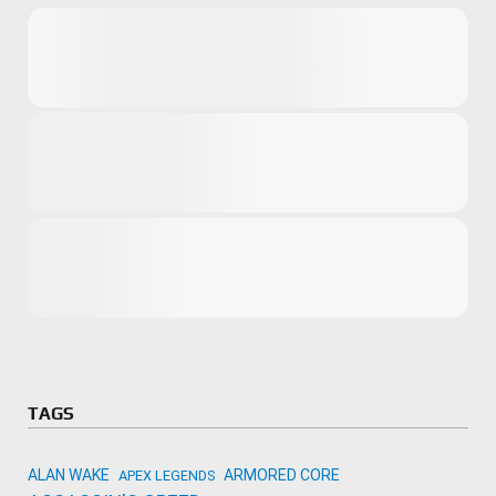
Microsoft
Amazon
Novidades
primeira ví
para compr
Activision
TAGS
ALAN WAKE
ARMORED CORE
APEX LEGENDS