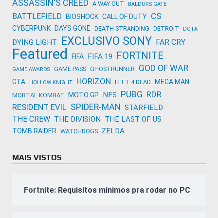
ASSASSIN'S CREED
A WAY OUT
BALDURS GATE
CS
BATTLEFIELD
BIOSHOCK
CALL OF DUTY
CYBERPUNK
DAYS GONE
DEATH STRANDING
DETROIT
DOTA
EXCLUSIVO SONY
FAR CRY
DYING LIGHT
Featured
FORTNITE
FIFA 19
FIFA
GOD OF WAR
GAME PASS
GHOSTRUNNER
GAME AWARDS
HORIZON
GTA
MEGA MAN
LEFT 4 DEAD
HOLLOW KNIGHT
PUBG
RDR
NFS
MOTO GP
MORTAL KOMBAT
SPIDER-MAN
RESIDENT EVIL
STARFIELD
THE CREW
THE DIVISION
THE LAST OF US
ZELDA
TOMB RAIDER
WATCHDOGS
MAIS VISTOS
Fortnite: Requisitos mínimos pra rodar no PC