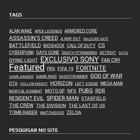
TAGS
ALAN WAKE
ARMORED CORE
APEX LEGENDS
ASSASSIN'S CREED
A WAY OUT
BALDURS GATE
CS
BATTLEFIELD
BIOSHOCK
CALL OF DUTY
CYBERPUNK
DAYS GONE
DEATH STRANDING
DETROIT
DOTA
EXCLUSIVO SONY
FAR CRY
DYING LIGHT
Featured
FORTNITE
FIFA 19
FIFA
GOD OF WAR
GAME PASS
GHOSTRUNNER
GAME AWARDS
HORIZON
GTA
MEGA MAN
LEFT 4 DEAD
HOLLOW KNIGHT
PUBG
RDR
NFS
MOTO GP
MORTAL KOMBAT
SPIDER-MAN
RESIDENT EVIL
STARFIELD
THE CREW
THE DIVISION
THE LAST OF US
ZELDA
TOMB RAIDER
WATCHDOGS
PESQUISAR NO SITE