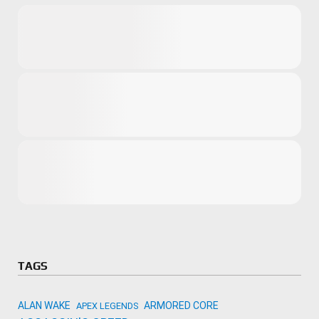
Microsoft
Amazon
Novidades
primeira ví
para compr
Activision
TAGS
ALAN WAKE
ARMORED CORE
APEX LEGENDS