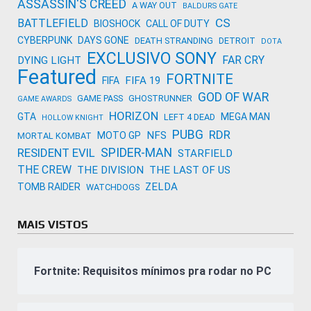
ASSASSIN'S CREED
A WAY OUT
BALDURS GATE
CS
BATTLEFIELD
BIOSHOCK
CALL OF DUTY
CYBERPUNK
DAYS GONE
DEATH STRANDING
DETROIT
DOTA
EXCLUSIVO SONY
FAR CRY
DYING LIGHT
Featured
FORTNITE
FIFA 19
FIFA
GOD OF WAR
GAME PASS
GHOSTRUNNER
GAME AWARDS
HORIZON
GTA
MEGA MAN
LEFT 4 DEAD
HOLLOW KNIGHT
PUBG
RDR
NFS
MOTO GP
MORTAL KOMBAT
SPIDER-MAN
RESIDENT EVIL
STARFIELD
THE CREW
THE DIVISION
THE LAST OF US
ZELDA
TOMB RAIDER
WATCHDOGS
MAIS VISTOS
Fortnite: Requisitos mínimos pra rodar no PC