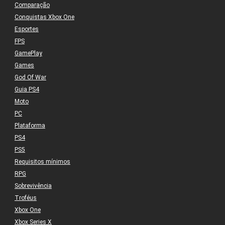
Comparação
Conquistas Xbox One
Esportes
FPS
GamePlay
Games
God Of War
Guia PS4
Moto
PC
Plataforma
PS4
PS5
Requisitos mínimos
RPG
Sobrevivência
Troféus
Xbox One
Xbox Series X