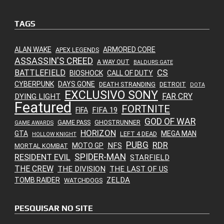
TAGS
ALAN WAKE
ARMORED CORE
APEX LEGENDS
ASSASSIN'S CREED
A WAY OUT
BALDURS GATE
CS
BATTLEFIELD
BIOSHOCK
CALL OF DUTY
CYBERPUNK
DAYS GONE
DEATH STRANDING
DETROIT
DOTA
EXCLUSIVO SONY
FAR CRY
DYING LIGHT
Featured
FORTNITE
FIFA 19
FIFA
GOD OF WAR
GAME PASS
GHOSTRUNNER
GAME AWARDS
HORIZON
GTA
MEGA MAN
LEFT 4 DEAD
HOLLOW KNIGHT
PUBG
RDR
NFS
MOTO GP
MORTAL KOMBAT
SPIDER-MAN
RESIDENT EVIL
STARFIELD
THE CREW
THE DIVISION
THE LAST OF US
ZELDA
TOMB RAIDER
WATCHDOGS
PESQUISAR NO SITE