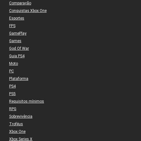
Comparação
Conquistas Xbox One
Esportes
FPS
GamePlay
Games
God Of War
Guia PS4
Moto
PC
Plataforma
PS4
PS5
Requisitos mínimos
RPG
Sobrevivência
Troféus
Xbox One
Xbox Series X