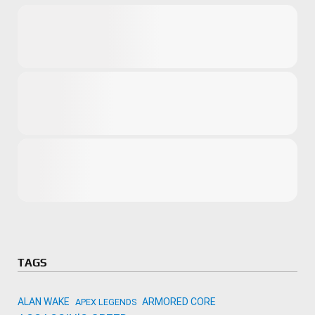
Microsoft
Amazon
Novidades
primeira ví
para compr
Activision
TAGS
ALAN WAKE
ARMORED CORE
APEX LEGENDS