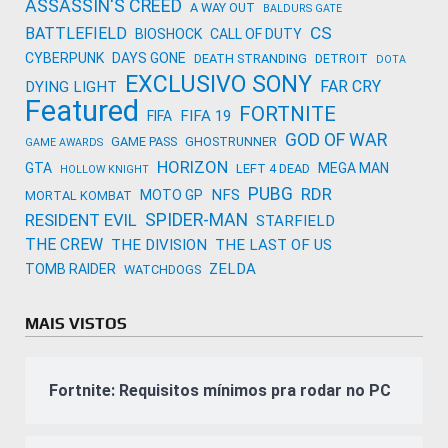
ASSASSIN'S CREED
A WAY OUT
BALDURS GATE
CS
BATTLEFIELD
BIOSHOCK
CALL OF DUTY
CYBERPUNK
DAYS GONE
DEATH STRANDING
DETROIT
DOTA
EXCLUSIVO SONY
FAR CRY
DYING LIGHT
Featured
FORTNITE
FIFA 19
FIFA
GOD OF WAR
GAME PASS
GHOSTRUNNER
GAME AWARDS
HORIZON
GTA
MEGA MAN
LEFT 4 DEAD
HOLLOW KNIGHT
PUBG
RDR
NFS
MOTO GP
MORTAL KOMBAT
SPIDER-MAN
RESIDENT EVIL
STARFIELD
THE CREW
THE DIVISION
THE LAST OF US
ZELDA
TOMB RAIDER
WATCHDOGS
MAIS VISTOS
Fortnite: Requisitos mínimos pra rodar no PC