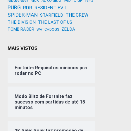
NFS
MEGA MAN
MOTO GP
MORTAL KOMBAT
PUBG
RDR
RESIDENT EVIL
SPIDER-MAN
THE CREW
STARFIELD
THE DIVISION
THE LAST OF US
ZELDA
TOMB RAIDER
WATCHDOGS
MAIS VISTOS
Fortnite: Requisitos mínimos pra
rodar no PC
Modo Blitz de Fortnite faz
sucesso com partidas de até 15
minutos
2K Sale: Sony faz promoção de