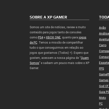
SOBRE A XP GAMER
TODA
Somos um site de notícias, review e muito
Ação
conteúdo para jogos tanto de consoles
Análise
como
PS4
e
XBOX ONE
, quanto para
jogos
Aventu
de PC
. Temos a missão de compartilhar
Carro
tudo o que conseguirmos em relação ao
Compa
jogos que gostamos (Todos) =). Espero que
Conqui
gostem, acessem a nossa página de “
Quem
Esport
Somos
” e saibam um pouco mais sobre o XP
Gamer.
FPS
GameP
Games
God Of
Guia P
Moto
PC