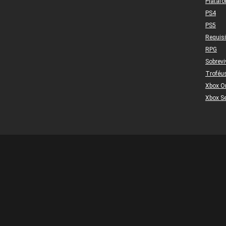
Plataf
PS4
PS5
Requis
RPG
Sobrevi
Troféu
Xbox O
Xbox Se