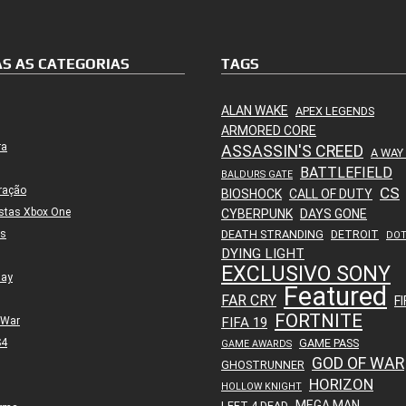
S AS CATEGORIAS
TAGS
ALAN WAKE
APEX LEGENDS
ARMORED CORE
ra
ASSASSIN'S CREED
A WAY
BATTLEFIELD
BALDURS GATE
ração
CS
BIOSHOCK
CALL OF DUTY
stas Xbox One
CYBERPUNK
DAYS GONE
es
DEATH STRANDING
DETROIT
DO
DYING LIGHT
EXCLUSIVO SONY
lay
Featured
FAR CRY
FI
FORTNITE
 War
FIFA 19
S4
GAME PASS
GAME AWARDS
GOD OF WAR
GHOSTRUNNER
HORIZON
HOLLOW KNIGHT
MEGA MAN
LEFT 4 DEAD