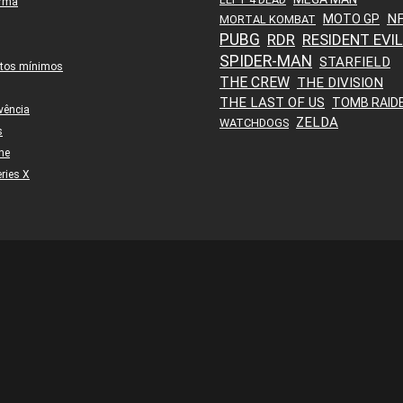
orma
N
MOTO GP
MORTAL KOMBAT
PUBG
RDR
RESIDENT EVIL
SPIDER-MAN
STARFIELD
itos mínimos
THE CREW
THE DIVISION
THE LAST OF US
TOMB RAID
vência
ZELDA
WATCHDOGS
s
ne
ries X