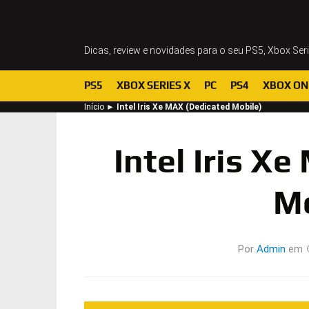
Dicas, review e novidades para o seu PS5, Xbox Ser
PS5
XBOX SERIES X
PC
PS4
XBOX ON
Início
►
Intel Iris Xe MAX (Dedicated Mobile)
Intel Iris X
Mo
Por
Admin
em