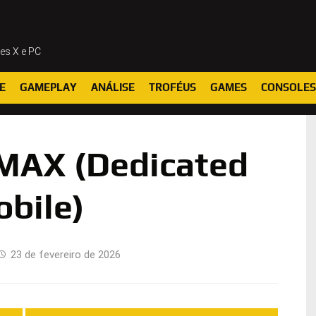
ies X e PC
E
GAMEPLAY
ANÁLISE
TROFÉUS
GAMES
CONSOLES
e MAX (Dedicated
bile)
23 de fevereiro de 2026