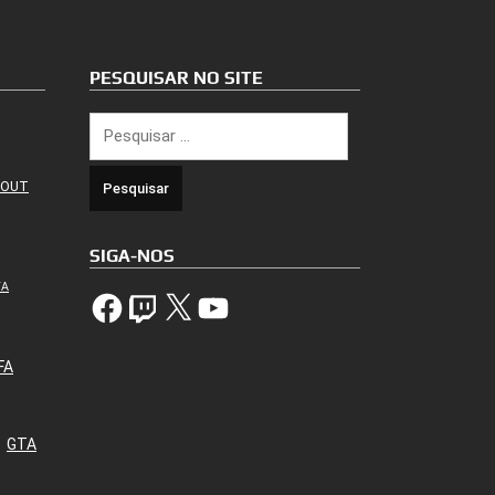
PESQUISAR NO SITE
Pesquisar
por:
 OUT
SIGA-NOS
TA
Facebook
Twitch
X
YouTube
FA
GTA