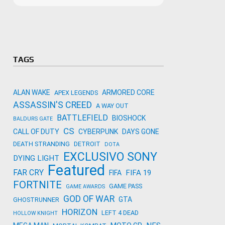
Microso
Amazon
Novidades
primeira
para co
Activisi
TAGS
ALAN WAKE
ARMORED CORE
APEX LEGENDS
ASSASSIN'S CREED
A WAY OUT
BATTLEFIELD
BIOSHOCK
BALDURS GATE
CS
CALL OF DUTY
CYBERPUNK
DAYS GONE
DEATH STRANDING
DETROIT
DOTA
EXCLUSIVO SONY
DYING LIGHT
Featured
FAR CRY
FIFA 19
FIFA
FORTNITE
GAME PASS
GAME AWARDS
GOD OF WAR
GTA
GHOSTRUNNER
HORIZON
LEFT 4 DEAD
HOLLOW KNIGHT