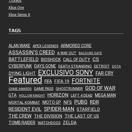
Troféus
Xbox One
Xbox Series X
TAGS
ALAN WAKE
ARMORED CORE
APEX LEGENDS
ASSASSIN'S CREED
A WAY OUT
BALDURS GATE
CS
BATTLEFIELD
BIOSHOCK
CALL OF DUTY
CYBERPUNK
DAYS GONE
DEATH STRANDING
DETROIT
DOTA
EXCLUSIVO SONY
FAR CRY
DYING LIGHT
Featured
FORTNITE
FIFA 19
FIFA
GOD OF WAR
GAME PASS
GHOSTRUNNER
GAME AWARDS
HORIZON
GTA
MEGA MAN
LEFT 4 DEAD
HOLLOW KNIGHT
PUBG
RDR
NFS
MOTO GP
MORTAL KOMBAT
SPIDER-MAN
RESIDENT EVIL
STARFIELD
THE CREW
THE DIVISION
THE LAST OF US
ZELDA
TOMB RAIDER
WATCHDOGS