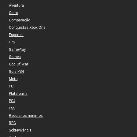
Aventura
Carro
Comparação
Conquistas Xbox One
Esportes
FPS
GamePlay
Games
God Of War
Guia PS4
Moto
PC
Plataforma
PS4
PS5
Requisitos mínimos
RPG
Sobrevivência