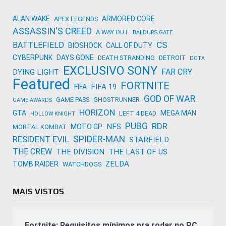
ALAN WAKE
ARMORED CORE
APEX LEGENDS
ASSASSIN'S CREED
A WAY OUT
BALDURS GATE
CS
BATTLEFIELD
BIOSHOCK
CALL OF DUTY
CYBERPUNK
DAYS GONE
DEATH STRANDING
DETROIT
DOTA
EXCLUSIVO SONY
FAR CRY
DYING LIGHT
Featured
FORTNITE
FIFA 19
FIFA
GOD OF WAR
GAME PASS
GHOSTRUNNER
GAME AWARDS
HORIZON
GTA
MEGA MAN
LEFT 4 DEAD
HOLLOW KNIGHT
PUBG
RDR
NFS
MOTO GP
MORTAL KOMBAT
SPIDER-MAN
RESIDENT EVIL
STARFIELD
THE CREW
THE DIVISION
THE LAST OF US
ZELDA
TOMB RAIDER
WATCHDOGS
MAIS VISTOS
Fortnite: Requisitos mínimos pra rodar no PC