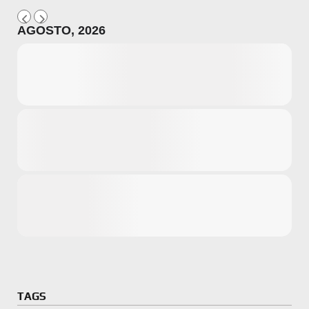
AGOSTO, 2026
Microsoft
Amazon
Novidades
primeira ví
para compr
Activision
TAGS