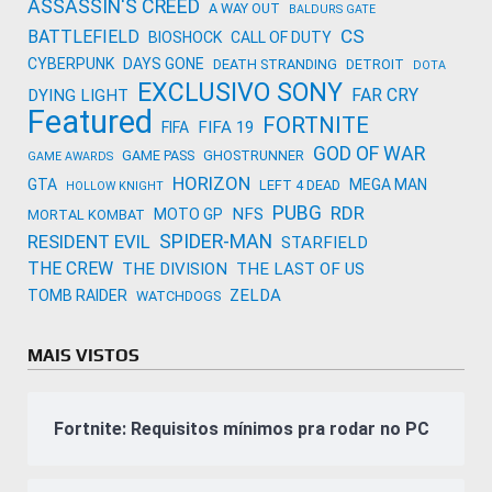
ASSASSIN'S CREED
A WAY OUT
BALDURS GATE
CS
BATTLEFIELD
BIOSHOCK
CALL OF DUTY
CYBERPUNK
DAYS GONE
DEATH STRANDING
DETROIT
DOTA
EXCLUSIVO SONY
FAR CRY
DYING LIGHT
Featured
FORTNITE
FIFA 19
FIFA
GOD OF WAR
GAME PASS
GHOSTRUNNER
GAME AWARDS
HORIZON
GTA
MEGA MAN
LEFT 4 DEAD
HOLLOW KNIGHT
PUBG
RDR
NFS
MOTO GP
MORTAL KOMBAT
SPIDER-MAN
RESIDENT EVIL
STARFIELD
THE CREW
THE DIVISION
THE LAST OF US
ZELDA
TOMB RAIDER
WATCHDOGS
MAIS VISTOS
Fortnite: Requisitos mínimos pra rodar no PC