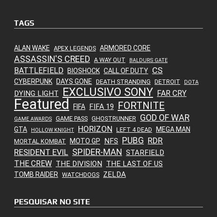
TAGS
ALAN WAKE
ARMORED CORE
APEX LEGENDS
ASSASSIN'S CREED
A WAY OUT
BALDURS GATE
CS
BATTLEFIELD
BIOSHOCK
CALL OF DUTY
CYBERPUNK
DAYS GONE
DEATH STRANDING
DETROIT
DOTA
EXCLUSIVO SONY
FAR CRY
DYING LIGHT
Featured
FORTNITE
FIFA 19
FIFA
GOD OF WAR
GAME PASS
GHOSTRUNNER
GAME AWARDS
HORIZON
GTA
MEGA MAN
LEFT 4 DEAD
HOLLOW KNIGHT
PUBG
RDR
NFS
MOTO GP
MORTAL KOMBAT
SPIDER-MAN
RESIDENT EVIL
STARFIELD
THE CREW
THE DIVISION
THE LAST OF US
ZELDA
TOMB RAIDER
WATCHDOGS
PESQUISAR NO SITE