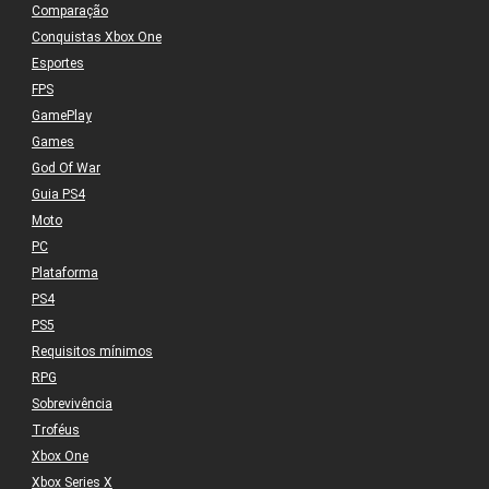
Comparação
Conquistas Xbox One
Esportes
FPS
GamePlay
Games
God Of War
Guia PS4
Moto
PC
Plataforma
PS4
PS5
Requisitos mínimos
RPG
Sobrevivência
Troféus
Xbox One
Xbox Series X