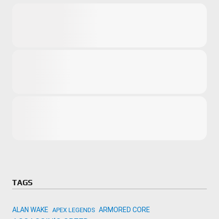
Microsoft
Amazon
Novidades
primeira ví
para compr
Activision
TAGS
ALAN WAKE
ARMORED CORE
APEX LEGENDS