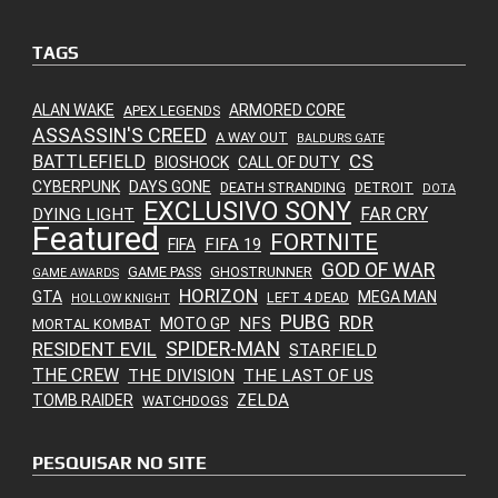
TAGS
ALAN WAKE
ARMORED CORE
APEX LEGENDS
ASSASSIN'S CREED
A WAY OUT
BALDURS GATE
CS
BATTLEFIELD
BIOSHOCK
CALL OF DUTY
CYBERPUNK
DAYS GONE
DEATH STRANDING
DETROIT
DOTA
EXCLUSIVO SONY
FAR CRY
DYING LIGHT
Featured
FORTNITE
FIFA 19
FIFA
GOD OF WAR
GAME PASS
GHOSTRUNNER
GAME AWARDS
HORIZON
GTA
MEGA MAN
LEFT 4 DEAD
HOLLOW KNIGHT
PUBG
RDR
NFS
MOTO GP
MORTAL KOMBAT
SPIDER-MAN
RESIDENT EVIL
STARFIELD
THE CREW
THE DIVISION
THE LAST OF US
ZELDA
TOMB RAIDER
WATCHDOGS
PESQUISAR NO SITE