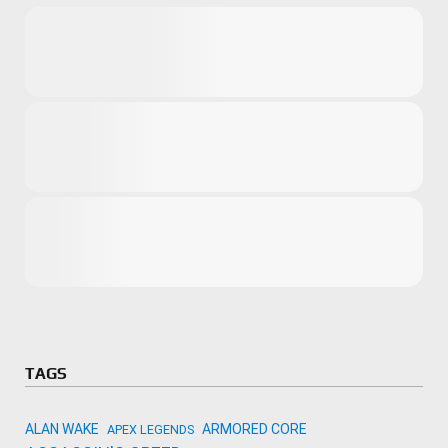
Microsoft
Amazon
Novidades
primeira ví
para compr
Activision
TAGS
ALAN WAKE
ARMORED CORE
APEX LEGENDS