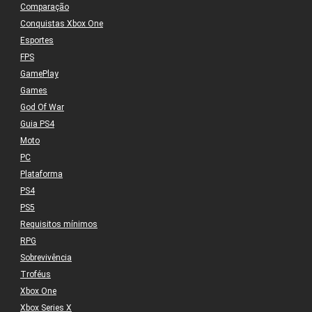
Comparação
Conquistas Xbox One
Esportes
FPS
GamePlay
Games
God Of War
Guia PS4
Moto
PC
Plataforma
PS4
PS5
Requisitos mínimos
RPG
Sobrevivência
Troféus
Xbox One
Xbox Series X