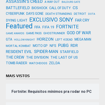
ASSASSIN'S CREED
A WAY OUT
BALDURS GATE
CS
BATTLEFIELD
BIOSHOCK
CALL OF DUTY
CYBERPUNK
DAYS GONE
DEATH STRANDING
DETROIT
DOTA
EXCLUSIVO SONY
FAR CRY
DYING LIGHT
Featured
FORTNITE
FIFA 19
FIFA
GOD OF WAR
GAME PASS
GHOSTRUNNER
GAME AWARDS
HORIZON
GTA
MEGA MAN
LEFT 4 DEAD
HOLLOW KNIGHT
PUBG
RDR
NFS
MOTO GP
MORTAL KOMBAT
SPIDER-MAN
RESIDENT EVIL
STARFIELD
THE CREW
THE DIVISION
THE LAST OF US
ZELDA
TOMB RAIDER
WATCHDOGS
MAIS VISTOS
Fortnite: Requisitos mínimos pra rodar no PC