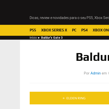
Dicas, review e novidades para o seu PS5, Xbox Ser
PS5
XBOX SERIES X
PC
PS4
XBOX ON
Início
►
Baldur’s Gate 3
Baldur
Por
Admin
em
Navegação
ELDEN RING
de