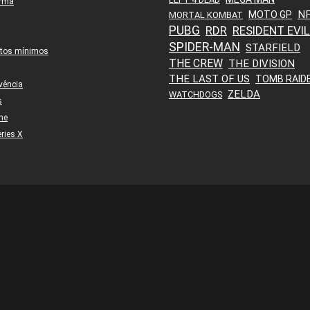
orma
N
MOTO GP
MORTAL KOMBAT
PUBG
RDR
RESIDENT EVIL
SPIDER-MAN
STARFIELD
itos mínimos
THE CREW
THE DIVISION
THE LAST OF US
TOMB RAID
vência
ZELDA
WATCHDOGS
s
ne
ries X