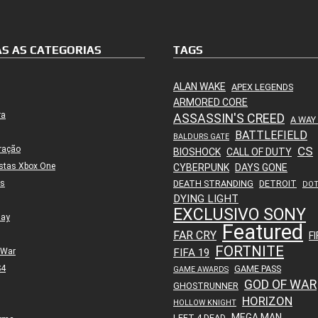
S AS CATEGORIAS
TAGS
ALAN WAKE
APEX LEGENDS
ARMORED CORE
ra
ASSASSIN'S CREED
A WAY
BATTLEFIELD
BALDURS GATE
ração
CS
BIOSHOCK
CALL OF DUTY
stas Xbox One
CYBERPUNK
DAYS GONE
es
DEATH STRANDING
DETROIT
DO
DYING LIGHT
EXCLUSIVO SONY
lay
Featured
FAR CRY
FI
FORTNITE
 War
FIFA 19
S4
GAME PASS
GAME AWARDS
GOD OF WAR
GHOSTRUNNER
HORIZON
HOLLOW KNIGHT
MEGA MAN
LEFT 4 DEAD