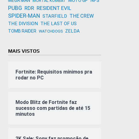
NFS
MEGA MAN
MOTO GP
MORTAL KOMBAT
PUBG
RDR
RESIDENT EVIL
SPIDER-MAN
THE CREW
STARFIELD
THE DIVISION
THE LAST OF US
ZELDA
TOMB RAIDER
WATCHDOGS
MAIS VISTOS
Fortnite: Requisitos mínimos pra
rodar no PC
Modo Blitz de Fortnite faz
sucesso com partidas de até 15
minutos
2K Sale: Sony faz promoção de