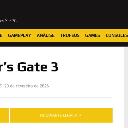
ies X e PC
E
GAMEPLAY
ANÁLISE
TROFÉUS
GAMES
CONSOLES
’s Gate 3
23 de fevereiro de 2026
HOGWARTS LEGACY