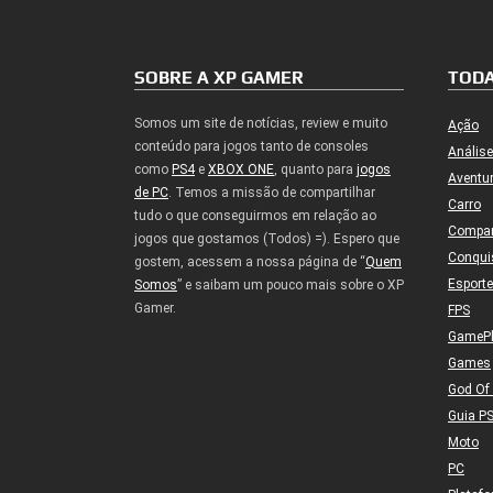
SOBRE A XP GAMER
TODA
Somos um site de notícias, review e muito
Ação
conteúdo para jogos tanto de consoles
Análise
como
PS4
e
XBOX ONE
, quanto para
jogos
Aventu
de PC
. Temos a missão de compartilhar
Carro
tudo o que conseguirmos em relação ao
Compa
jogos que gostamos (Todos) =). Espero que
Conqui
gostem, acessem a nossa página de “
Quem
Esport
Somos
” e saibam um pouco mais sobre o XP
Gamer.
FPS
GameP
Games
God Of
Guia P
Moto
PC