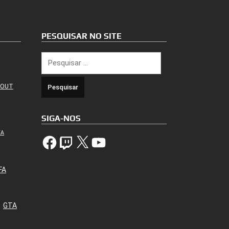
PESQUISAR NO SITE
Pesquisar
por:
 OUT
SIGA-NOS
TA
Facebook
Twitch
X
YouTube
FA
GTA