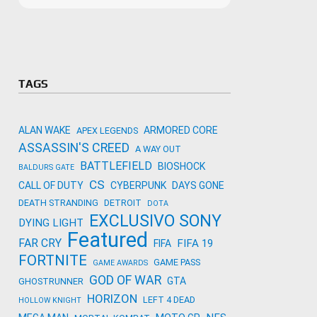
Microso
Amazon
Novidades
primeira
para co
Activisi
TAGS
ALAN WAKE
ARMORED CORE
APEX LEGENDS
ASSASSIN'S CREED
A WAY OUT
BATTLEFIELD
BIOSHOCK
BALDURS GATE
CS
CALL OF DUTY
CYBERPUNK
DAYS GONE
DEATH STRANDING
DETROIT
DOTA
EXCLUSIVO SONY
DYING LIGHT
Featured
FAR CRY
FIFA 19
FIFA
FORTNITE
GAME PASS
GAME AWARDS
GOD OF WAR
GTA
GHOSTRUNNER
HORIZON
LEFT 4 DEAD
HOLLOW KNIGHT