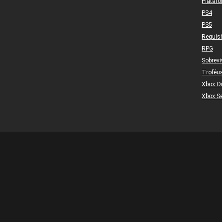
Plataf
PS4
PS5
Requis
RPG
Sobrevi
Troféu
Xbox O
Xbox Se