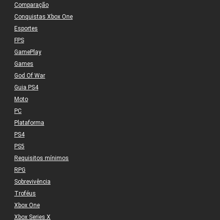
Comparação
Conquistas Xbox One
Esportes
FPS
GamePlay
Games
God Of War
Guia PS4
Moto
PC
Plataforma
PS4
PS5
Requisitos mínimos
RPG
Sobrevivência
Troféus
Xbox One
Xbox Series X