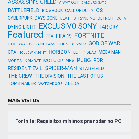
ASSASSIN'S CREED
A WAY OUT
BALDURS GATE
CS
BATTLEFIELD
BIOSHOCK
CALL OF DUTY
CYBERPUNK
DAYS GONE
DEATH STRANDING
DETROIT
DOTA
EXCLUSIVO SONY
FAR CRY
DYING LIGHT
Featured
FORTNITE
FIFA 19
FIFA
GOD OF WAR
GAME PASS
GHOSTRUNNER
GAME AWARDS
HORIZON
GTA
MEGA MAN
LEFT 4 DEAD
HOLLOW KNIGHT
PUBG
RDR
NFS
MOTO GP
MORTAL KOMBAT
SPIDER-MAN
RESIDENT EVIL
STARFIELD
THE CREW
THE DIVISION
THE LAST OF US
ZELDA
TOMB RAIDER
WATCHDOGS
MAIS VISTOS
Fortnite: Requisitos mínimos pra rodar no PC