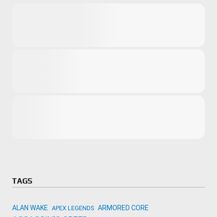
Microsoft
Amazon
Novidades
primeira ví
para compr
Activision
TAGS
ALAN WAKE
ARMORED CORE
APEX LEGENDS