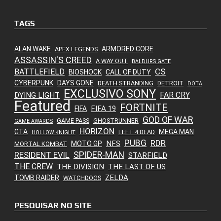
TAGS
ALAN WAKE
ARMORED CORE
APEX LEGENDS
ASSASSIN'S CREED
A WAY OUT
BALDURS GATE
CS
BATTLEFIELD
BIOSHOCK
CALL OF DUTY
CYBERPUNK
DAYS GONE
DEATH STRANDING
DETROIT
DOTA
EXCLUSIVO SONY
FAR CRY
DYING LIGHT
Featured
FORTNITE
FIFA 19
FIFA
GOD OF WAR
GAME PASS
GHOSTRUNNER
GAME AWARDS
HORIZON
GTA
MEGA MAN
LEFT 4 DEAD
HOLLOW KNIGHT
PUBG
RDR
NFS
MOTO GP
MORTAL KOMBAT
SPIDER-MAN
RESIDENT EVIL
STARFIELD
THE CREW
THE DIVISION
THE LAST OF US
ZELDA
TOMB RAIDER
WATCHDOGS
PESQUISAR NO SITE