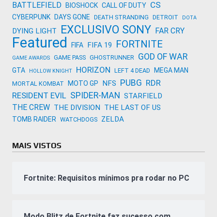
CS
BATTLEFIELD
BIOSHOCK
CALL OF DUTY
CYBERPUNK
DAYS GONE
DEATH STRANDING
DETROIT
DOTA
EXCLUSIVO SONY
FAR CRY
DYING LIGHT
Featured
FORTNITE
FIFA 19
FIFA
GOD OF WAR
GAME PASS
GHOSTRUNNER
GAME AWARDS
HORIZON
GTA
MEGA MAN
LEFT 4 DEAD
HOLLOW KNIGHT
PUBG
RDR
NFS
MOTO GP
MORTAL KOMBAT
SPIDER-MAN
RESIDENT EVIL
STARFIELD
THE CREW
THE DIVISION
THE LAST OF US
ZELDA
TOMB RAIDER
WATCHDOGS
MAIS VISTOS
Fortnite: Requisitos mínimos pra rodar no PC
Modo Blitz de Fortnite faz sucesso com