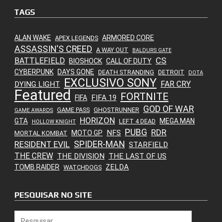
TAGS
ALAN WAKE
ARMORED CORE
APEX LEGENDS
ASSASSIN'S CREED
A WAY OUT
BALDURS GATE
CS
BATTLEFIELD
BIOSHOCK
CALL OF DUTY
CYBERPUNK
DAYS GONE
DEATH STRANDING
DETROIT
DOTA
EXCLUSIVO SONY
FAR CRY
DYING LIGHT
Featured
FORTNITE
FIFA 19
FIFA
GOD OF WAR
GAME PASS
GHOSTRUNNER
GAME AWARDS
HORIZON
GTA
MEGA MAN
LEFT 4 DEAD
HOLLOW KNIGHT
PUBG
RDR
NFS
MOTO GP
MORTAL KOMBAT
SPIDER-MAN
RESIDENT EVIL
STARFIELD
THE CREW
THE DIVISION
THE LAST OF US
ZELDA
TOMB RAIDER
WATCHDOGS
PESQUISAR NO SITE
Pesquisar