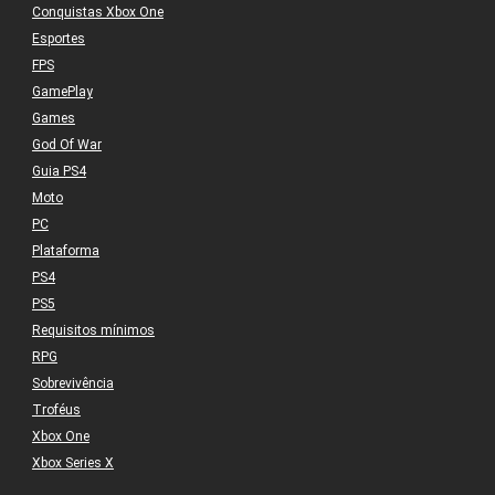
Conquistas Xbox One
Esportes
FPS
GamePlay
Games
God Of War
Guia PS4
Moto
PC
Plataforma
PS4
PS5
Requisitos mínimos
RPG
Sobrevivência
Troféus
Xbox One
Xbox Series X