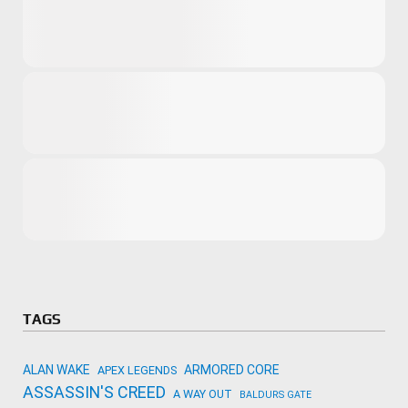
Microsoft
Amazon
Novidades
primeira ví
para compr
Activision
TAGS
ALAN WAKE
ARMORED CORE
APEX LEGENDS
ASSASSIN'S CREED
A WAY OUT
BALDURS GATE