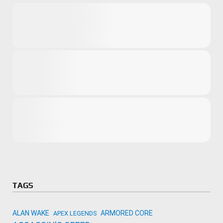
Microsoft
Amazon
Novidades
primeira ví
para compr
Activision
TAGS
ALAN WAKE
ARMORED CORE
APEX LEGENDS