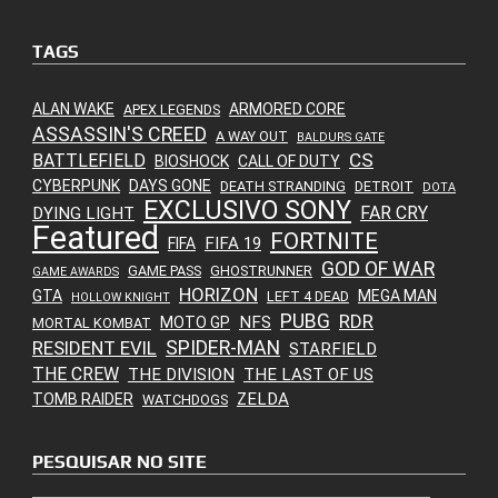
TAGS
ALAN WAKE
ARMORED CORE
APEX LEGENDS
ASSASSIN'S CREED
A WAY OUT
BALDURS GATE
CS
BATTLEFIELD
BIOSHOCK
CALL OF DUTY
CYBERPUNK
DAYS GONE
DEATH STRANDING
DETROIT
DOTA
EXCLUSIVO SONY
FAR CRY
DYING LIGHT
Featured
FORTNITE
FIFA 19
FIFA
GOD OF WAR
GAME PASS
GHOSTRUNNER
GAME AWARDS
HORIZON
GTA
MEGA MAN
LEFT 4 DEAD
HOLLOW KNIGHT
PUBG
RDR
NFS
MOTO GP
MORTAL KOMBAT
SPIDER-MAN
RESIDENT EVIL
STARFIELD
THE CREW
THE DIVISION
THE LAST OF US
ZELDA
TOMB RAIDER
WATCHDOGS
PESQUISAR NO SITE