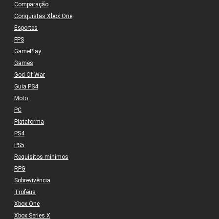
Comparação
Conquistas Xbox One
Esportes
FPS
GamePlay
Games
God Of War
Guia PS4
Moto
PC
Plataforma
PS4
PS5
Requisitos mínimos
RPG
Sobrevivência
Troféus
Xbox One
Xbox Series X