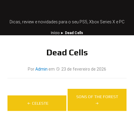
Dicas, review e novidades para o seu PS5, Xbox Series X e PC
Início
►
Dead Cells
Dead Cells
Por
Admin
em
23 de fevereiro de 2026
Navegação
SONS OF THE FOREST
de
CELESTE
Post