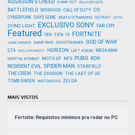
ASSASSIN'S CREED
A WAY OUT
BALDURS GATE
CS
BATTLEFIELD
BIOSHOCK
CALL OF DUTY
CYBERPUNK
DAYS GONE
DEATH STRANDING
DETROIT
DOTA
EXCLUSIVO SONY
FAR CRY
DYING LIGHT
Featured
FORTNITE
FIFA 19
FIFA
GOD OF WAR
GAME PASS
GHOSTRUNNER
GAME AWARDS
HORIZON
GTA
MEGA MAN
LEFT 4 DEAD
HOLLOW KNIGHT
PUBG
RDR
NFS
MOTO GP
MORTAL KOMBAT
SPIDER-MAN
RESIDENT EVIL
STARFIELD
THE CREW
THE DIVISION
THE LAST OF US
ZELDA
TOMB RAIDER
WATCHDOGS
MAIS VISTOS
Fortnite: Requisitos mínimos pra rodar no PC