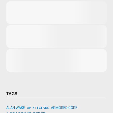
Microsoft
Amazon
Novidades
primeira ví
para compr
Activision
TAGS
ALAN WAKE
ARMORED CORE
APEX LEGENDS