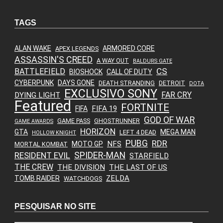
TAGS
ALAN WAKE
ARMORED CORE
APEX LEGENDS
ASSASSIN'S CREED
A WAY OUT
BALDURS GATE
CS
BATTLEFIELD
BIOSHOCK
CALL OF DUTY
CYBERPUNK
DAYS GONE
DEATH STRANDING
DETROIT
DOTA
EXCLUSIVO SONY
FAR CRY
DYING LIGHT
Featured
FORTNITE
FIFA 19
FIFA
GOD OF WAR
GAME PASS
GHOSTRUNNER
GAME AWARDS
HORIZON
GTA
MEGA MAN
LEFT 4 DEAD
HOLLOW KNIGHT
PUBG
RDR
NFS
MOTO GP
MORTAL KOMBAT
SPIDER-MAN
RESIDENT EVIL
STARFIELD
THE CREW
THE DIVISION
THE LAST OF US
ZELDA
TOMB RAIDER
WATCHDOGS
PESQUISAR NO SITE