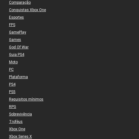
Comparação
Conquistas Xbox One
Esportes
FPS
GamePlay
Games
God Of War
Guia PS4
Moto
PC
Plataforma
PS4
PS5
Requisitos mínimos
RPG
Sobrevivência
Troféus
Xbox One
Xbox Series X