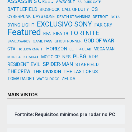
ASSASSIN'S CREED
A WAY OUT
BALDURS GATE
CS
BATTLEFIELD
BIOSHOCK
CALL OF DUTY
CYBERPUNK
DAYS GONE
DEATH STRANDING
DETROIT
DOTA
EXCLUSIVO SONY
FAR CRY
DYING LIGHT
Featured
FORTNITE
FIFA 19
FIFA
GOD OF WAR
GAME PASS
GHOSTRUNNER
GAME AWARDS
HORIZON
GTA
MEGA MAN
LEFT 4 DEAD
HOLLOW KNIGHT
PUBG
RDR
NFS
MOTO GP
MORTAL KOMBAT
SPIDER-MAN
RESIDENT EVIL
STARFIELD
THE CREW
THE DIVISION
THE LAST OF US
ZELDA
TOMB RAIDER
WATCHDOGS
MAIS VISTOS
Fortnite: Requisitos mínimos pra rodar no PC