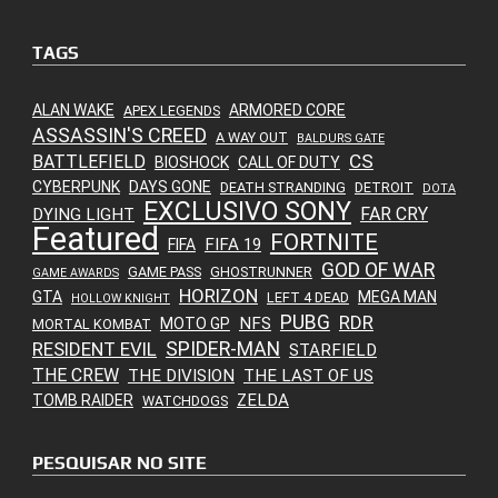
TAGS
ALAN WAKE
ARMORED CORE
APEX LEGENDS
ASSASSIN'S CREED
A WAY OUT
BALDURS GATE
CS
BATTLEFIELD
BIOSHOCK
CALL OF DUTY
CYBERPUNK
DAYS GONE
DEATH STRANDING
DETROIT
DOTA
EXCLUSIVO SONY
FAR CRY
DYING LIGHT
Featured
FORTNITE
FIFA 19
FIFA
GOD OF WAR
GAME PASS
GHOSTRUNNER
GAME AWARDS
HORIZON
GTA
MEGA MAN
LEFT 4 DEAD
HOLLOW KNIGHT
PUBG
RDR
NFS
MOTO GP
MORTAL KOMBAT
SPIDER-MAN
RESIDENT EVIL
STARFIELD
THE CREW
THE DIVISION
THE LAST OF US
ZELDA
TOMB RAIDER
WATCHDOGS
PESQUISAR NO SITE