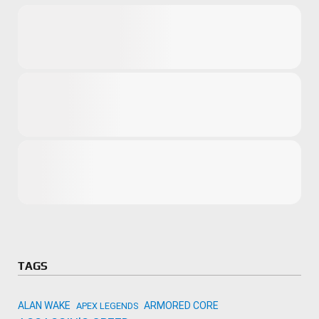
Microsoft
Amazon
Novidades
primeira ví
para compr
Activision
TAGS
ALAN WAKE
ARMORED CORE
APEX LEGENDS