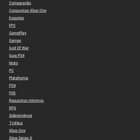
Comparação
Conquistas Xbox One
Esportes
FPS
GamePlay
Games
God Of War
Guia PS4
Moto
PC
Plataforma
PS4
PS5
Requisitos mínimos
RPG
Sobrevivência
Troféus
Xbox One
Xbox Series X