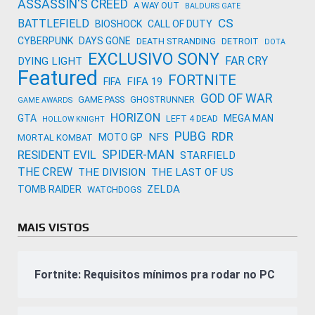
ASSASSIN'S CREED
A WAY OUT
BALDURS GATE
CS
BATTLEFIELD
BIOSHOCK
CALL OF DUTY
CYBERPUNK
DAYS GONE
DEATH STRANDING
DETROIT
DOTA
EXCLUSIVO SONY
FAR CRY
DYING LIGHT
Featured
FORTNITE
FIFA 19
FIFA
GOD OF WAR
GAME PASS
GHOSTRUNNER
GAME AWARDS
HORIZON
GTA
MEGA MAN
LEFT 4 DEAD
HOLLOW KNIGHT
PUBG
RDR
NFS
MOTO GP
MORTAL KOMBAT
SPIDER-MAN
RESIDENT EVIL
STARFIELD
THE CREW
THE DIVISION
THE LAST OF US
ZELDA
TOMB RAIDER
WATCHDOGS
MAIS VISTOS
Fortnite: Requisitos mínimos pra rodar no PC