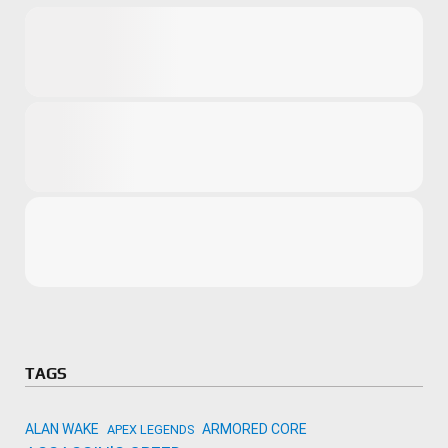
Microsoft
Amazon
Novidades
primeira ví
para compr
Activision
TAGS
ALAN WAKE
ARMORED CORE
APEX LEGENDS