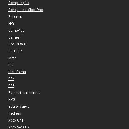
Comparação
Conquistas Xbox One
Esportes
FPS
GamePlay
Games
God Of War
Guia PS4
Moto
PC
Plataforma
PS4
PS5
Requisitos mínimos
RPG
Sobrevivência
Troféus
Xbox One
Xbox Series X