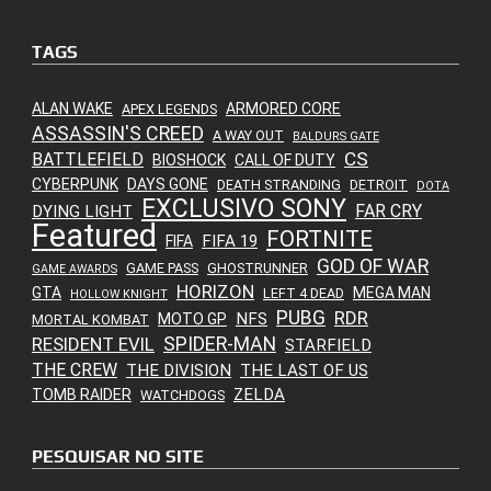
TAGS
ALAN WAKE
ARMORED CORE
APEX LEGENDS
ASSASSIN'S CREED
A WAY OUT
BALDURS GATE
CS
BATTLEFIELD
BIOSHOCK
CALL OF DUTY
CYBERPUNK
DAYS GONE
DEATH STRANDING
DETROIT
DOTA
EXCLUSIVO SONY
FAR CRY
DYING LIGHT
Featured
FORTNITE
FIFA 19
FIFA
GOD OF WAR
GAME PASS
GHOSTRUNNER
GAME AWARDS
HORIZON
GTA
MEGA MAN
LEFT 4 DEAD
HOLLOW KNIGHT
PUBG
RDR
NFS
MOTO GP
MORTAL KOMBAT
SPIDER-MAN
RESIDENT EVIL
STARFIELD
THE CREW
THE DIVISION
THE LAST OF US
ZELDA
TOMB RAIDER
WATCHDOGS
PESQUISAR NO SITE