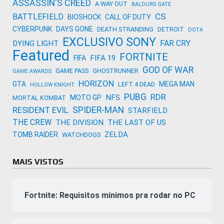
ASSASSIN'S CREED
A WAY OUT
BALDURS GATE
CS
BATTLEFIELD
BIOSHOCK
CALL OF DUTY
CYBERPUNK
DAYS GONE
DEATH STRANDING
DETROIT
DOTA
EXCLUSIVO SONY
FAR CRY
DYING LIGHT
Featured
FORTNITE
FIFA 19
FIFA
GOD OF WAR
GAME PASS
GHOSTRUNNER
GAME AWARDS
HORIZON
GTA
MEGA MAN
LEFT 4 DEAD
HOLLOW KNIGHT
PUBG
RDR
NFS
MOTO GP
MORTAL KOMBAT
SPIDER-MAN
RESIDENT EVIL
STARFIELD
THE CREW
THE DIVISION
THE LAST OF US
ZELDA
TOMB RAIDER
WATCHDOGS
MAIS VISTOS
Fortnite: Requisitos mínimos pra rodar no PC