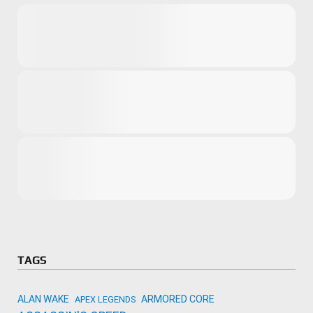
Microsoft
Amazon
Novidades
primeira ví
para compr
Activision
TAGS
ALAN WAKE
ARMORED CORE
APEX LEGENDS