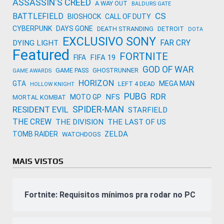
ASSASSIN'S CREED
A WAY OUT
BALDURS GATE
CS
BATTLEFIELD
BIOSHOCK
CALL OF DUTY
CYBERPUNK
DAYS GONE
DEATH STRANDING
DETROIT
DOTA
EXCLUSIVO SONY
FAR CRY
DYING LIGHT
Featured
FORTNITE
FIFA 19
FIFA
GOD OF WAR
GAME PASS
GHOSTRUNNER
GAME AWARDS
HORIZON
GTA
MEGA MAN
LEFT 4 DEAD
HOLLOW KNIGHT
PUBG
RDR
NFS
MOTO GP
MORTAL KOMBAT
SPIDER-MAN
RESIDENT EVIL
STARFIELD
THE CREW
THE DIVISION
THE LAST OF US
ZELDA
TOMB RAIDER
WATCHDOGS
MAIS VISTOS
Fortnite: Requisitos mínimos pra rodar no PC