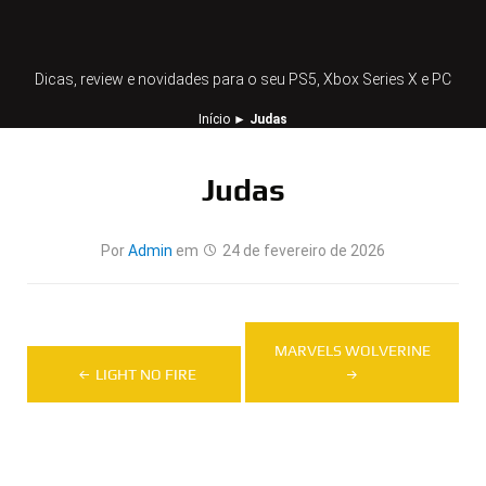
Dicas, review e novidades para o seu PS5, Xbox Series X e PC
Início
►
Judas
Judas
Por
Admin
em
24 de fevereiro de 2026
Navegação
MARVELS WOLVERINE
de
LIGHT NO FIRE
Post