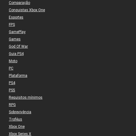
Comparação
Conquistas Xbox One
Esportes
FPS
GamePlay
Games
God Of War
Guia PS4
Moto
PC
Plataforma
PS4
PS5
Requisitos mínimos
RPG
Sobrevivência
Troféus
Xbox One
Xbox Series X