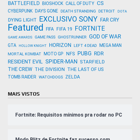
CS
BATTLEFIELD
BIOSHOCK
CALL OF DUTY
CYBERPUNK
DAYS GONE
DEATH STRANDING
DETROIT
DOTA
EXCLUSIVO SONY
FAR CRY
DYING LIGHT
Featured
FORTNITE
FIFA 19
FIFA
GOD OF WAR
GAME PASS
GHOSTRUNNER
GAME AWARDS
HORIZON
GTA
MEGA MAN
LEFT 4 DEAD
HOLLOW KNIGHT
PUBG
RDR
NFS
MOTO GP
MORTAL KOMBAT
SPIDER-MAN
RESIDENT EVIL
STARFIELD
THE CREW
THE DIVISION
THE LAST OF US
ZELDA
TOMB RAIDER
WATCHDOGS
MAIS VISTOS
Fortnite: Requisitos mínimos pra rodar no PC
Modo Blitz de Fortnite faz sucesso com