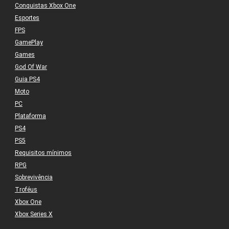
Conquistas Xbox One
Esportes
FPS
GamePlay
Games
God Of War
Guia PS4
Moto
PC
Plataforma
PS4
PS5
Requisitos mínimos
RPG
Sobrevivência
Troféus
Xbox One
Xbox Series X