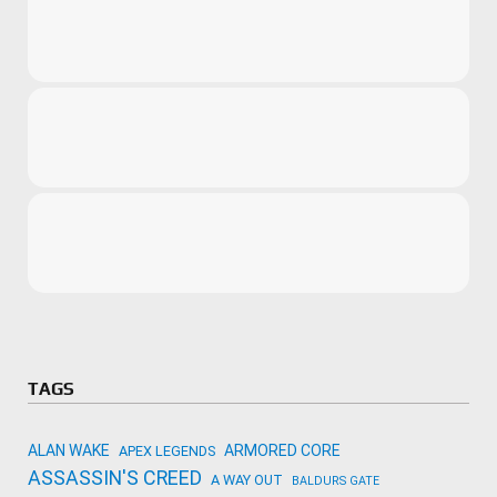
Microsoft
Amazon
Novidades
primeira ví
para compr
Activision
TAGS
ALAN WAKE
ARMORED CORE
APEX LEGENDS
ASSASSIN'S CREED
A WAY OUT
BALDURS GATE