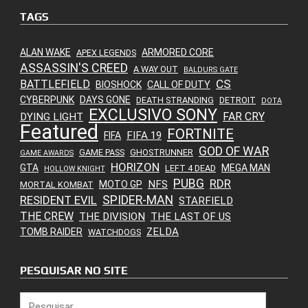
TAGS
ALAN WAKE
ARMORED CORE
APEX LEGENDS
ASSASSIN'S CREED
A WAY OUT
BALDURS GATE
CS
BATTLEFIELD
BIOSHOCK
CALL OF DUTY
CYBERPUNK
DAYS GONE
DEATH STRANDING
DETROIT
DOTA
EXCLUSIVO SONY
FAR CRY
DYING LIGHT
Featured
FORTNITE
FIFA 19
FIFA
GOD OF WAR
GAME PASS
GHOSTRUNNER
GAME AWARDS
HORIZON
GTA
MEGA MAN
LEFT 4 DEAD
HOLLOW KNIGHT
PUBG
RDR
NFS
MOTO GP
MORTAL KOMBAT
SPIDER-MAN
RESIDENT EVIL
STARFIELD
THE CREW
THE DIVISION
THE LAST OF US
ZELDA
TOMB RAIDER
WATCHDOGS
PESQUISAR NO SITE
Pesquisar