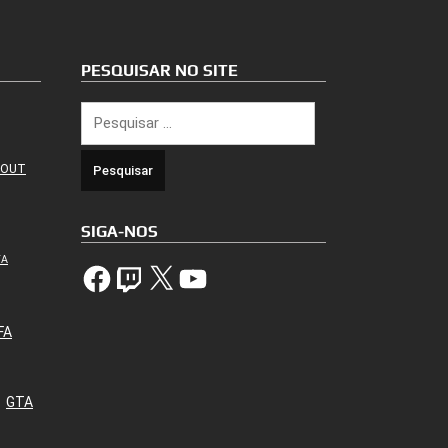
PESQUISAR NO SITE
Pesquisar
por:
 OUT
SIGA-NOS
TA
Facebook
Twitch
X
YouTube
FA
GTA