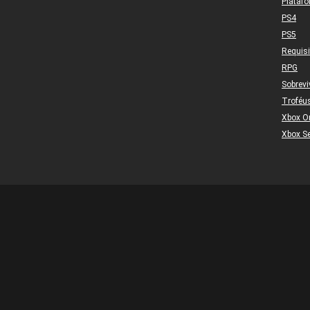
Plataf
PS4
PS5
Requis
RPG
Sobrevi
Troféu
Xbox O
Xbox Se