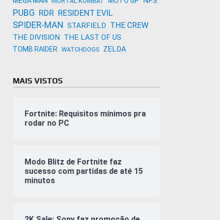
NFS
MEGA MAN
MOTO GP
MORTAL KOMBAT
PUBG
RDR
RESIDENT EVIL
SPIDER-MAN
THE CREW
STARFIELD
THE DIVISION
THE LAST OF US
ZELDA
TOMB RAIDER
WATCHDOGS
MAIS VISTOS
Fortnite: Requisitos mínimos pra
rodar no PC
Modo Blitz de Fortnite faz
sucesso com partidas de até 15
minutos
2K Sale: Sony faz promoção de