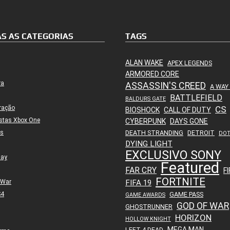
S AS CATEGORIAS
TAGS
ALAN WAKE
APEX LEGENDS
ARMORED CORE
ra
ASSASSIN'S CREED
A WAY
BATTLEFIELD
BALDURS GATE
ração
CS
BIOSHOCK
CALL OF DUTY
stas Xbox One
CYBERPUNK
DAYS GONE
es
DEATH STRANDING
DETROIT
DO
DYING LIGHT
EXCLUSIVO SONY
lay
Featured
FAR CRY
FI
FORTNITE
 War
FIFA 19
S4
GAME PASS
GAME AWARDS
GOD OF WAR
GHOSTRUNNER
HORIZON
HOLLOW KNIGHT
MEGA MAN
LEFT 4 DEAD