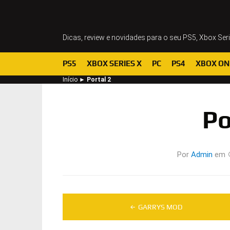
Dicas, review e novidades para o seu PS5, Xbox Ser
PS5
XBOX SERIES X
PC
PS4
XBOX ON
Início
►
Portal 2
Po
Por
Admin
em
Navegação
GARRYS MOD
de