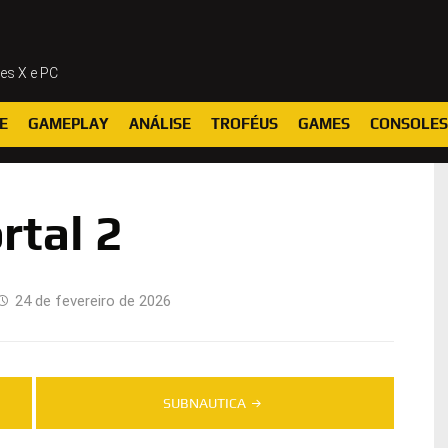
ies X e PC
E
GAMEPLAY
ANÁLISE
TROFÉUS
GAMES
CONSOLES
rtal 2
24 de fevereiro de 2026
SUBNAUTICA