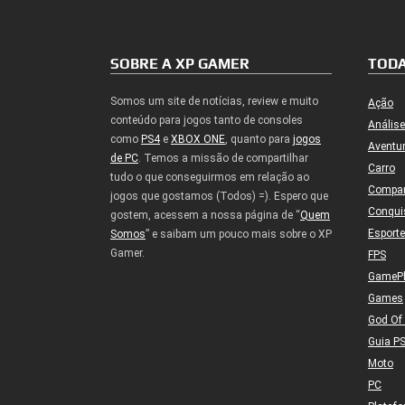
SOBRE A XP GAMER
TODA
Somos um site de notícias, review e muito
Ação
conteúdo para jogos tanto de consoles
Análise
como
PS4
e
XBOX ONE
, quanto para
jogos
Aventu
de PC
. Temos a missão de compartilhar
Carro
tudo o que conseguirmos em relação ao
Compa
jogos que gostamos (Todos) =). Espero que
Conqui
gostem, acessem a nossa página de “
Quem
Esport
Somos
” e saibam um pouco mais sobre o XP
Gamer.
FPS
GameP
Games
God Of
Guia P
Moto
PC