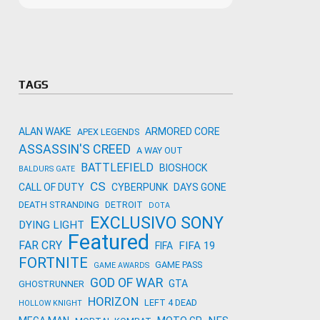
Microso
Amazon
Novidades
primeira
para co
Activisi
TAGS
ALAN WAKE
ARMORED CORE
APEX LEGENDS
ASSASSIN'S CREED
A WAY OUT
BATTLEFIELD
BIOSHOCK
BALDURS GATE
CS
CALL OF DUTY
CYBERPUNK
DAYS GONE
DEATH STRANDING
DETROIT
DOTA
EXCLUSIVO SONY
DYING LIGHT
Featured
FAR CRY
FIFA 19
FIFA
FORTNITE
GAME PASS
GAME AWARDS
GOD OF WAR
GTA
GHOSTRUNNER
HORIZON
LEFT 4 DEAD
HOLLOW KNIGHT