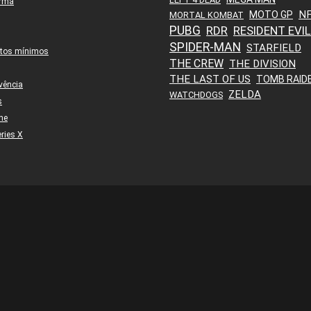
orma
N
MOTO GP
MORTAL KOMBAT
PUBG
RDR
RESIDENT EVIL
SPIDER-MAN
STARFIELD
itos mínimos
THE CREW
THE DIVISION
THE LAST OF US
TOMB RAID
vência
ZELDA
WATCHDOGS
s
ne
ries X