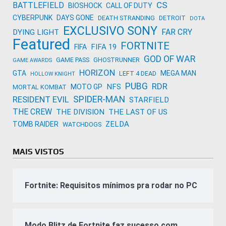
CS
BATTLEFIELD
BIOSHOCK
CALL OF DUTY
CYBERPUNK
DAYS GONE
DEATH STRANDING
DETROIT
DOTA
EXCLUSIVO SONY
FAR CRY
DYING LIGHT
Featured
FORTNITE
FIFA 19
FIFA
GOD OF WAR
GAME PASS
GHOSTRUNNER
GAME AWARDS
HORIZON
GTA
MEGA MAN
LEFT 4 DEAD
HOLLOW KNIGHT
PUBG
RDR
NFS
MOTO GP
MORTAL KOMBAT
SPIDER-MAN
RESIDENT EVIL
STARFIELD
THE CREW
THE DIVISION
THE LAST OF US
ZELDA
TOMB RAIDER
WATCHDOGS
MAIS VISTOS
Fortnite: Requisitos mínimos pra rodar no PC
Modo Blitz de Fortnite faz sucesso com