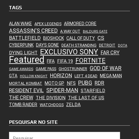
TAGS
ALAN WAKE
ARMORED CORE
APEX LEGENDS
ASSASSIN'S CREED
A WAY OUT
BALDURS GATE
CS
BATTLEFIELD
BIOSHOCK
CALL OF DUTY
CYBERPUNK
DAYS GONE
DEATH STRANDING
DETROIT
DOTA
EXCLUSIVO SONY
FAR CRY
DYING LIGHT
Featured
FORTNITE
FIFA 19
FIFA
GOD OF WAR
GAME PASS
GHOSTRUNNER
GAME AWARDS
HORIZON
GTA
MEGA MAN
LEFT 4 DEAD
HOLLOW KNIGHT
PUBG
RDR
NFS
MOTO GP
MORTAL KOMBAT
SPIDER-MAN
RESIDENT EVIL
STARFIELD
THE CREW
THE DIVISION
THE LAST OF US
ZELDA
TOMB RAIDER
WATCHDOGS
PESQUISAR NO SITE
Pesquisar