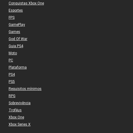
Conquistas Xbox One
Esportes
FPS
GamePlay
Games
God Of War
Guia PS4
Moto
PC
Plataforma
PS4
PS5
Requisitos mínimos
RPG
Sobrevivência
Troféus
Xbox One
Xbox Series X