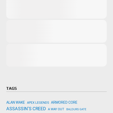
Microsoft
Amazon
Novidades
primeira ví
para compr
Activision
TAGS
ALAN WAKE
ARMORED CORE
APEX LEGENDS
ASSASSIN'S CREED
A WAY OUT
BALDURS GATE