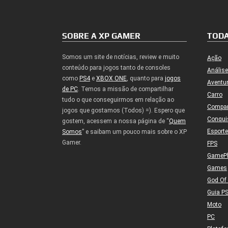
SOBRE A XP GAMER
TODA
Somos um site de notícias, review e muito
Ação
conteúdo para jogos tanto de consoles
Análise
como
PS4
e
XBOX ONE
, quanto para
jogos
Aventu
de PC
. Temos a missão de compartilhar
Carro
tudo o que conseguirmos em relação ao
Compa
jogos que gostamos (Todos) =). Espero que
Conqui
gostem, acessem a nossa página de “
Quem
Esport
Somos
” e saibam um pouco mais sobre o XP
Gamer.
FPS
GameP
Games
God Of
Guia P
Moto
PC