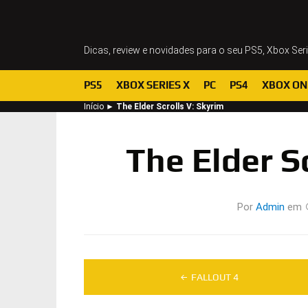
Dicas, review e novidades para o seu PS5, Xbox Ser
PS5
XBOX SERIES X
PC
PS4
XBOX ON
Início
►
The Elder Scrolls V: Skyrim
The Elder S
Por
Admin
em
Navegação
FALLOUT 4
de