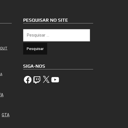
PESQUISAR NO SITE
Pesquisar
por:
 OUT
SIGA-NOS
TA
Facebook
Twitch
X
YouTube
FA
GTA