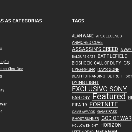
S AS CATEGORIAS
TAGS
ALAN WAKE
APEX LEGENDS
ARMORED CORE
ra
ASSASSIN'S CREED
A WAY
BATTLEFIELD
BALDURS GATE
ração
CS
BIOSHOCK
CALL OF DUTY
stas Xbox One
CYBERPUNK
DAYS GONE
es
DEATH STRANDING
DETROIT
DO
DYING LIGHT
EXCLUSIVO SONY
lay
Featured
FAR CRY
FI
FORTNITE
 War
FIFA 19
S4
GAME PASS
GAME AWARDS
GOD OF WAR
GHOSTRUNNER
HORIZON
HOLLOW KNIGHT
MEGA MAN
LEFT 4 DEAD