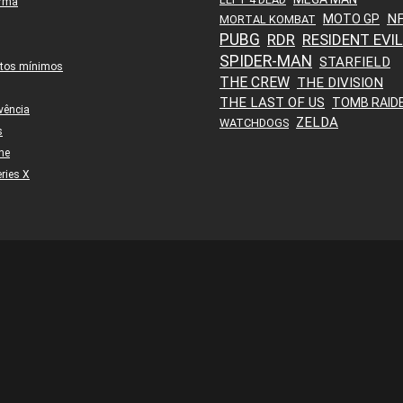
orma
N
MOTO GP
MORTAL KOMBAT
PUBG
RDR
RESIDENT EVIL
SPIDER-MAN
STARFIELD
itos mínimos
THE CREW
THE DIVISION
THE LAST OF US
TOMB RAID
vência
ZELDA
WATCHDOGS
s
ne
ries X