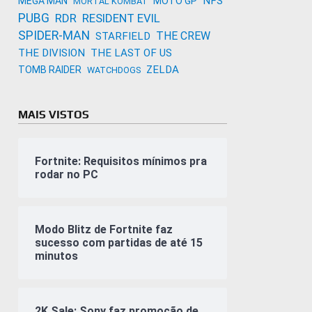
NFS
MEGA MAN
MOTO GP
MORTAL KOMBAT
PUBG
RDR
RESIDENT EVIL
SPIDER-MAN
THE CREW
STARFIELD
THE DIVISION
THE LAST OF US
ZELDA
TOMB RAIDER
WATCHDOGS
MAIS VISTOS
Fortnite: Requisitos mínimos pra
rodar no PC
Modo Blitz de Fortnite faz
sucesso com partidas de até 15
minutos
2K Sale: Sony faz promoção de