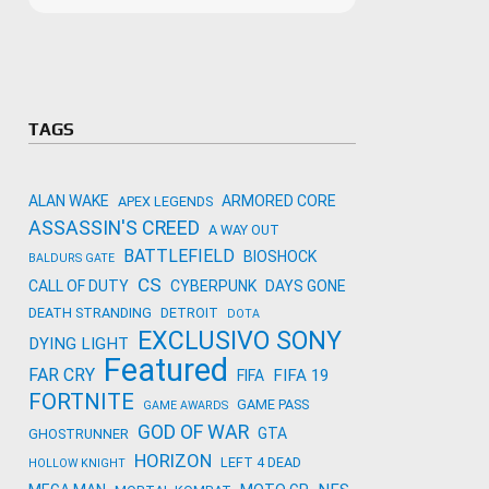
Microso
Amazon
Novidades
primeira
para co
Activisi
TAGS
ALAN WAKE
ARMORED CORE
APEX LEGENDS
ASSASSIN'S CREED
A WAY OUT
BATTLEFIELD
BIOSHOCK
BALDURS GATE
CS
CALL OF DUTY
CYBERPUNK
DAYS GONE
DEATH STRANDING
DETROIT
DOTA
EXCLUSIVO SONY
DYING LIGHT
Featured
FAR CRY
FIFA 19
FIFA
FORTNITE
GAME PASS
GAME AWARDS
GOD OF WAR
GTA
GHOSTRUNNER
HORIZON
LEFT 4 DEAD
HOLLOW KNIGHT