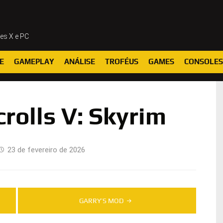
ies X e PC
E
GAMEPLAY
ANÁLISE
TROFÉUS
GAMES
CONSOLES
crolls V: Skyrim
23 de fevereiro de 2026
GARRY’S MOD