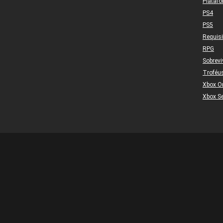
Plataf
PS4
PS5
Requis
RPG
Sobrevi
Troféu
Xbox O
Xbox Se