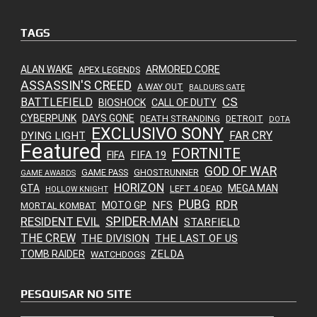
TAGS
ALAN WAKE
ARMORED CORE
APEX LEGENDS
ASSASSIN'S CREED
A WAY OUT
BALDURS GATE
CS
BATTLEFIELD
BIOSHOCK
CALL OF DUTY
CYBERPUNK
DAYS GONE
DEATH STRANDING
DETROIT
DOTA
EXCLUSIVO SONY
FAR CRY
DYING LIGHT
Featured
FORTNITE
FIFA 19
FIFA
GOD OF WAR
GAME PASS
GHOSTRUNNER
GAME AWARDS
HORIZON
GTA
MEGA MAN
LEFT 4 DEAD
HOLLOW KNIGHT
PUBG
RDR
NFS
MOTO GP
MORTAL KOMBAT
SPIDER-MAN
RESIDENT EVIL
STARFIELD
THE CREW
THE DIVISION
THE LAST OF US
ZELDA
TOMB RAIDER
WATCHDOGS
PESQUISAR NO SITE