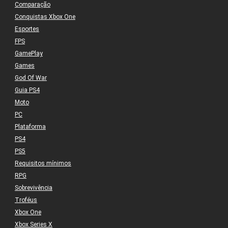
Comparação
Conquistas Xbox One
Esportes
FPS
GamePlay
Games
God Of War
Guia PS4
Moto
PC
Plataforma
PS4
PS5
Requisitos mínimos
RPG
Sobrevivência
Troféus
Xbox One
Xbox Series X