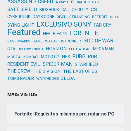
ASSASSIN'S CREED
A WAY OUT
BALDURS GATE
CS
BATTLEFIELD
BIOSHOCK
CALL OF DUTY
CYBERPUNK
DAYS GONE
DEATH STRANDING
DETROIT
DOTA
EXCLUSIVO SONY
FAR CRY
DYING LIGHT
Featured
FORTNITE
FIFA 19
FIFA
GOD OF WAR
GAME PASS
GHOSTRUNNER
GAME AWARDS
HORIZON
GTA
MEGA MAN
LEFT 4 DEAD
HOLLOW KNIGHT
PUBG
RDR
NFS
MOTO GP
MORTAL KOMBAT
SPIDER-MAN
RESIDENT EVIL
STARFIELD
THE CREW
THE DIVISION
THE LAST OF US
ZELDA
TOMB RAIDER
WATCHDOGS
MAIS VISTOS
Fortnite: Requisitos mínimos pra rodar no PC