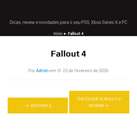
Dicas, review e novidades para o seu PS5, Xbox Series X e PC
Início
►
Fallout 4
Fallout 4
Por
Admin
em
23 de fevereiro de 2026
Navegação
THE ELDER SCROLLS V:
de
DESTINY 2
SKYRIM
Post