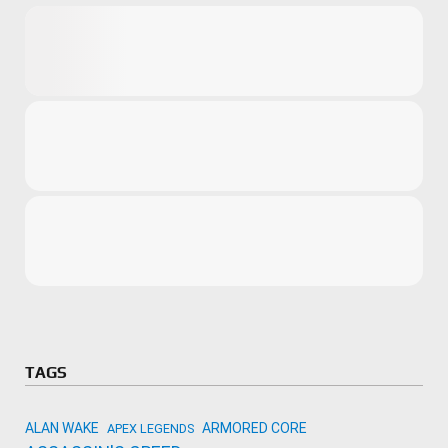
Microsoft
Amazon
Novidades
primeira ví
para compr
Activision
TAGS
ALAN WAKE
ARMORED CORE
APEX LEGENDS