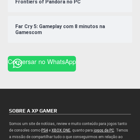
Frontiers of Pandora no PC
Far Cry 5: Gameplay com 8 minutos na
Gamescom
Conversar no WhatsApp
SOBRE A XP GAMER
Somos um site de notícias, review e muito conteúdo para jogos tanto
de consoles como
PS4
e
XBOX ONE
, quanto para
jogos de PC
. Temos
a missão de compartilhar tudo o que conseguirmos em relação ao