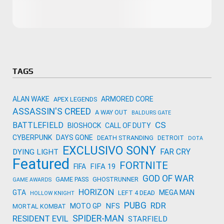
Microsoft
Amazon
Novidades
primeira ví
para compr
Activision
TAGS
ALAN WAKE
ARMORED CORE
APEX LEGENDS
ASSASSIN'S CREED
A WAY OUT
BALDURS GATE
CS
BATTLEFIELD
BIOSHOCK
CALL OF DUTY
CYBERPUNK
DAYS GONE
DEATH STRANDING
DETROIT
DOTA
EXCLUSIVO SONY
FAR CRY
DYING LIGHT
Featured
FORTNITE
FIFA 19
FIFA
GOD OF WAR
GAME PASS
GHOSTRUNNER
GAME AWARDS
HORIZON
GTA
MEGA MAN
LEFT 4 DEAD
HOLLOW KNIGHT
PUBG
RDR
NFS
MOTO GP
MORTAL KOMBAT
SPIDER-MAN
RESIDENT EVIL
STARFIELD