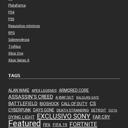
Plataforma
PS4
PS5
Requisitos mínimos
RPG
Sobrevivência
Troféus
Xbox One
Xbox Series X
TAGS
ALAN WAKE
ARMORED CORE
APEX LEGENDS
ASSASSIN'S CREED
A WAY OUT
BALDURS GATE
CS
BATTLEFIELD
BIOSHOCK
CALL OF DUTY
CYBERPUNK
DAYS GONE
DEATH STRANDING
DETROIT
DOTA
EXCLUSIVO SONY
FAR CRY
DYING LIGHT
Featured
FORTNITE
FIFA 19
FIFA