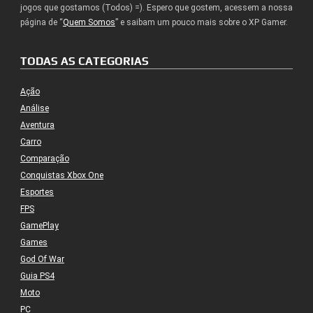
jogos que gostamos (Todos) =). Espero que gostem, acessem a nossa
página de “
Quem Somos
” e saibam um pouco mais sobre o XP Gamer.
TODAS AS CATEGORIAS
Ação
Análise
Aventura
Carro
Comparação
Conquistas Xbox One
Esportes
FPS
GamePlay
Games
God Of War
Guia PS4
Moto
PC