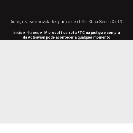
Dicas, review e novidades para o seu PS5, Xbox Series X e PC
Início
►
Games
►
Microsoft derrota FTC na justiça e compra
da Actisivion pode acontecer a qualquer momento