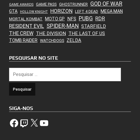
GOD OF WAR
GAME PASS
GHOSTRUNNER
GAME AWARDS
HORIZON
GTA
MEGA MAN
LEFT 4 DEAD
HOLLOW KNIGHT
PUBG
RDR
NFS
MOTO GP
MORTAL KOMBAT
SPIDER-MAN
RESIDENT EVIL
STARFIELD
THE CREW
THE DIVISION
THE LAST OF US
ZELDA
TOMB RAIDER
WATCHDOGS
PESQUISAR NO SITE
Pesquisar
por:
SIGA-NOS
Facebook
Twitch
X
YouTube