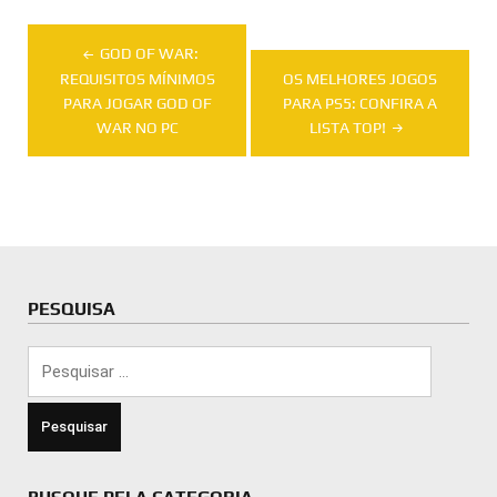
Navegação
GOD OF WAR:
de
REQUISITOS MÍNIMOS
OS MELHORES JOGOS
PARA JOGAR GOD OF
PARA PS5: CONFIRA A
Post
WAR NO PC
LISTA TOP!
PESQUISA
Pesquisar
por: