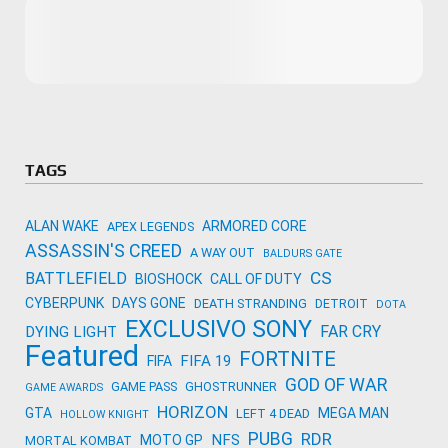
Microsoft
Amazon
Novidades
primeira ví
para compr
Activision
TAGS
ALAN WAKE
ARMORED CORE
APEX LEGENDS
ASSASSIN'S CREED
A WAY OUT
BALDURS GATE
CS
BATTLEFIELD
BIOSHOCK
CALL OF DUTY
CYBERPUNK
DAYS GONE
DEATH STRANDING
DETROIT
DOTA
EXCLUSIVO SONY
FAR CRY
DYING LIGHT
Featured
FORTNITE
FIFA 19
FIFA
GOD OF WAR
GAME PASS
GHOSTRUNNER
GAME AWARDS
HORIZON
GTA
MEGA MAN
LEFT 4 DEAD
HOLLOW KNIGHT
PUBG
RDR
NFS
MOTO GP
MORTAL KOMBAT