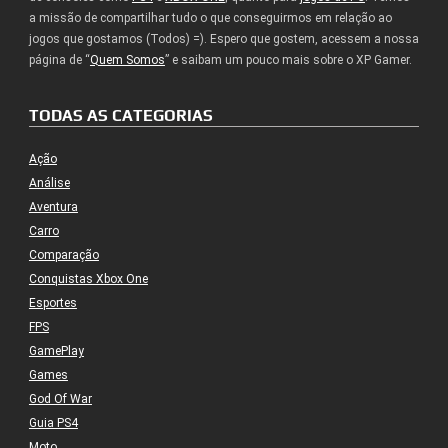
a missão de compartilhar tudo o que conseguirmos em relação ao
jogos que gostamos (Todos) =). Espero que gostem, acessem a nossa
página de “
Quem Somos
” e saibam um pouco mais sobre o XP Gamer.
TODAS AS CATEGORIAS
Ação
Análise
Aventura
Carro
Comparação
Conquistas Xbox One
Esportes
FPS
GamePlay
Games
God Of War
Guia PS4
Moto