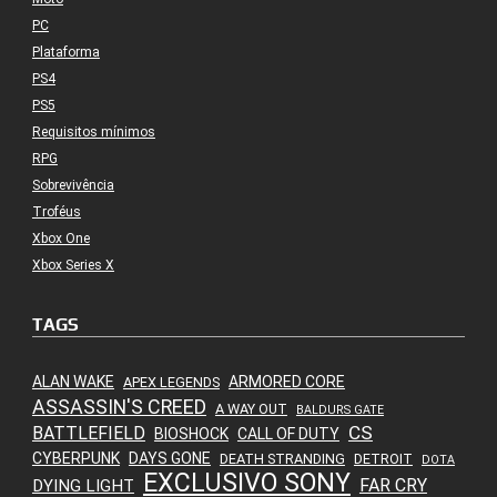
PC
Plataforma
PS4
PS5
Requisitos mínimos
RPG
Sobrevivência
Troféus
Xbox One
Xbox Series X
TAGS
ALAN WAKE
ARMORED CORE
APEX LEGENDS
ASSASSIN'S CREED
A WAY OUT
BALDURS GATE
CS
BATTLEFIELD
BIOSHOCK
CALL OF DUTY
CYBERPUNK
DAYS GONE
DEATH STRANDING
DETROIT
DOTA
EXCLUSIVO SONY
FAR CRY
DYING LIGHT