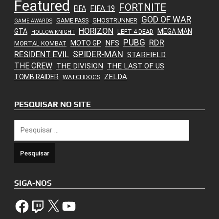
Featured
FORTNITE
FIFA 19
FIFA
GOD OF WAR
GAME PASS
GHOSTRUNNER
GAME AWARDS
HORIZON
GTA
MEGA MAN
LEFT 4 DEAD
HOLLOW KNIGHT
PUBG
RDR
NFS
MOTO GP
MORTAL KOMBAT
SPIDER-MAN
RESIDENT EVIL
STARFIELD
THE CREW
THE DIVISION
THE LAST OF US
ZELDA
TOMB RAIDER
WATCHDOGS
PESQUISAR NO SITE
Pesquisar
por:
SIGA-NOS
Facebook
Twitch
X
YouTube