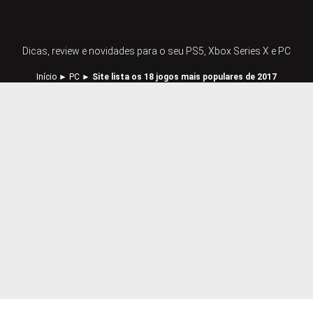
Dicas, review e novidades para o seu PS5, Xbox Series X e PC
Início
►
PC
►
Site lista os 18 jogos mais populares de 2017