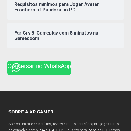
Requisitos mínimos para Jogar Avatar
Frontiers of Pandora no PC
Far Cry 5: Gameplay com 8 minutos na
Gamescom
Conversar no WhatsApp
SOBRE A XP GAMER
Somos um site de notícias, review e muito conteúdo para jogos tanto
de consoles como
PS4
e
XBOX ONE
, quanto para
jogos de PC
. Temos