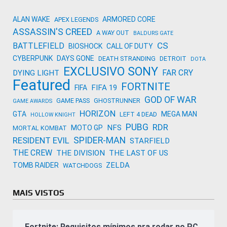
ALAN WAKE
ARMORED CORE
APEX LEGENDS
ASSASSIN'S CREED
A WAY OUT
BALDURS GATE
CS
BATTLEFIELD
BIOSHOCK
CALL OF DUTY
CYBERPUNK
DAYS GONE
DEATH STRANDING
DETROIT
DOTA
EXCLUSIVO SONY
FAR CRY
DYING LIGHT
Featured
FORTNITE
FIFA 19
FIFA
GOD OF WAR
GAME PASS
GHOSTRUNNER
GAME AWARDS
HORIZON
GTA
MEGA MAN
LEFT 4 DEAD
HOLLOW KNIGHT
PUBG
RDR
NFS
MOTO GP
MORTAL KOMBAT
SPIDER-MAN
RESIDENT EVIL
STARFIELD
THE CREW
THE DIVISION
THE LAST OF US
ZELDA
TOMB RAIDER
WATCHDOGS
MAIS VISTOS
Fortnite: Requisitos mínimos pra rodar no PC