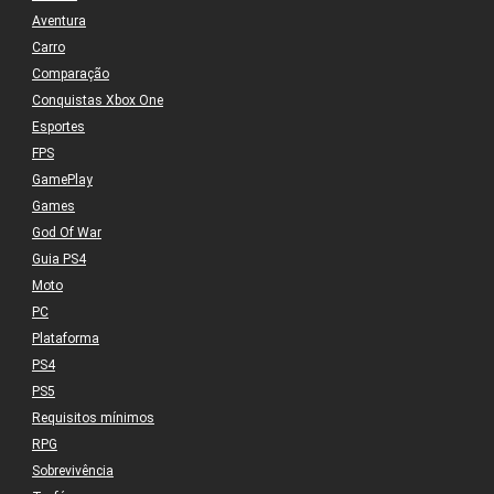
Aventura
Carro
Comparação
Conquistas Xbox One
Esportes
FPS
GamePlay
Games
God Of War
Guia PS4
Moto
PC
Plataforma
PS4
PS5
Requisitos mínimos
RPG
Sobrevivência