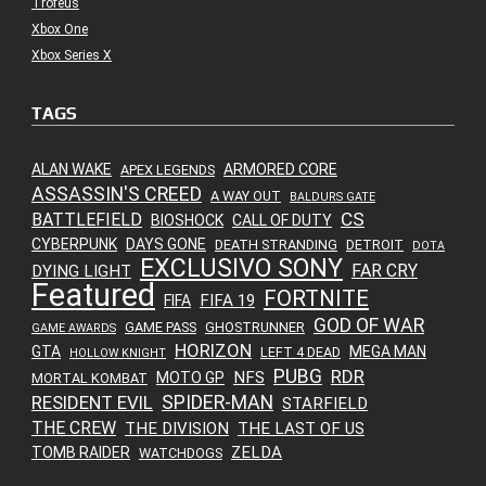
Troféus
Xbox One
Xbox Series X
TAGS
ALAN WAKE
ARMORED CORE
APEX LEGENDS
ASSASSIN'S CREED
A WAY OUT
BALDURS GATE
CS
BATTLEFIELD
BIOSHOCK
CALL OF DUTY
CYBERPUNK
DAYS GONE
DEATH STRANDING
DETROIT
DOTA
EXCLUSIVO SONY
FAR CRY
DYING LIGHT
Featured
FORTNITE
FIFA 19
FIFA
GOD OF WAR
GAME PASS
GHOSTRUNNER
GAME AWARDS
HORIZON
GTA
MEGA MAN
LEFT 4 DEAD
HOLLOW KNIGHT
PUBG
RDR
NFS
MOTO GP
MORTAL KOMBAT
SPIDER-MAN
RESIDENT EVIL
STARFIELD
THE CREW
THE DIVISION
THE LAST OF US
ZELDA
TOMB RAIDER
WATCHDOGS