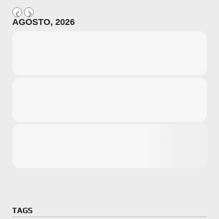
AGOSTO, 2026
Microsoft
Amazon
Novidades
primeira ví
para compr
Activision
TAGS