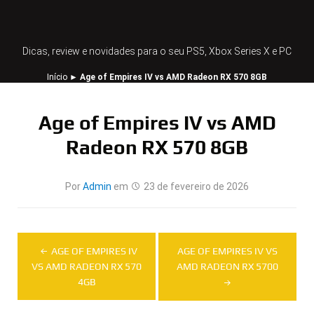
Dicas, review e novidades para o seu PS5, Xbox Series X e PC
Início
►
Age of Empires IV vs AMD Radeon RX 570 8GB
Age of Empires IV vs AMD
Radeon RX 570 8GB
Por
Admin
em
23 de fevereiro de 2026
Navegação
AGE OF EMPIRES IV
AGE OF EMPIRES IV VS
de
VS AMD RADEON RX 570
AMD RADEON RX 5700
4GB
Post