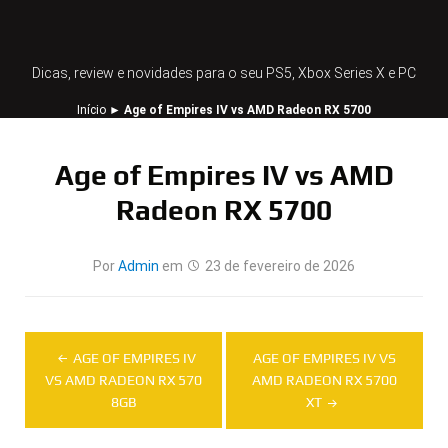
Dicas, review e novidades para o seu PS5, Xbox Series X e PC
Início
►
Age of Empires IV vs AMD Radeon RX 5700
Age of Empires IV vs AMD
Radeon RX 5700
Por
Admin
em
23 de fevereiro de 2026
Navegação
AGE OF EMPIRES IV
AGE OF EMPIRES IV VS
de
VS AMD RADEON RX 570
AMD RADEON RX 5700
8GB
XT
Post