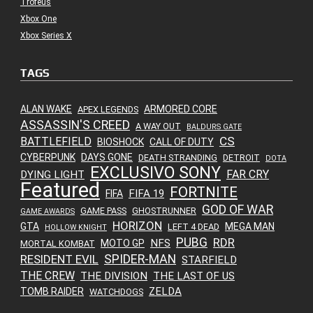
Troféus
Xbox One
Xbox Series X
TAGS
ALAN WAKE
ARMORED CORE
APEX LEGENDS
ASSASSIN'S CREED
A WAY OUT
BALDURS GATE
CS
BATTLEFIELD
BIOSHOCK
CALL OF DUTY
CYBERPUNK
DAYS GONE
DEATH STRANDING
DETROIT
DOTA
EXCLUSIVO SONY
FAR CRY
DYING LIGHT
Featured
FORTNITE
FIFA 19
FIFA
GOD OF WAR
GAME PASS
GHOSTRUNNER
GAME AWARDS
HORIZON
GTA
MEGA MAN
LEFT 4 DEAD
HOLLOW KNIGHT
PUBG
RDR
NFS
MOTO GP
MORTAL KOMBAT
SPIDER-MAN
RESIDENT EVIL
STARFIELD
THE CREW
THE DIVISION
THE LAST OF US
ZELDA
TOMB RAIDER
WATCHDOGS