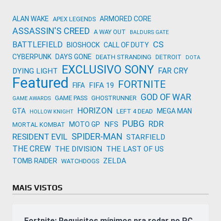
ALAN WAKE
ARMORED CORE
APEX LEGENDS
ASSASSIN'S CREED
A WAY OUT
BALDURS GATE
CS
BATTLEFIELD
BIOSHOCK
CALL OF DUTY
CYBERPUNK
DAYS GONE
DEATH STRANDING
DETROIT
DOTA
EXCLUSIVO SONY
FAR CRY
DYING LIGHT
Featured
FORTNITE
FIFA 19
FIFA
GOD OF WAR
GAME PASS
GHOSTRUNNER
GAME AWARDS
HORIZON
GTA
MEGA MAN
LEFT 4 DEAD
HOLLOW KNIGHT
PUBG
RDR
NFS
MOTO GP
MORTAL KOMBAT
SPIDER-MAN
RESIDENT EVIL
STARFIELD
THE CREW
THE DIVISION
THE LAST OF US
ZELDA
TOMB RAIDER
WATCHDOGS
MAIS VISTOS
Fortnite: Requisitos mínimos pra rodar no PC