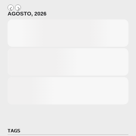
AGOSTO, 2026
Microsoft
Amazon
Novidades
primeira ví
para compr
Activision
TAGS