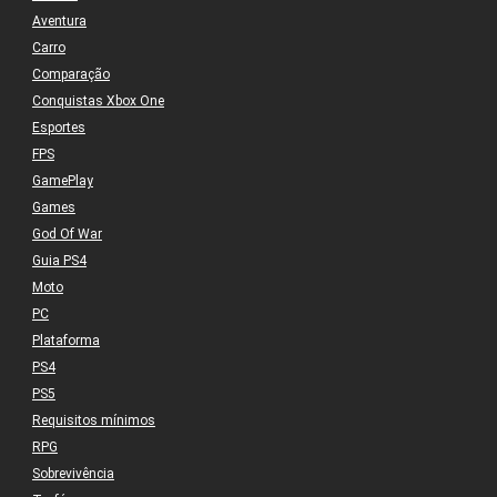
Aventura
Carro
Comparação
Conquistas Xbox One
Esportes
FPS
GamePlay
Games
God Of War
Guia PS4
Moto
PC
Plataforma
PS4
PS5
Requisitos mínimos
RPG
Sobrevivência