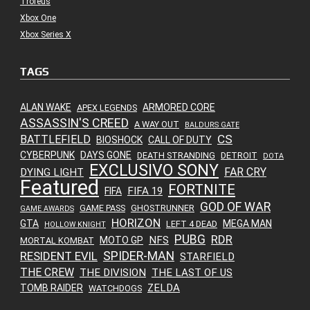
Troféus
Xbox One
Xbox Series X
TAGS
ALAN WAKE
ARMORED CORE
APEX LEGENDS
ASSASSIN'S CREED
A WAY OUT
BALDURS GATE
CS
BATTLEFIELD
BIOSHOCK
CALL OF DUTY
CYBERPUNK
DAYS GONE
DEATH STRANDING
DETROIT
DOTA
EXCLUSIVO SONY
FAR CRY
DYING LIGHT
Featured
FORTNITE
FIFA 19
FIFA
GOD OF WAR
GAME PASS
GHOSTRUNNER
GAME AWARDS
HORIZON
GTA
MEGA MAN
LEFT 4 DEAD
HOLLOW KNIGHT
PUBG
RDR
NFS
MOTO GP
MORTAL KOMBAT
SPIDER-MAN
RESIDENT EVIL
STARFIELD
THE CREW
THE DIVISION
THE LAST OF US
ZELDA
TOMB RAIDER
WATCHDOGS