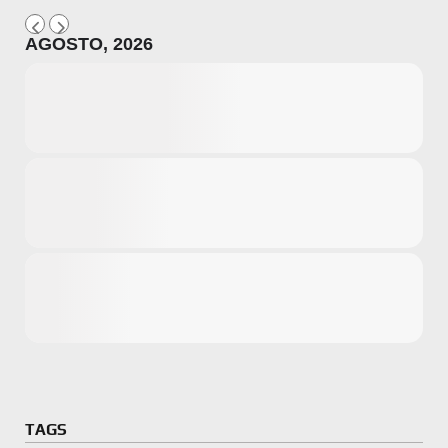
AGOSTO, 2026
Microsoft
Amazon
Novidades
primeira ví
para compr
Activision
TAGS