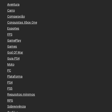
Aventura
Carro
Comparação
Conquistas Xbox One
Esportes
FPS
GamePlay
Games
God Of War
Guia PS4
Moto
PC
Plataforma
PS4
PS5
Requisitos mínimos
RPG
Sobrevivência