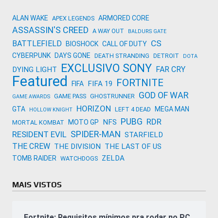
ALAN WAKE
ARMORED CORE
APEX LEGENDS
ASSASSIN'S CREED
A WAY OUT
BALDURS GATE
CS
BATTLEFIELD
BIOSHOCK
CALL OF DUTY
CYBERPUNK
DAYS GONE
DEATH STRANDING
DETROIT
DOTA
EXCLUSIVO SONY
FAR CRY
DYING LIGHT
Featured
FORTNITE
FIFA 19
FIFA
GOD OF WAR
GAME PASS
GHOSTRUNNER
GAME AWARDS
HORIZON
GTA
MEGA MAN
LEFT 4 DEAD
HOLLOW KNIGHT
PUBG
RDR
NFS
MOTO GP
MORTAL KOMBAT
SPIDER-MAN
RESIDENT EVIL
STARFIELD
THE CREW
THE DIVISION
THE LAST OF US
ZELDA
TOMB RAIDER
WATCHDOGS
MAIS VISTOS
Fortnite: Requisitos mínimos pra rodar no PC