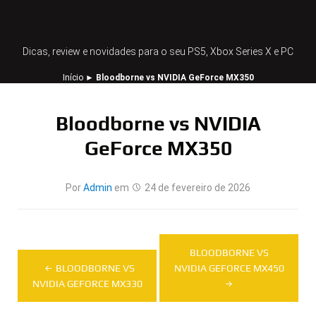
Dicas, review e novidades para o seu PS5, Xbox Series X e PC
Início
►
Bloodborne vs NVIDIA GeForce MX350
Bloodborne vs NVIDIA
GeForce MX350
Por
Admin
em
24 de fevereiro de 2026
Navegação
BLOODBORNE VS
de
BLOODBORNE VS
NVIDIA GEFORCE MX450
NVIDIA GEFORCE MX330
Post