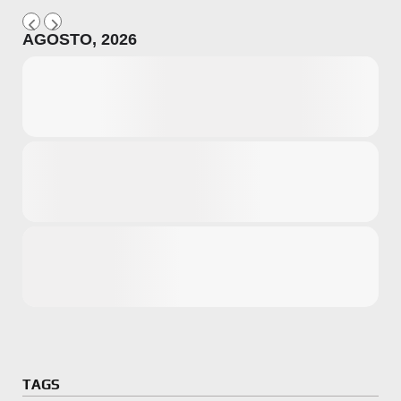
AGOSTO, 2026
Microsoft
Amazon
Novidades
primeira ví
para compr
Activision
TAGS