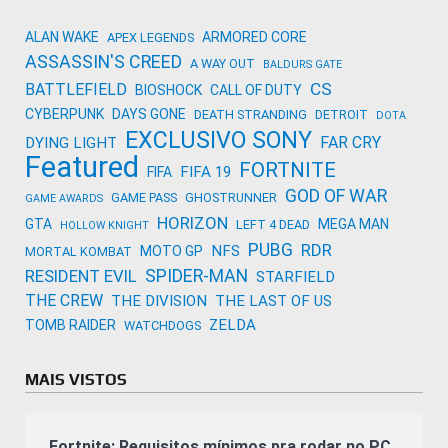
ALAN WAKE
ARMORED CORE
APEX LEGENDS
ASSASSIN'S CREED
A WAY OUT
BALDURS GATE
CS
BATTLEFIELD
BIOSHOCK
CALL OF DUTY
CYBERPUNK
DAYS GONE
DEATH STRANDING
DETROIT
DOTA
EXCLUSIVO SONY
FAR CRY
DYING LIGHT
Featured
FORTNITE
FIFA 19
FIFA
GOD OF WAR
GAME PASS
GHOSTRUNNER
GAME AWARDS
HORIZON
GTA
MEGA MAN
LEFT 4 DEAD
HOLLOW KNIGHT
PUBG
RDR
NFS
MOTO GP
MORTAL KOMBAT
SPIDER-MAN
RESIDENT EVIL
STARFIELD
THE CREW
THE DIVISION
THE LAST OF US
ZELDA
TOMB RAIDER
WATCHDOGS
MAIS VISTOS
Fortnite: Requisitos mínimos pra rodar no PC