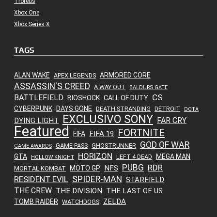
Troféus
Xbox One
Xbox Series X
TAGS
ALAN WAKE
ARMORED CORE
APEX LEGENDS
ASSASSIN'S CREED
A WAY OUT
BALDURS GATE
CS
BATTLEFIELD
BIOSHOCK
CALL OF DUTY
CYBERPUNK
DAYS GONE
DEATH STRANDING
DETROIT
DOTA
EXCLUSIVO SONY
FAR CRY
DYING LIGHT
Featured
FORTNITE
FIFA 19
FIFA
GOD OF WAR
GAME PASS
GHOSTRUNNER
GAME AWARDS
HORIZON
GTA
MEGA MAN
LEFT 4 DEAD
HOLLOW KNIGHT
PUBG
RDR
NFS
MOTO GP
MORTAL KOMBAT
SPIDER-MAN
RESIDENT EVIL
STARFIELD
THE CREW
THE DIVISION
THE LAST OF US
ZELDA
TOMB RAIDER
WATCHDOGS