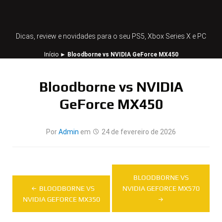
Dicas, review e novidades para o seu PS5, Xbox Series X e PC
Início
►
Bloodborne vs NVIDIA GeForce MX450
Bloodborne vs NVIDIA
GeForce MX450
Por
Admin
em
24 de fevereiro de 2026
Navegação
BLOODBORNE VS
de
BLOODBORNE VS
NVIDIA GEFORCE MX570
NVIDIA GEFORCE MX350
Post