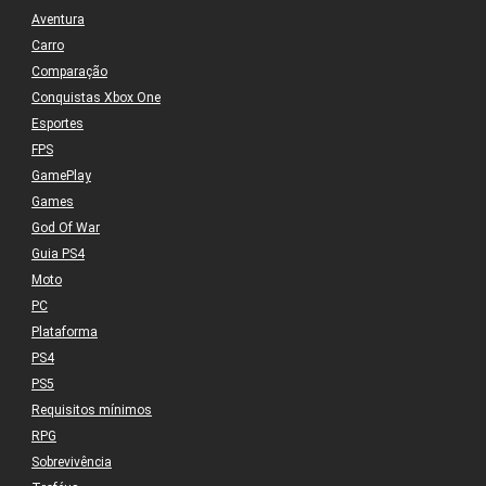
Aventura
Carro
Comparação
Conquistas Xbox One
Esportes
FPS
GamePlay
Games
God Of War
Guia PS4
Moto
PC
Plataforma
PS4
PS5
Requisitos mínimos
RPG
Sobrevivência