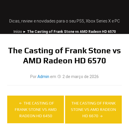
Dicas, review e novidades para o seu PS5, Xbox Series X e PC
Início
►
The Casting of Frank Stone vs AMD Radeon HD 6570
The Casting of Frank Stone vs
AMD Radeon HD 6570
Por
Admin
em
2 de março de 2026
Navegação
THE CASTING OF
THE CASTING OF FRANK
de
FRANK STONE VS AMD
STONE VS AMD RADEON
RADEON HD 6450
HD 6670
Post