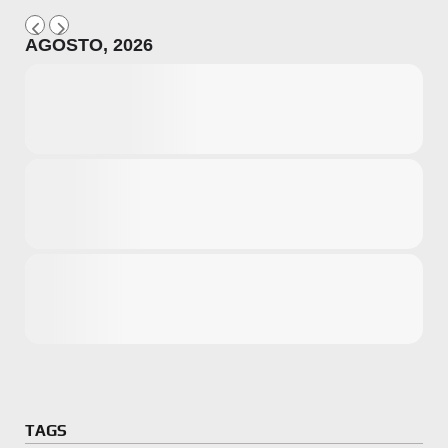
AGOSTO, 2026
Microsoft
Amazon
Novidades
primeira ví
para compr
Activision
TAGS