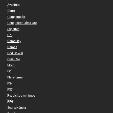
Aventura
Carro
Comparação
Conquistas Xbox One
Esportes
FPS
GamePlay
Games
God Of War
Guia PS4
Moto
PC
Plataforma
PS4
PS5
Requisitos mínimos
RPG
Sobrevivência