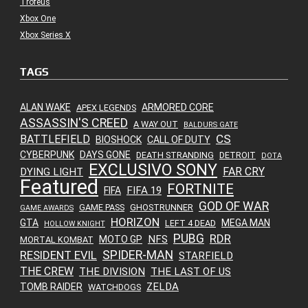
Troféus
Xbox One
Xbox Series X
TAGS
ALAN WAKE
ARMORED CORE
APEX LEGENDS
ASSASSIN'S CREED
A WAY OUT
BALDURS GATE
CS
BATTLEFIELD
BIOSHOCK
CALL OF DUTY
CYBERPUNK
DAYS GONE
DEATH STRANDING
DETROIT
DOTA
EXCLUSIVO SONY
FAR CRY
DYING LIGHT
Featured
FORTNITE
FIFA 19
FIFA
GOD OF WAR
GAME PASS
GHOSTRUNNER
GAME AWARDS
HORIZON
GTA
MEGA MAN
LEFT 4 DEAD
HOLLOW KNIGHT
PUBG
RDR
NFS
MOTO GP
MORTAL KOMBAT
SPIDER-MAN
RESIDENT EVIL
STARFIELD
THE CREW
THE DIVISION
THE LAST OF US
ZELDA
TOMB RAIDER
WATCHDOGS