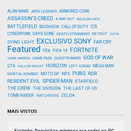
ALAN WAKE
ARMORED CORE
APEX LEGENDS
ASSASSIN'S CREED
A WAY OUT
BALDURS GATE
CS
BATTLEFIELD
BIOSHOCK
CALL OF DUTY
CYBERPUNK
DAYS GONE
DEATH STRANDING
DETROIT
DOTA
EXCLUSIVO SONY
FAR CRY
DYING LIGHT
Featured
FORTNITE
FIFA 19
FIFA
GOD OF WAR
GAME PASS
GHOSTRUNNER
GAME AWARDS
HORIZON
GTA
MEGA MAN
LEFT 4 DEAD
HOLLOW KNIGHT
PUBG
RDR
NFS
MOTO GP
MORTAL KOMBAT
SPIDER-MAN
RESIDENT EVIL
STARFIELD
THE CREW
THE DIVISION
THE LAST OF US
ZELDA
TOMB RAIDER
WATCHDOGS
MAIS VISTOS
Fortnite: Requisitos mínimos pra rodar no PC