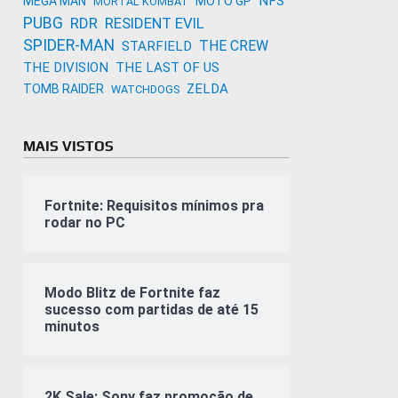
NFS
MEGA MAN
MOTO GP
MORTAL KOMBAT
PUBG
RDR
RESIDENT EVIL
SPIDER-MAN
THE CREW
STARFIELD
THE DIVISION
THE LAST OF US
ZELDA
TOMB RAIDER
WATCHDOGS
MAIS VISTOS
Fortnite: Requisitos mínimos pra
rodar no PC
Modo Blitz de Fortnite faz
sucesso com partidas de até 15
minutos
2K Sale: Sony faz promoção de