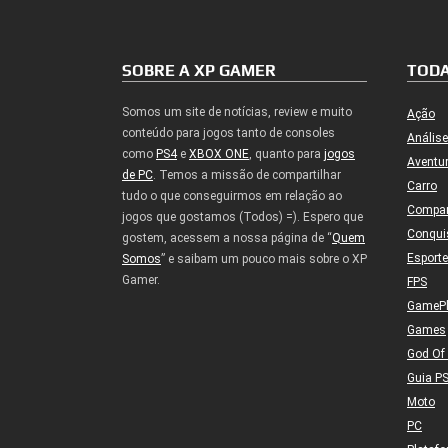
SOBRE A XP GAMER
TODA
Somos um site de notícias, review e muito
Ação
conteúdo para jogos tanto de consoles
Análise
como
PS4
e
XBOX ONE
, quanto para
jogos
Aventu
de PC
. Temos a missão de compartilhar
Carro
tudo o que conseguirmos em relação ao
Compa
jogos que gostamos (Todos) =). Espero que
Conqui
gostem, acessem a nossa página de “
Quem
Esport
Somos
” e saibam um pouco mais sobre o XP
Gamer.
FPS
GameP
Games
God Of
Guia P
Moto
PC