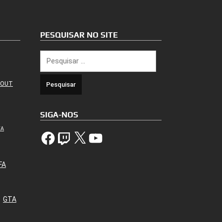
PESQUISAR NO SITE
Pesquisar
por:
 OUT
SIGA-NOS
TA
Facebook
Twitch
X
YouTube
FA
GTA