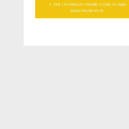
Navegação
THE CASTING OF FRANK STONE VS AMD
de
RADEON HD 6570
Post