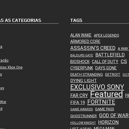
S AS CATEGORIAS
TAGS
ALAN WAKE
APEX LEGENDS
ARMORED CORE
ra
ASSASSIN'S CREED
A WAY
BATTLEFIELD
BALDURS GATE
ração
CS
BIOSHOCK
CALL OF DUTY
stas Xbox One
CYBERPUNK
DAYS GONE
es
DEATH STRANDING
DETROIT
DO
DYING LIGHT
EXCLUSIVO SONY
lay
Featured
FAR CRY
FI
FORTNITE
 War
FIFA 19
S4
GAME PASS
GAME AWARDS
GOD OF WAR
GHOSTRUNNER
HORIZON
HOLLOW KNIGHT
MEGA MAN
LEFT 4 DEAD