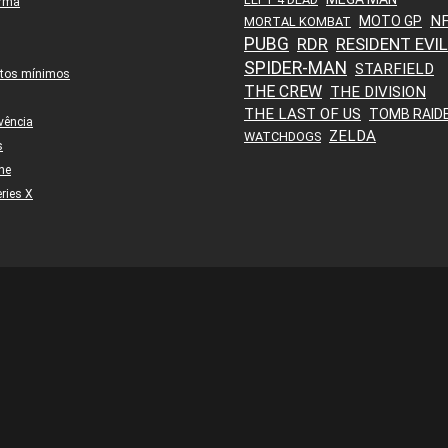
orma
N
MOTO GP
MORTAL KOMBAT
PUBG
RDR
RESIDENT EVIL
SPIDER-MAN
STARFIELD
itos mínimos
THE CREW
THE DIVISION
THE LAST OF US
TOMB RAID
vência
ZELDA
WATCHDOGS
s
ne
ries X