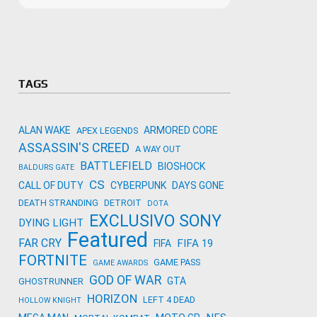
Microso
Amazon
Novidades
primeira
para co
Activisi
TAGS
ALAN WAKE
ARMORED CORE
APEX LEGENDS
ASSASSIN'S CREED
A WAY OUT
BATTLEFIELD
BIOSHOCK
BALDURS GATE
CS
CALL OF DUTY
CYBERPUNK
DAYS GONE
DEATH STRANDING
DETROIT
DOTA
EXCLUSIVO SONY
DYING LIGHT
Featured
FAR CRY
FIFA 19
FIFA
FORTNITE
GAME PASS
GAME AWARDS
GOD OF WAR
GTA
GHOSTRUNNER
HORIZON
LEFT 4 DEAD
HOLLOW KNIGHT