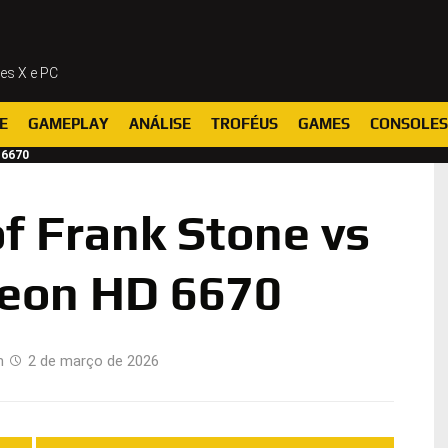
ies X e PC
E
GAMEPLAY
ANÁLISE
TROFÉUS
GAMES
CONSOLES
 6670
f Frank Stone vs
eon HD 6670
m
2 de março de 2026