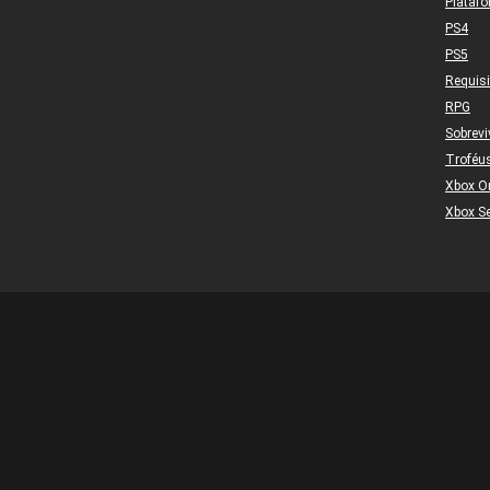
Plataf
PS4
PS5
Requis
RPG
Sobrevi
Troféu
Xbox O
Xbox Se