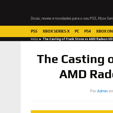
Dicas, review e novidades para o seu PS5, Xbox Ser
PS5
XBOX SERIES X
PC
PS4
XBOX ON
Início
►
The Casting of Frank Stone vs AMD Radeon HD
The Casting o
AMD Rad
Por
Admin
e