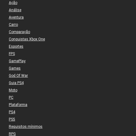
Ação
Análise
Aventura
Carro
Comparação
Conquistas Xbox One
Esportes
FPS
GamePlay
Games
God Of War
Guia PS4
Moto
PC
Plataforma
PS4
PS5
Requisitos mínimos
RPG