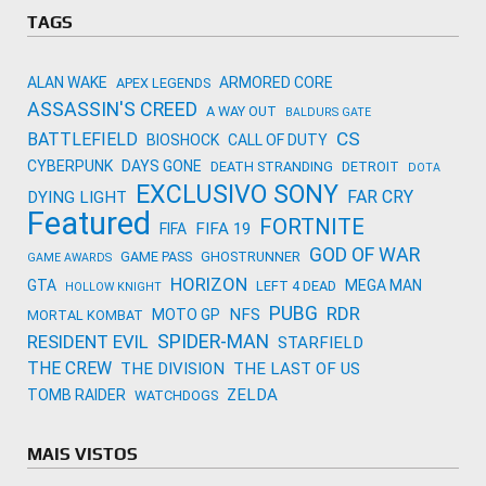
Activision
TAGS
ALAN WAKE
ARMORED CORE
APEX LEGENDS
ASSASSIN'S CREED
A WAY OUT
BALDURS GATE
CS
BATTLEFIELD
BIOSHOCK
CALL OF DUTY
CYBERPUNK
DAYS GONE
DEATH STRANDING
DETROIT
DOTA
EXCLUSIVO SONY
FAR CRY
DYING LIGHT
Featured
FORTNITE
FIFA 19
FIFA
GOD OF WAR
GAME PASS
GHOSTRUNNER
GAME AWARDS
HORIZON
GTA
MEGA MAN
LEFT 4 DEAD
HOLLOW KNIGHT
PUBG
RDR
NFS
MOTO GP
MORTAL KOMBAT
SPIDER-MAN
RESIDENT EVIL
STARFIELD
THE CREW
THE DIVISION
THE LAST OF US
ZELDA
TOMB RAIDER
WATCHDOGS
MAIS VISTOS