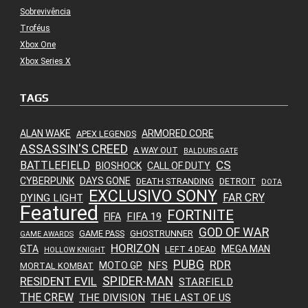
Sobrevivência
Troféus
Xbox One
Xbox Series X
TAGS
ALAN WAKE
ARMORED CORE
APEX LEGENDS
ASSASSIN'S CREED
A WAY OUT
BALDURS GATE
CS
BATTLEFIELD
BIOSHOCK
CALL OF DUTY
CYBERPUNK
DAYS GONE
DEATH STRANDING
DETROIT
DOTA
EXCLUSIVO SONY
FAR CRY
DYING LIGHT
Featured
FORTNITE
FIFA 19
FIFA
GOD OF WAR
GAME PASS
GHOSTRUNNER
GAME AWARDS
HORIZON
GTA
MEGA MAN
LEFT 4 DEAD
HOLLOW KNIGHT
PUBG
RDR
NFS
MOTO GP
MORTAL KOMBAT
SPIDER-MAN
RESIDENT EVIL
STARFIELD
THE CREW
THE DIVISION
THE LAST OF US