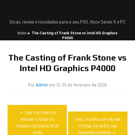
Dicas, review e novidades para o seu PS5, Xbox Series X e PC
Início
►
The Casting of Frank Stone vs Intel HD Graphics
P4000
The Casting of Frank Stone vs
Intel HD Graphics P4000
Por
Admin
em
25 de fevereiro de 2026
Navegação
THE CASTING OF
de
FRANK STONE VS
THE CASTING OF FRANK
NVIDIA GEFORCE RTX
STONE VS INTEL HD
Post
5090
GRAPHICS P4600