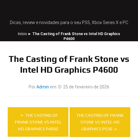
Dicas, review e novidades para o seu PS5, Xbox Series X e PC
Início
►
The Casting of Frank Stone vs Intel HD Graphics
P4600
The Casting of Frank Stone vs
Intel HD Graphics P4600
Por
Admin
em
25 de fevereiro de 2026
Navegação
THE CASTING OF
THE CASTING OF FRANK
de
FRANK STONE VS INTEL
STONE VS INTEL HD
HD GRAPHICS P4000
GRAPHICS P530
Post