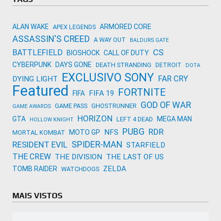
ALAN WAKE
ARMORED CORE
APEX LEGENDS
ASSASSIN'S CREED
A WAY OUT
BALDURS GATE
CS
BATTLEFIELD
BIOSHOCK
CALL OF DUTY
CYBERPUNK
DAYS GONE
DEATH STRANDING
DETROIT
DOTA
EXCLUSIVO SONY
FAR CRY
DYING LIGHT
Featured
FORTNITE
FIFA 19
FIFA
GOD OF WAR
GAME PASS
GHOSTRUNNER
GAME AWARDS
HORIZON
GTA
MEGA MAN
LEFT 4 DEAD
HOLLOW KNIGHT
PUBG
RDR
NFS
MOTO GP
MORTAL KOMBAT
SPIDER-MAN
RESIDENT EVIL
STARFIELD
THE CREW
THE DIVISION
THE LAST OF US
ZELDA
TOMB RAIDER
WATCHDOGS
MAIS VISTOS