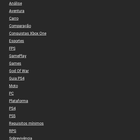
Análise
Aventura
Carro
Comparação
Conquistas Xbox One
Esportes
FPS
GamePlay
Games
God Of War
Guia PS4
Moto
PC
Plataforma
PS4
PS5
Requisitos mínimos
RPG
Sobrevivência