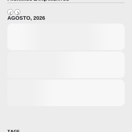
AGOSTO, 2026
Microsoft
Amazon
Novidades
primeira ví
para compr
Activision
TAGS