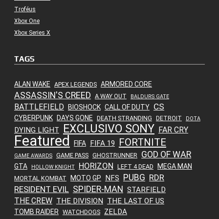
Troféus
Xbox One
Xbox Series X
TAGS
ALAN WAKE
ARMORED CORE
APEX LEGENDS
ASSASSIN'S CREED
A WAY OUT
BALDURS GATE
CS
BATTLEFIELD
BIOSHOCK
CALL OF DUTY
CYBERPUNK
DAYS GONE
DEATH STRANDING
DETROIT
DOTA
EXCLUSIVO SONY
FAR CRY
DYING LIGHT
Featured
FORTNITE
FIFA 19
FIFA
GOD OF WAR
GAME PASS
GHOSTRUNNER
GAME AWARDS
HORIZON
GTA
MEGA MAN
LEFT 4 DEAD
HOLLOW KNIGHT
PUBG
RDR
NFS
MOTO GP
MORTAL KOMBAT
SPIDER-MAN
RESIDENT EVIL
STARFIELD
THE CREW
THE DIVISION
THE LAST OF US
ZELDA
TOMB RAIDER
WATCHDOGS